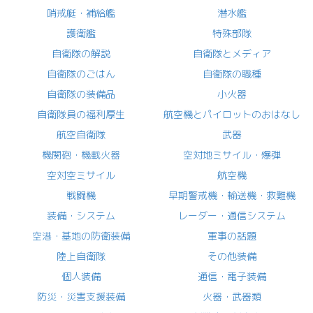
哨戒艇・補給艦
潜水艦
護衛艦
特殊部隊
自衛隊の解説
自衛隊とメディア
自衛隊のごはん
自衛隊の職種
自衛隊の装備品
小火器
自衛隊員の福利厚生
航空機とパイロットのおはなし
航空自衛隊
武器
機関砲・機載火器
空対地ミサイル・爆弾
空対空ミサイル
航空機
戦闘機
早期警戒機・輸送機・救難機
装備・システム
レーダー・通信システム
空港・基地の防衛装備
軍事の話題
陸上自衛隊
その他装備
個人装備
通信・電子装備
防災・災害支援装備
火器・武器類