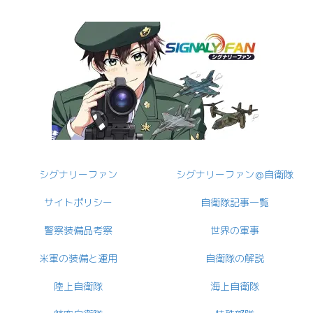
シグナリーファン
シグナリーファン＠自衛隊
サイトポリシー
自衛隊記事一覧
警察装備品考察
世界の軍事
米軍の装備と運用
自衛隊の解説
陸上自衛隊
海上自衛隊