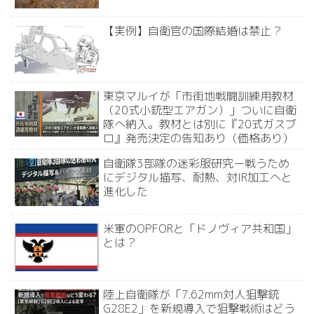
【実例】自衛官の国際結婚は禁止？
東京マルイが「市街地戦闘訓練用教材
（20式小銃型エアガン）」ついに自衛
隊へ納入。教材とは別に『20式ガスブ
ロ』発売決定の告知あり（価格あり）
自衛隊3部隊の迷彩服研究ー戦うため
にデジタル描写、耐熱、対IR加工へと
進化した
米軍のOPFORと「ドノヴィア共和国」
とは？
陸上自衛隊が「7.62mm対人狙撃銃
G28E2」を新規導入で狙撃戦術はどう