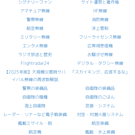
シグナリーファン
サイト運営と著作権
アマチュア無線
HF無線
警察無線
消防無線
航空無線
洋上管制
ミリタリー無線
フリーライセンス無線
エンタメ無線
広帯域受信機
ラジオ放送と歴史
お騒がせ無線
Flightradar24
デジタル・タクシー無線
【2025年版】大規模災害時サバ
「スカイキング、応答するな」
イバル無線の周波数解説
警察の装備品
自衛隊の装備品
自衛隊の職種
自衛隊のごはん
海上自衛隊
武器・システム
レーダー・ソナーなど電子戦装備
対空・対潜火器システム
艦載ミサイル・砲
航空装備
航空機
艦艇・水上装備