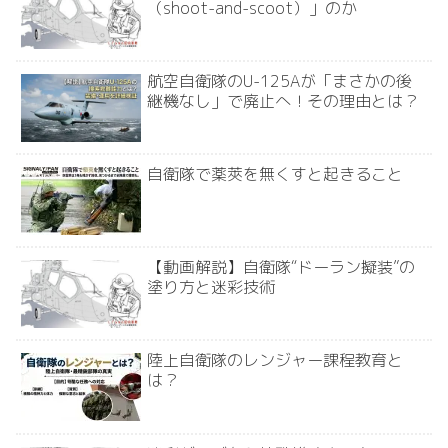
（shoot-and-scoot）」のか
航空自衛隊のU-125Aが「まさかの後
継機なし」で廃止へ！その理由とは？
自衛隊で薬莢を無くすと起きること
【動画解説】自衛隊“ドーラン擬装”の
塗り方と迷彩技術
陸上自衛隊のレンジャー課程教育と
は？