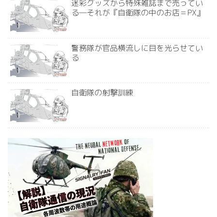
迷彩グッズから特殊雑誌まで売ってい
る―それが『自衛隊の中のお店＝PX』
警務隊が官品横流しに目を光らせてい
る
自衛隊の射撃訓練