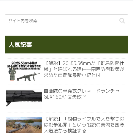
人気記事
【解説】20式5.56mmが『離島防衛仕
様』と呼ばれる理由―南西防衛政策が
求めた自衛隊最新小銃とは
自衛隊の単発式グレネードランチャー
GLX160A1は失敗？
【解説】「対物ライフルで人を撃つの
は戦争犯罪」という俗説の真偽を国際
人道法から検証する