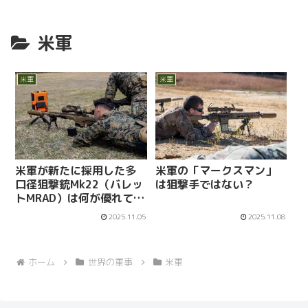
米軍
米軍
米軍
米軍が新たに採用した多
米軍の「マークスマン」
口径狙撃銃Mk22（バレッ
は狙撃手ではない？
トMRAD）は何が優れてい
るか
2025.11.05
2025.11.08
ホーム
世界の軍事
米軍