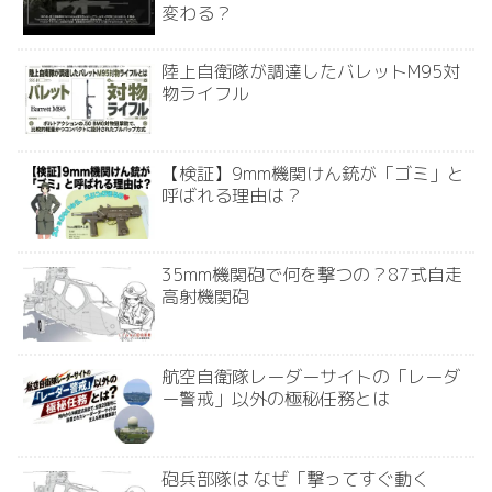
変わる？
陸上自衛隊が調達したバレットM95対
物ライフル
【検証】9mm機関けん銃が「ゴミ」と
呼ばれる理由は？
35mm機関砲で何を撃つの？87式自走
高射機関砲
航空自衛隊レーダーサイトの「レーダ
ー警戒」以外の極秘任務とは
砲兵部隊は なぜ「撃ってすぐ動く