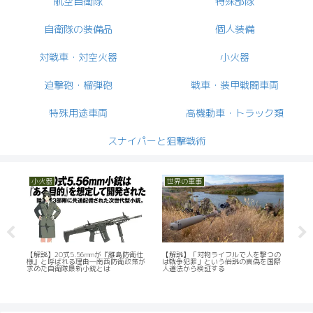
航空自衛隊
特殊部隊
自衛隊の装備品
個人装備
対戦車・対空火器
小火器
迫撃砲・榴弾砲
戦車・装甲戦闘車両
特殊用途車両
高機動車・トラック類
スナイパーと狙撃戦術
小火器
早期警戒機・輸送機・救難機
レ
つの
陸上自衛隊が調達したバレットM95対
航空自衛隊のU-125Aが「まさかの後
航空
国際
物ライフル
継機なし」で廃止へ！その理由とは？
ー警