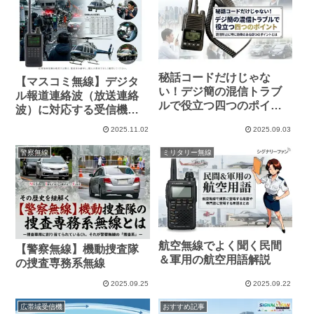
秘話コードだけじゃな
【マスコミ無線】デジタ
い！デジ簡の混信トラブ
ル報道連絡波（放送連絡
ルで役立つ四つのポイン
波）に対応する受信機
ト
は？
2025.11.02
2025.09.03
警察無線
ミリタリー無線
航空無線でよく聞く民間
【警察無線】機動捜査隊
＆軍用の航空用語解説
の捜査専務系無線
2025.09.25
2025.09.22
広帯域受信機
おすすめ記事