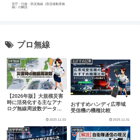
プロ無線
HF無線
おすすめ記事
【2026年版】大規模災害
時に活発化する主なアナ
おすすめハンディ広帯域
ログ無線周波数データベ
受信機の機種比較
ース
2025.11.02
2025.11.01
おすすめ記事
HF無線