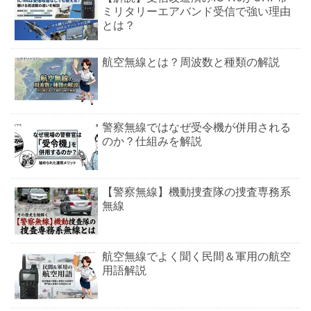
ミリタリーエアバンド受信で強い理由
とは？
航空無線とは？周波数と種類の解説
警察無線ではなぜ受令機が併用される
のか？仕組みを解説
【警察無線】機動捜査隊の捜査専務系
無線
航空無線でよく聞く民間＆軍用の航空
用語解説