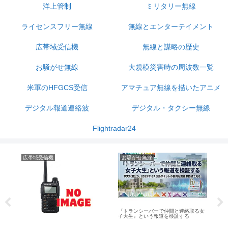
洋上管制
ミリタリー無線
ライセンスフリー無線
無線とエンターテイメント
広帯域受信機
無線と謀略の歴史
お騒がせ無線
大規模災害時の周波数一覧
米軍のHFGCS受信
アマチュア無線を描いたアニメ
デジタル報道連絡波
デジタル・タクシー無線
Flightradar24
ミリタリー無線
おすすめ記事
無
【無
ど
る女
【解説】自衛隊パイロットが使う
【受信解説】HFの航空無線『洋上管
「TACネーム」と「コールサイン」の
制』とは？IC-R6で聞ける？
決定的な違いとは？