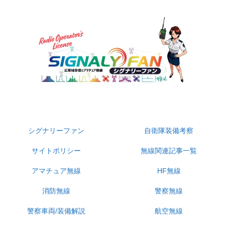
無線受信・自衛隊・警察装備・防災系専門サイト
シグナリーファン
自衛隊装備考察
サイトポリシー
無線関連記事一覧
アマチュア無線
HF無線
消防無線
警察無線
警察車両/装備解説
航空無線