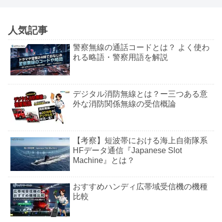
人気記事
警察無線の通話コードとは？ よく使わ
れる略語・警察用語を解説
デジタル消防無線とは？ー三つある意
外な消防関係無線の受信概論
【考察】短波帯における海上自衛隊系
HFデータ通信『Japanese Slot
Machine』とは？
おすすめハンディ広帯域受信機の機種
比較