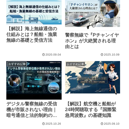
【解説】海上無線通信の
仕組みとは？船舶・漁業
警察無線で『Pチャンイヤ
無線の基礎と受信方法
ホン』が大絶賛される理
由とは
2020.09.04
2025.10.09
おすすめ記事
おすすめ記事
デジタル警察無線の受信
【解説】航空機と船舶が
機が市販されない理由｜
24時間聴取する『国際緊
暗号通信と法的制約の仕
急周波数』の基礎知識
組み
2025.10.26
2025.09.10