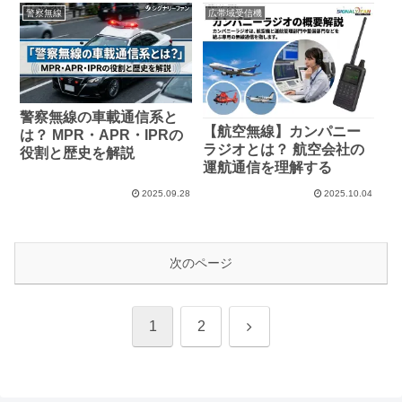
警察無線
広帯域受信機
警察無線の車載通信系と
【航空無線】カンパニー
は？ MPR・APR・IPRの
ラジオとは？ 航空会社の
役割と歴史を解説
運航通信を理解する
2025.09.28
2025.10.04
次のページ
次
1
2
へ