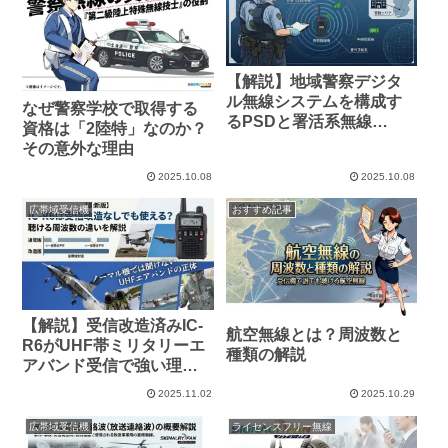
【解説】地域警察デジタ
ル無線システムを構成す
なぜ警察学校で取得する
るPSDと署活系無線
資格は「2陸特」なのか？
（PSW）
その意外な理由
2025.10.08
2025.10.08
広帯域受信機
おすすめ記事
【解説】受信改造済みIC-
航空無線とは？周波数と
R6がUHF帯ミリタリーエ
種類の解説
アバンド受信で強い理由
とは？
2025.11.02
2025.10.29
広帯域受信機
ライセンスフリー無線