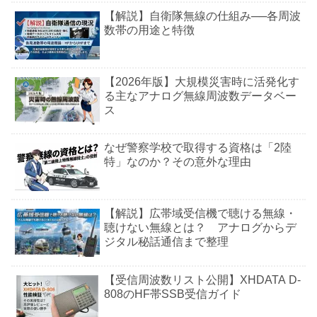
【解説】自衛隊無線の仕組み──各周波
数帯の用途と特徴
【2026年版】大規模災害時に活発化す
る主なアナログ無線周波数データベー
ス
なぜ警察学校で取得する資格は「2陸
特」なのか？その意外な理由
【解説】広帯域受信機で聴ける無線・
聴けない無線とは？ アナログからデ
ジタル秘話通信まで整理
【受信周波数リスト公開】XHDATA D-
808のHF帯SSB受信ガイド