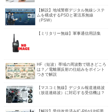
【解説】地域警察デジタル無線システ
ムを構成するPSDと署活系無線
（PSW）
【ミリタリー無線】軍事通信用語集
HF（短波）帯域の周波数で聴きどころ
は？／電離層反射の仕組みをポイント
つきで解説
【マスコミ無線】デジタル報道連絡波
（放送連絡波）に対応する受信機は？
【解説】受信改造済みIC-R6がUHF帯