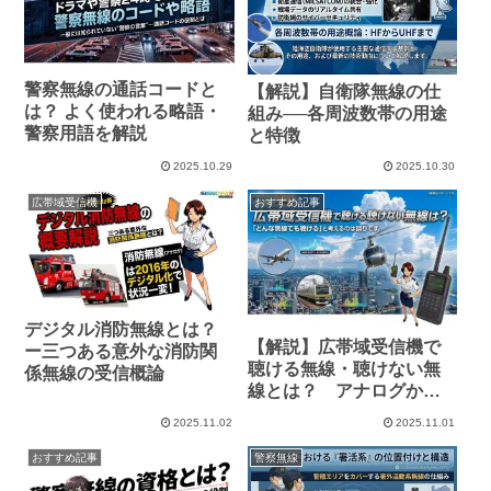
警察無線の通話コードと
【解説】自衛隊無線の仕
は？ よく使われる略語・
組み──各周波数帯の用途
警察用語を解説
と特徴
2025.10.29
2025.10.30
広帯域受信機
おすすめ記事
デジタル消防無線とは？
【解説】広帯域受信機で
ー三つある意外な消防関
聴ける無線・聴けない無
係無線の受信概論
線とは？ アナログから
デジタル秘話通信まで整
2025.11.02
2025.11.01
理
おすすめ記事
警察無線