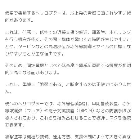
低空で機動するヘリコプターは、地上発の脅威に晒されやすい傾
向があります。
これは、任務上、低空での近接支援や輸送、離着陸、ホバリング
を行う機会が多く、その間に機体が露出する時間が生じやすいこ
とや、タービンなどの高温部位が赤外線誘導ミサイルの目標にな
りやすいことが主な理由です。
そのため、固定翼機と比べて低高度で脅威に直面する頻度が相対
的に高くなる面があります。
しかし、単純に「脆弱である」と断定するのは正確ではありませ
ん。
現代のヘリコプターでは、赤外線低減設計、早期警戒装置、赤外
線欺瞞弾（フレア）や電子対抗装置（DIRCM）などの防護手段が
導入されており、これらを組み合わせることで被弾リスクを低減
できます。
被撃墜率は機種や装備、運用方法、支援体制によって大きく異な