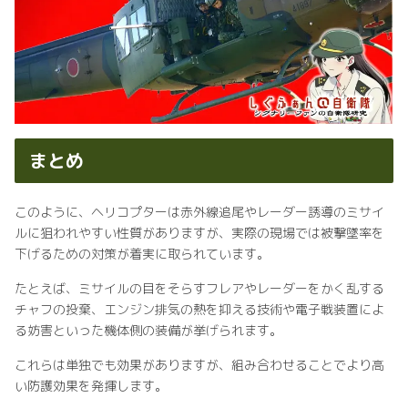
まとめ
このように、ヘリコプターは赤外線追尾やレーダー誘導のミサイ
ルに狙われやすい性質がありますが、実際の現場では被撃墜率を
下げるための対策が着実に取られています。
たとえば、ミサイルの目をそらすフレアやレーダーをかく乱する
チャフの投棄、エンジン排気の熱を抑える技術や電子戦装置によ
る妨害といった機体側の装備が挙げられます。
これらは単独でも効果がありますが、組み合わせることでより高
い防護効果を発揮します。