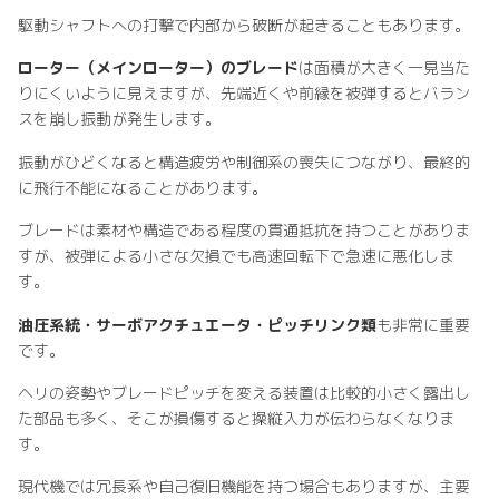
駆動シャフトへの打撃で内部から破断が起きることもあります。
ローター（メインローター）のブレード
は面積が大きく一見当た
りにくいように見えますが、先端近くや前縁を被弾するとバラン
スを崩し振動が発生します。
振動がひどくなると構造疲労や制御系の喪失につながり、最終的
に飛行不能になることがあります。
ブレードは素材や構造である程度の貫通抵抗を持つことがありま
すが、被弾による小さな欠損でも高速回転下で急速に悪化しま
す。
油圧系統・サーボアクチュエータ・ピッチリンク類
も非常に重要
です。
ヘリの姿勢やブレードピッチを変える装置は比較的小さく露出し
た部品も多く、そこが損傷すると操縦入力が伝わらなくなりま
す。
現代機では冗長系や自己復旧機能を持つ場合もありますが、主要