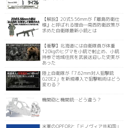
【解説】20式5.56mmが『離島防衛仕
様』と呼ばれる理由―南西防衛政策が
求めた自衛隊最新小銃とは
【衝撃】北海道には自衛隊員が体重
120kgのヒグマを小銃で射止め、小銃
持参で地域住民を武装送迎した史実が
あった
陸上自衛隊が「7.62mm対人狙撃銃
G28E2」を新規導入で狙撃戦術はどう
変わる？
機関砲と機関銃…どう違う？
米軍のOPFORと「ドノヴィア共和国」