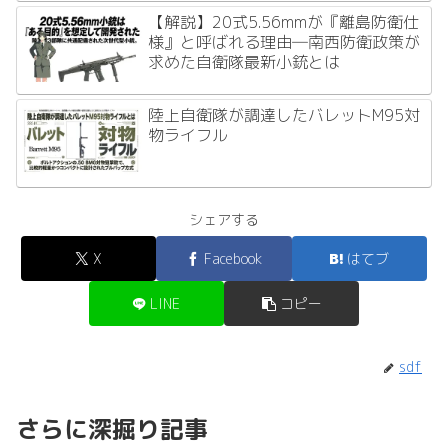
【解説】20式5.56mmが『離島防衛仕
様』と呼ばれる理由―南西防衛政策が
求めた自衛隊最新小銃とは
陸上自衛隊が調達したバレットM95対
物ライフル
シェアする
X
Facebook
はてブ
LINE
コピー
sdf
さらに深掘り記事