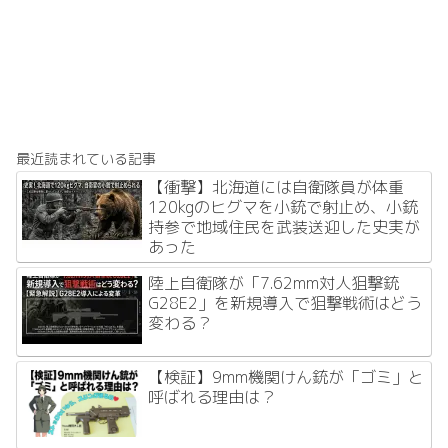
最近読まれている記事
【衝撃】北海道には自衛隊員が体重
120kgのヒグマを小銃で射止め、小銃
持参で地域住民を武装送迎した史実が
あった
陸上自衛隊が「7.62mm対人狙撃銃
G28E2」を新規導入で狙撃戦術はどう
変わる？
【検証】9mm機関けん銃が「ゴミ」と
呼ばれる理由は？