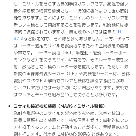
し、ミサイルをそらす古典的手段がフレアです。高温で強い
赤外線を放つ物質を燃焼させ、一時的に機体よりも強い放射
源を作ります。これにより、ミサイルのシーカーがフレアを
新しい目標として捕捉することを期待します。戦闘機には標
準的に装備されていますが、自衛隊のヘリでは陸自の
CH-
47JA
など限定的で、それほど多くありません。一方、チャフ
はレーダー追尾ミサイルを誤誘導するための金属被覆の繊維
や帯です。レーダー誘導（RCI、半能動・能動レーダーホー
ミングなど）を使うミサイルに有効で、そのレーダー波を反
射・散乱させて目標のレーダー像を撹乱します。ただし、最
新鋭の画像赤外線シーカー（IIR）や高機能シーカーは、動体
識別やスペクトル解析でフレアと機体を識別する能力があ
り、フレアだけでは十分に防げない場合があります。実戦で
はフレアとチャフを組み合わせて使うことが多いです。
ミサイル接近検知装置（MAWS／ミサイル警報）
発射や飛翔中のミサイルを紫外線や赤外線、光学で検知し、
乗員に警報を出す装置です。検知信号を受けて自動的にフレ
アを投下するシステムと連動することが多く、早期警戒の役
割を担います。代表例にAN/AAR-60系などがあります。