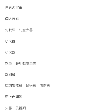
世界の軍事
個人装備
対戦車・対空火器
小火器
小火器
戦車・装甲戦闘車両
戦闘機
早期警戒機・輸送機・救難機
海上自衛隊
火器・武器類