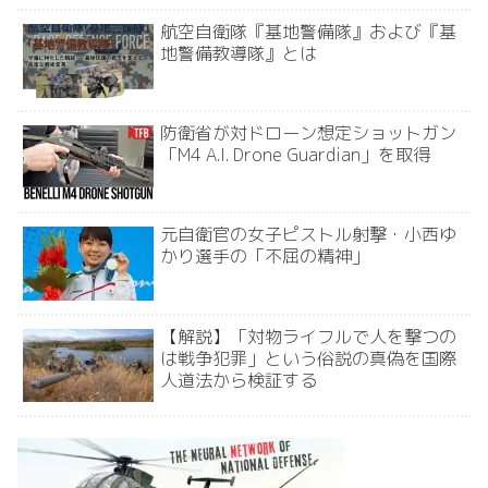
航空自衛隊『基地警備隊』および『基
地警備教導隊』とは
防衛省が対ドローン想定ショットガン
「M4 A.I. Drone Guardian」を取得
元自衛官の女子ピストル射撃・小西ゆ
かり選手の「不屈の精神」
【解説】「対物ライフルで人を撃つの
は戦争犯罪」という俗説の真偽を国際
人道法から検証する