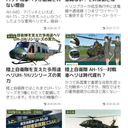
ない理由
ヘリコプターが低空飛行中に送電
線や通信線（つまり“ワイヤー”）
AH-64D・アパッチといえば、
に衝突する「ワイヤーストライク
AH-1S・コブラをもっといかつく
（wire‐strike）」事故は、民間
したような軍用ヘリです。陸自で
機・軍用機問わず安全飛行上の重
配備されているのはAH-64Dで
2026.04.17
2025.11.11
要課題です。こうした事故を防ぐ
「戦闘ヘリ」として配備されてい
ために、ヘリコプターには「ワイ
ます。AH-1Sが「対戦車ヘリ」と
航空機
航空機
ヤーカッター（wi...
いう名称での配備でしたから、も
っと直接的な任務を...
陸上自衛隊を支えた多用途
陸上自衛隊 AH-1S…対戦
ヘリUH-1H/Jシリーズの実
車ヘリは時代遅れ？
力
かつて各国軍で重要な役割を担っ
た対戦車ヘリですが、現在ではそ
陸上自衛隊ではこれまでUH−1シ
の運用価値が以前ほど高くないと
リーズを3種にわたって配備して
評価されています。依然として各
きています。それぞれの機種の特
国では配備を続ける中で、精密誘
徴を見ていきましょう。UH-1Bの
2026.06.09
2024.04.24
導兵器の発展や携帯型対戦車ミサ
特徴と運用1962年、富士重工の
イルの普及により、低空で飛行す
ライセンス生産によって陸上自衛
早期警戒機・輸送機・救難機
航空機
るヘリは容易に攻撃される可能
隊において初めて配備されたUH-
性...
1がUH-1Bです。...