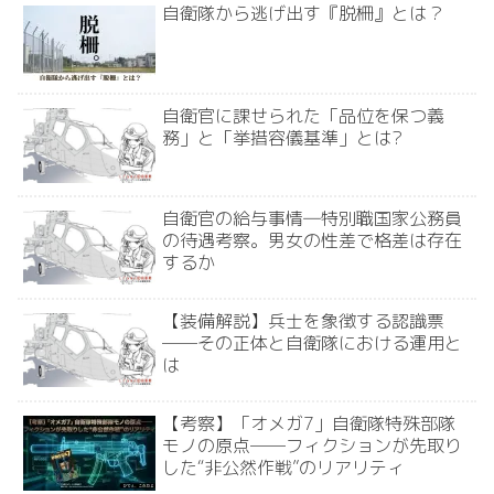
自衛隊から逃げ出す『脱柵』とは？
自衛官に課せられた「品位を保つ義
務」と「挙措容儀基準」とは?
自衛官の給与事情―特別職国家公務員
の待遇考察。男女の性差で格差は存在
するか
【装備解説】兵士を象徴する認識票
──その正体と自衛隊における運用と
は
【考察】「オメガ7」自衛隊特殊部隊
モノの原点──フィクションが先取り
した“非公然作戦”のリアリティ