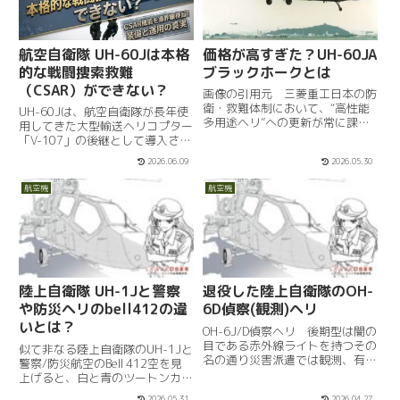
航空自衛隊 UH-60Jは本格
価格が高すぎた？UH-60JA
的な戦闘捜索救難
ブラックホークとは
（CSAR）ができない？
画像の引用元 三菱重工日本の防
衛・救難体制において、“高性能
UH-60Jは、航空自衛隊が長年使
多用途ヘリ”への更新が常に課題
用してきた大型輸送ヘリコプター
となってきています。現在、陸上
「V-107」の後継として導入され
自衛隊が装備する多用途ヘリコプ
た全天候型救難ヘリコプターで
2026.06.09
2026.05.30
ター、UH-60JAブラックホーク
す。赤外線暗視装置（FLIR）や気
は、米国のシコルスキー社UH-
象レーダー、そして高精度な慣性
航空機
航空機
60型を日本向けに改良した...
航法装置を搭載しており、昼夜・
悪天候を問わず任務を...
陸上自衛隊 UH-1Jと警察
退役した陸上自衛隊のOH-
や防災ヘリのbell412の違
6D偵察(観測)ヘリ
いとは？
OH-6J/D偵察ヘリ 後期型は闇の
目である赤外線ライトを持つその
似て非なる陸上自衛隊のUH-1Jと
名の通り災害派遣では観測、有事
警察/防災航空のBell 412空を見
には偵察とその機動性と高速性を
上げると、白と青のツートンカラ
生かして運用された。たまごのよ
ーに塗られた警察航空隊のヘリコ
2026.05.31
2026.04.27