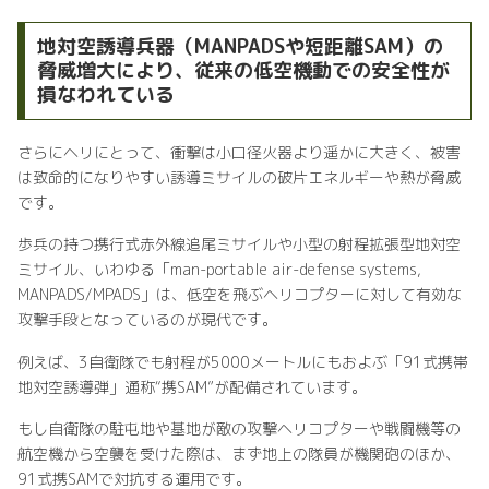
地対空誘導兵器（MANPADSや短距離SAM）の
脅威増大により、従来の低空機動での安全性が
損なわれている
さらにヘリにとって、衝撃は小口径火器より遥かに大きく、被害
は致命的になりやすい誘導ミサイルの破片エネルギーや熱が脅威
です。
歩兵の持つ携行式赤外線追尾ミサイルや小型の射程拡張型地対空
ミサイル、いわゆる「man-portable air-defense systems,
MANPADS/MPADS」は、低空を飛ぶヘリコプターに対して有効な
攻撃手段となっているのが現代です。
例えば、3自衛隊でも射程が5000メートルにもおよぶ「91式携帯
地対空誘導弾」通称“携SAM”が配備されています。
もし自衛隊の駐屯地や基地が敵の攻撃ヘリコプターや戦闘機等の
航空機から空襲を受けた際は、まず地上の隊員が機関砲のほか、
91式携SAMで対抗する運用です。