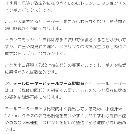
まず最も危険で致命的になりやすいのはトランスミッション（メ
インギアボックス）です。
ここが破壊されるとローターに動力が伝わらなくなり、短時間で
飛行継続が不可能になります。
トランスミッション自体は厚手の装甲で保護されることが多いで
すが、油圧や潤滑油の漏れ、ベアリングの破損が生じると瞬時に
重大なトラブルにつながります。
たとえ小口径弾（7.62 mmなど）の貫通であっても、ギアや軸受
に損傷が入れば致命的です。
次に
テールローターとテールブーム駆動系
です。テールローター
はヨー（機体の回転）を制御する要で、ここを失うと直ちに機体
の姿勢制御が不能になります。
テールローター自体は比較的細く露出しているため、小銃弾や
12.7 mmクラスの弾でも損傷を受けやすく、命中すれば制御不能
や急激な回転運動（スピン）を招いて墜落に至る危険が高い箇所
です。