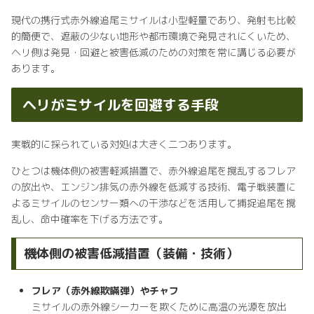
現代の携行式赤外線追尾ミサイルは小型軽量であり、発射も比較
的簡便で、遮蔽の少ない地形や都市環境で発見されにくいため、
ヘリ側は発見・回避と被害低減のための対策を常に講じる必要が
あります。
ヘリがミサイルを回避する手段
実戦的に採られている対処は大きく二つあります。
ひとつは機体側の被害軽減措置で、赤外線追尾を撹乱するフレア
の放出や、エンジン排気の赤外線を低減する技術、電子戦装置に
よるミサイルのセンサー類への干渉などを活用して捕捉追尾を撹
乱し、命中確率を下げる方法です。
機体側の被害低減措置（装備・技術）
フレア（赤外線欺瞞弾）やチャフ
ミサイルの赤外線シーカーを欺くために高温の光源を放出