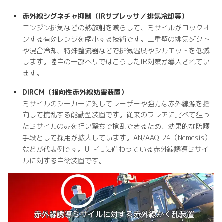
赤外線シグネチャ抑制（IRサプレッサ／排気冷却等）
エンジン排気などの熱放射を減らして、ミサイルがロックオ
ンする有効レンジを縮小する技術です。二重壁の排気ダクト
や混合冷却、特殊整流器などで排気温度やシルエットを低減
します。陸自の一部ヘリではこうしたIR対策が導入されてい
ます。
DIRCM（指向性赤外線妨害装置）
ミサイルのシーカーに対してレーザーや強力な赤外線源を指
向して撹乱する能動型装置です。従来のフレアに比べて狙っ
たミサイルのみを狙い撃ちで撹乱できるため、効果的な防護
手段として採用が拡大しています。AN/AAQ-24（Nemesis）
などが代表例です。UH-1Jに備わっている赤外線誘導ミサイ
ルに対する自衛装置です。