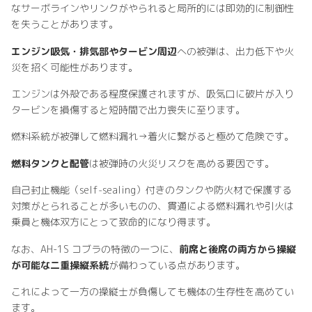
なサーボラインやリンクがやられると局所的には即効的に制御性
を失うことがあります。
エンジン吸気・排気部やタービン周辺
への被弾は、出力低下や火
災を招く可能性があります。
エンジンは外殻である程度保護されますが、吸気口に破片が入り
タービンを損傷すると短時間で出力喪失に至ります。
燃料系統が被弾して燃料漏れ→着火に繋がると極めて危険です。
燃料タンクと配管
は被弾時の火災リスクを高める要因です。
自己封止機能（self‑sealing）付きのタンクや防火材で保護する
対策がとられることが多いものの、貫通による燃料漏れや引火は
乗員と機体双方にとって致命的になり得ます。
なお、AH-1S コブラの特徴の一つに、
前席と後席の両方から操縦
が可能な二重操縦系統
が備わっている点があります。
これによって一方の操縦士が負傷しても機体の生存性を高めてい
ます。