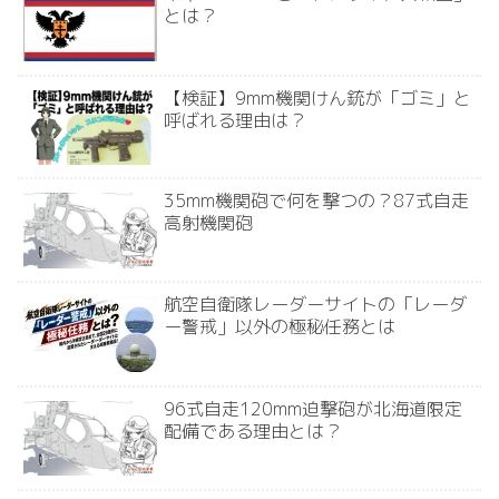
とは？
【検証】9mm機関けん銃が「ゴミ」と
呼ばれる理由は？
35mm機関砲で何を撃つの？87式自走
高射機関砲
航空自衛隊レーダーサイトの「レーダ
ー警戒」以外の極秘任務とは
96式自走120mm迫撃砲が北海道限定
配備である理由とは？