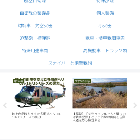
航空自衛隊
特殊部隊
自衛隊の装備品
個人装備
対戦車・対空火器
小火器
迫撃砲・榴弾砲
戦車・装甲戦闘車両
特殊用途車両
高機動車・トラック類
スナイパーと狙撃戦術
小火器
個人装備
ルで人を撃つの
陸上自衛隊が調達したバレットM95対
陸上自衛隊の戦闘装着セット
説の真偽を国際
物ライフル