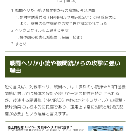
目次
戦闘ヘリが小銃や機関銃からの攻撃に強い理由
地対空誘導兵器（MANPADSや短距離SAM）の脅威増大に
より、従来の低空機動での安全性が損なわれている
ヘリがミサイルを回避する手段
機体側の被害低減措置（装備・技術）
まとめ
戦闘ヘリが小銃や機関銃からの攻撃に強い
理由
短く言えば、対戦車ヘリ、戦闘ヘリは「歩兵の小銃弾や.50口径機
関銃に対しては機体の設計や装甲で一定の耐性を持たせられる
が、後述する誘導弾（MANPADS や他の地対空ミサイル）の衝撃・
破片効果には根本的に脆弱であり、運用上は常に対策と戦術的配
慮が必要」という理解と言えます。
陸上自衛隊 AH-1S…対戦車ヘリは時代遅れ？
かつて各国軍で重要な役割を担った対戦車ヘリですが、現在では