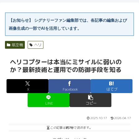
【お知らせ】
シグナリーファン編集部では、各記事の編集および
画像生成の一部でAIを活用しています。
航空機
ヘリ
ヘリコプターは本当にミサイルに弱いの
か？最新技術と運用での防御手段を知る
X
Facebook
はてブ
LINE
コピー
2025.10.17
2026.04.17
この記事は
約7分
で読めます。