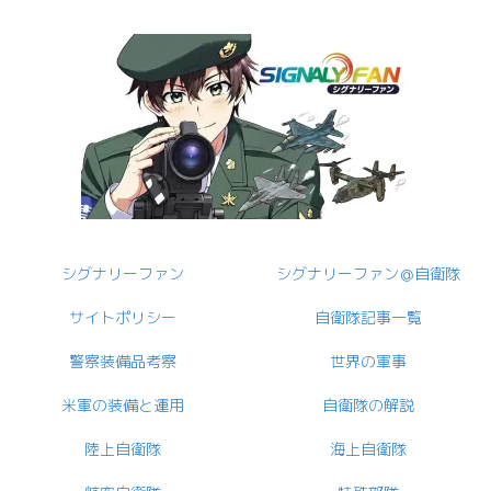
シグナリーファン
シグナリーファン＠自衛隊
サイトポリシー
自衛隊記事一覧
警察装備品考察
世界の軍事
米軍の装備と運用
自衛隊の解説
陸上自衛隊
海上自衛隊