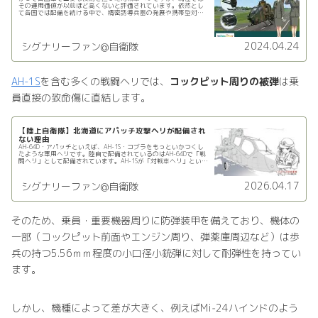
その運用価値が以前ほど高くないと評価されています。依然とし
て各国では配備を続ける中で、精密誘導兵器の発展や携帯型対戦
車ミサイルの普及により、低空で飛行するヘリは容易に攻撃され
る可能性...
2024.04.24
シグナリーファン@自衛隊
AH-1S
を含む多くの戦闘ヘリでは、
コックピット周りの被弾
は乗
員直接の致命傷に直結します。
【陸上自衛隊】北海道にアパッチ攻撃ヘリが配備され
ない理由
AH-64D・アパッチといえば、AH-1S・コブラをもっといかつくし
たような軍用ヘリです。陸自で配備されているのはAH-64Dで「戦
闘ヘリ」として配備されています。AH-1Sが「対戦車ヘリ」という
名称での配備でしたから、もっと直接的な任務を...
2026.04.17
シグナリーファン@自衛隊
そのため、乗員・重要機器周りに防弾装甲を備えており、機体の
一部（コックピット前面やエンジン周り、弾薬庫周辺など）は歩
兵の持つ5.56ｍｍ程度の小口径小銃弾に対して耐弾性を持ってい
ます。
しかし、機種によって差が大きく、例えばMi‑24ハインドのよう