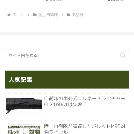
うに丸っこくて遅そうに見えるが
プターが、ゆったりとした速度で
いたって高速機である。OH-6Jの
飛んでいく姿を目にすることがあ
テールローター上部に...
ります。一見すると陸上自衛隊の
ホーム
陸上自衛隊
航空機
UH-1Jとよく似...
人気記事
自衛隊の単発式グレネードランチャー
GLX160A1は失敗？
陸上自衛隊が調達したバレットM95対
物ライフル