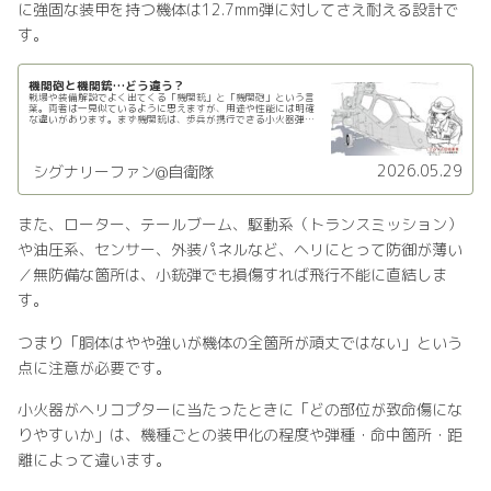
に強固な装甲を持つ機体は12.7mm弾に対してさえ耐える設計で
す。
機関砲と機関銃…どう違う？
戦場や装備解説でよく出てくる「機関銃」と「機関砲」という言
葉。両者は一見似ているように思えますが、用途や性能には明確
な違いがあります。まず機関銃は、歩兵が携行できる小火器弾か
ら、装甲車搭載の重機関銃まで幅広い種類があります。主に
5.56mm...
2026.05.29
シグナリーファン@自衛隊
また、ローター、テールブーム、駆動系（トランスミッション）
や油圧系、センサー、外装パネルなど、ヘリにとって防御が薄い
／無防備な箇所は、小銃弾でも損傷すれば飛行不能に直結しま
す。
つまり「胴体はやや強いが機体の全箇所が頑丈ではない」という
点に注意が必要です。
小火器がヘリコプターに当たったときに「どの部位が致命傷にな
りやすいか」は、機種ごとの装甲化の程度や弾種・命中箇所・距
離によって違います。