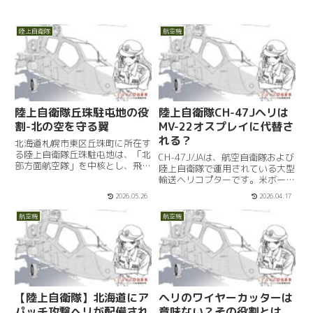
陸上自衛隊
航空機
陸上自衛隊丘珠駐屯地の役
陸上自衛隊CH-47Jヘリは
割-北の空を守る翼
MV-22オスプレイに代替さ
れる？
北海道札幌市東区丘珠町に所在す
る陸上自衛隊丘珠駐屯地は、「北
CH-47J/JAは、航空自衛隊および
部方面航空隊」を中核とし、飛
陸上自衛隊で運用されている大型
行・整備・業務支援を担う航空拠
輸送ヘリコプターです。米ボーイ
点です。日本の北端近くという地
ング社が開発したCH-47チヌーク
2026.05.26
2026.04.17
理的特性を活かし、飛行訓練、防
の日本向けライセンス生産型で、
衛警備、災害対応、そして地域と
川崎重工業が製造を担当していま
航空機
航空機
の共生を通じて、その存在感を日
す。この機体は双発タービンエン
増...
ジンを備え、前後に...
【陸上自衛隊】北海道にア
ヘリのワイヤーカッターは
パッチ攻撃ヘリが配備され
意味ない？その役割とは