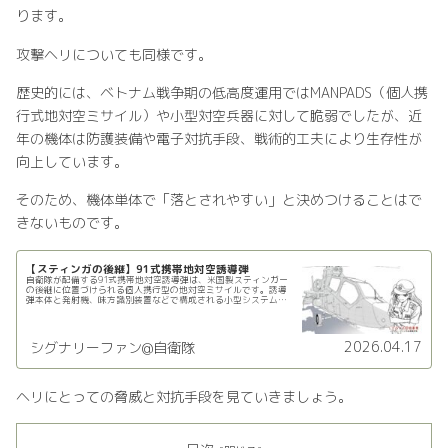
ります。
攻撃ヘリについても同様です。
歴史的には、ベトナム戦争期の低高度運用ではMANPADS（個人携
行式地対空ミサイル）や小型対空兵器に対して脆弱でしたが、近
年の機体は防護装備や電子対抗手段、戦術的工夫により生存性が
向上しています。
そのため、機体単体で「落とされやすい」と決めつけることはで
きないものです。
【スティンガの後継】91式携帯地対空誘導弾
自衛隊が配備する91式携帯地対空誘導弾は、米国製スティンガー
の後継に位置づけられる個人携行型の地対空ミサイルです。誘導
弾本体と発射機、味方識別装置などで構成される小型システム
で、可視画像と赤外線の二種類のセンサを組み合わせた複合誘導
方式を採...
2026.04.17
シグナリーファン@自衛隊
ヘリにとっての脅威と対抗手段を見ていきましょう。