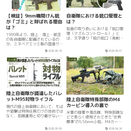
【検証】9mm機関けん銃
自衛隊における銃口管理と
が「ゴミ」と呼ばれる理由
は？
は？
銃器の取り扱いにおける「銃口管
理（マズルコントロール）」と
1999年より、陸上・海上・航空
は、文字通り「銃の銃口（発射方
の各自衛隊に配備されているの
向）をどのように扱うか」という
が、ミネベアミツミ製の国産サブ
管理・意識を指す概念といえま
マシンガン「9mm機関けん銃」
2026.06.19
2026.06.07
す。これは世界の軍隊や警察、さ
である。陸上自衛隊では機甲科や
らには競技射撃の世界でも共通す
第1空挺団、第12旅団などに、航
小火器
小火器
る「銃器取扱い」の核心であり、
空自衛隊では基地警備隊に、海上
この...
自衛隊では艦艇の乗員や立入検...
陸上自衛隊が調達したバレ
ットM95対物ライフル
陸上自衛隊特殊部隊のM4
カービン導入の裏で
現代の陸上自衛隊において、もは
や狙撃は特殊任務だけの技術では
米軍の陸軍や海兵隊、特殊部隊な
なく、部隊運用と切り離せない戦
どで長らく使用されてきた“世界
術の一要素になっています。
標準”の5.56mm小銃、M4カービ
2000年代以降、対人狙撃銃とし
ン。U.S. Air Force Staff Sgt.
2026.06.09
2026.04.24
てM24SWSが各部隊に配備され