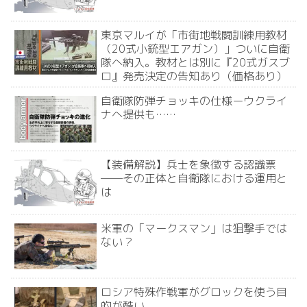
東京マルイが「市街地戦闘訓練用教材
（20式小銃型エアガン）」ついに自衛
隊へ納入。教材とは別に『20式ガスブ
ロ』発売決定の告知あり（価格あり）
自衛隊防弾チョッキの仕様ーウクライ
ナへ提供も……
【装備解説】兵士を象徴する認識票
──その正体と自衛隊における運用と
は
米軍の「マークスマン」は狙撃手では
ない？
ロシア特殊作戦軍がグロックを使う目
的が酷い