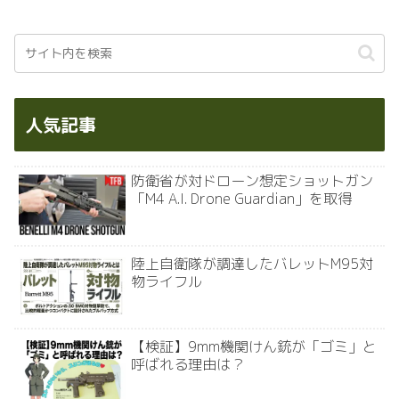
人気記事
防衛省が対ドローン想定ショットガン
「M4 A.I. Drone Guardian」を取得
陸上自衛隊が調達したバレットM95対
物ライフル
【検証】9mm機関けん銃が「ゴミ」と
呼ばれる理由は？