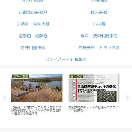
航空自衛隊
特殊部隊
自衛隊の装備品
個人装備
対戦車・対空火器
小火器
迫撃砲・榴弾砲
戦車・装甲戦闘車両
特殊用途車両
高機動車・トラック類
スナイパーと狙撃戦術
世界の軍事
個人装備
小
衛仕
【解説】「対物ライフルで人を撃つの
自衛隊防弾チョッキの仕様ーウクライ
陸上
策が
は戦争犯罪」という俗説の真偽を国際
ナへ提供も……
物ラ
人道法から検証する