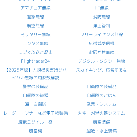
アマチュア無線
HF無線
警察無線
消防無線
航空無線
洋上管制
ミリタリー無線
フリーライセンス無線
エンタメ無線
広帯域受信機
ラジオ放送と歴史
お騒がせ無線
Flightradar24
デジタル・タクシー無線
【2025年版】大規模災害時サバ
「スカイキング、応答するな」
イバル無線の周波数解説
警察の装備品
自衛隊の装備品
自衛隊の職種
自衛隊のごはん
海上自衛隊
武器・システム
レーダー・ソナーなど電子戦装備
対空・対潜火器システム
艦載ミサイル・砲
航空装備
航空機
艦艇・水上装備