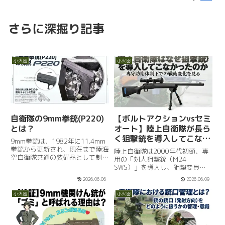
さらに深掘り記事
小火器
小火器
自衛隊の9mm拳銃(P220)
【ボルトアクションvsセミ
とは？
オート】陸上自衛隊が長ら
く狙撃銃を導入してこなか
9mm拳銃は、1982年に11.4mm
った理由とは
拳銃から更新され、現在まで陸海
陸上自衛隊は2000年代初頭、専
空自衛隊共通の装備品として制式
用の「対人狙撃銃（M24
配備されています。それ以前、3
SWS）」を導入し、狙撃要員の
自衛隊では長年にわたり米軍から
教育・配備を本格化させました。
2026.06.06
2026.06.09
供与された11.4mm拳銃
M24 SWSはアメリカ製で、2002
（M1911）を使用していました
年（平成14年）ごろに評価・調
小火器
小火器
が、1982年にその後継...
達手続きが開始され、その後順
次、全国の普通科連隊や第一...