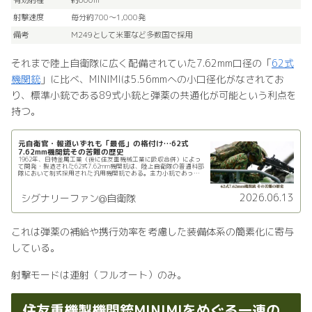
有効射程
約600m
射撃速度
毎分約700～1,000発
備考
M249として米軍など多数国で採用
それまで陸上自衛隊に広く配備されていた7.62mm口径の「
62式
機関銃
」に比べ、MINIMIは5.56mmへの小口径化がなされてお
り、標準小銃である89式小銃と弾薬の共通化が可能という利点を
持つ。
元自衛官・報道いずれも「最低」の格付け…62式
7.62mm機関銃その苦難の歴史
1962年、日特金属工業（後に住友重機械工業に吸収合併）によっ
て開発・製造された62式7.62mm機関銃は、陸上自衛隊の普通科部
隊において制式採用された汎用機関銃である。主力小銃であった
64式小銃と同じ7.62mm弾を使用できる点が評価され…
2026.06.13
シグナリーファン@自衛隊
これは弾薬の補給や携行効率を考慮した装備体系の簡素化に寄与
している。
射撃モードは連射（フルオート）のみ。
住友重機製機関銃MINIMIをめぐる一連の