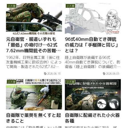
Julius Taylor, a combat arms
てきたのに続き、2023年にはそ
training and ma...
小火器
小火器
の光景となる7.62mm対人...
元自衛官・報道いずれも
96式40mm自動てき弾銃
「最低」の格付け…62式
の威力は「手榴弾と同じ」
7.62mm機関銃その苦難の
とは？
歴史
1962年、日特金属工業（後に住
陸上自衛隊が装備する96式
友重機械工業に吸収合併）によっ
40mm自動てき弾銃について、防
て開発・製造された62式7.62mm
衛省（陸上自衛隊）の装備紹介ペ
機関銃は、陸上自衛隊の普通科部
ージが示す諸元から、その“威
2026.06.13
2026.06.05
隊において制式採用された汎用機
力”の実像を改めて整理したいと
関銃である。主力小銃であった
思います。「40mmてき弾」は手
小火器
小火器
64式小銃と同じ7.62mm弾を使用
榴弾と同等の破砕効果96式
できる点が評価され...
40mm自動てき弾銃は96式装輪
装甲...
自衛隊で薬莢を無くすと起
自衛隊に配備された小火器
きること
各種
自衛隊には「物品愛護」という理
制式採用された火器に加え、試