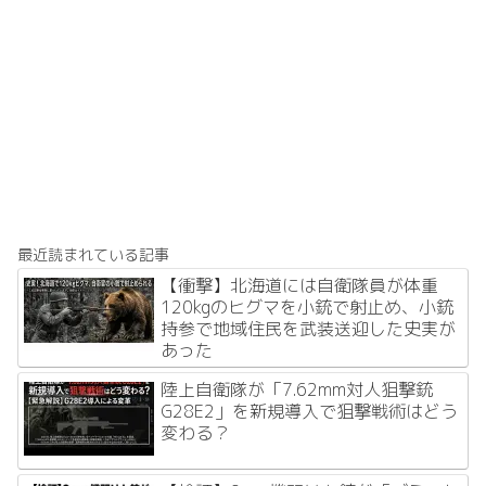
最近読まれている記事
【衝撃】北海道には自衛隊員が体重
120kgのヒグマを小銃で射止め、小銃
持参で地域住民を武装送迎した史実が
あった
陸上自衛隊が「7.62mm対人狙撃銃
G28E2」を新規導入で狙撃戦術はどう
変わる？