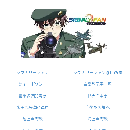
シグナリーファン
シグナリーファン＠自衛隊
サイトポリシー
自衛隊記事一覧
警察装備品考察
世界の軍事
米軍の装備と運用
自衛隊の解説
陸上自衛隊
海上自衛隊