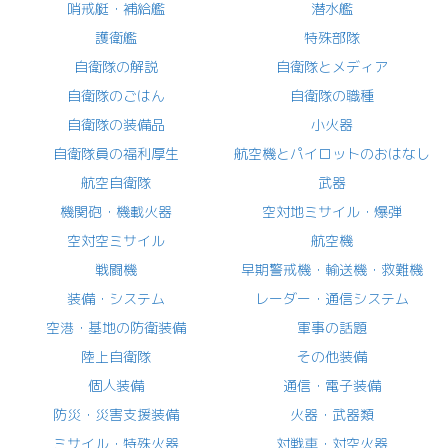
哨戒艇・補給艦
潜水艦
護衛艦
特殊部隊
自衛隊の解説
自衛隊とメディア
自衛隊のごはん
自衛隊の職種
自衛隊の装備品
小火器
自衛隊員の福利厚生
航空機とパイロットのおはなし
航空自衛隊
武器
機関砲・機載火器
空対地ミサイル・爆弾
空対空ミサイル
航空機
戦闘機
早期警戒機・輸送機・救難機
装備・システム
レーダー・通信システム
空港・基地の防衛装備
軍事の話題
陸上自衛隊
その他装備
個人装備
通信・電子装備
防災・災害支援装備
火器・武器類
ミサイル・特殊火器
対戦車・対空火器