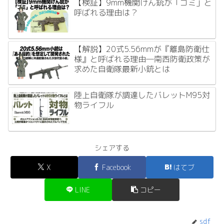
【検証】9mm機関けん銃が「ゴミ」と
呼ばれる理由は？
【解説】20式5.56mmが『離島防衛仕
様』と呼ばれる理由―南西防衛政策が
求めた自衛隊最新小銃とは
陸上自衛隊が調達したバレットM95対
物ライフル
シェアする
X
Facebook
はてブ
LINE
コピー
sdf