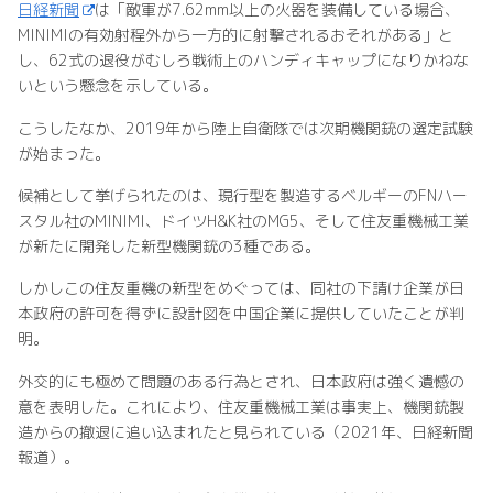
日経新聞
は「敵軍が7.62mm以上の火器を装備している場合、
MINIMIの有効射程外から一方的に射撃されるおそれがある」と
し、62式の退役がむしろ戦術上のハンディキャップになりかねな
いという懸念を示している。
こうしたなか、2019年から陸上自衛隊では次期機関銃の選定試験
が始まった。
候補として挙げられたのは、現行型を製造するベルギーのFNハー
スタル社のMINIMI、ドイツH&K社のMG5、そして住友重機械工業
が新たに開発した新型機関銃の3種である。
しかしこの住友重機の新型をめぐっては、同社の下請け企業が日
本政府の許可を得ずに設計図を中国企業に提供していたことが判
明。
外交的にも極めて問題のある行為とされ、日本政府は強く遺憾の
意を表明した。これにより、住友重機械工業は事実上、機関銃製
造からの撤退に追い込まれたと見られている（2021年、日経新聞
報道）。