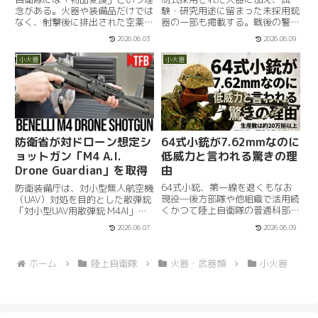
念がある。火器や装備品だけでは
験・研究用途に留まった未採用銃
なく、射撃後に排出された空薬き
器の一部も掲載する。戦後の警察
ょう1発に至るまで、厳格な管理
予備隊時代に使用されたM3グリ
2026.06.03
2026.06.09
対象となる。そのため、演習や射
ースガンから、現在の20式
撃訓練では、使用済みの空薬きょ
5.56mm小銃に至るまで、自衛隊
小火器
小火器
うを1発残らず回収することが求
小火器の変遷を概観する記事であ
められる。もし紛失が発生した
る。自衛隊では創設以来、国産小
場...
銃...
64式小銃が7.62mmなのに
防衛省が対ドローン想定シ
低威力と言われる驚きの理
ョットガン「M4 A.I.
由
Drone Guardian」を取得
64式小銃、第一線を退くもなお
防衛装備庁は、対小型無人航空機
現役―後方部隊や他組織で活用続
（UAV）対処を目的とした散弾銃
くかつて陸上自衛隊の普通科部隊
「対小型UAV用散弾銃 M4AI」を
における主力小銃として広く制式
契約したことを公表しました。契
2026.06.07
2026.06.09
配備されていた64式小銃。しか
約は2025年9月に行われ、数量
し、89式5.56mm小銃の普及、
は1式です。これは評価・試験目
2021年配備の20式小銃によっ
的での取得と見られ、直ちに部隊
ホーム
陸上自衛隊
火器・武器類
小火器
て、2025年現在、その...
配備や常時運用が開始...