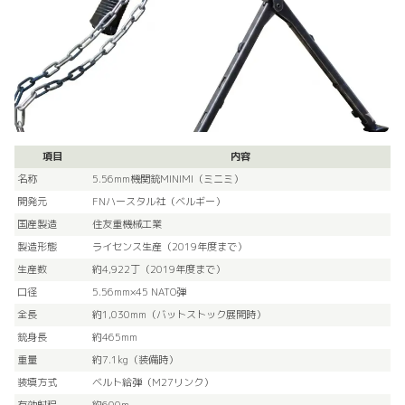
項目
内容
名称
5.56mm機関銃MINIMI（ミニミ）
開発元
FNハースタル社（ベルギー）
国産製造
住友重機械工業
製造形態
ライセンス生産（2019年度まで）
生産数
約4,922丁（2019年度まで）
口径
5.56mm×45 NATO弾
全長
約1,030mm（バットストック展開時）
銃身長
約465mm
重量
約7.1kg（装備時）
装填方式
ベルト給弾（M27リンク）