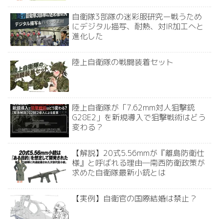
自衛隊3部隊の迷彩服研究ー戦うため
にデジタル描写、耐熱、対IR加工へと
進化した
陸上自衛隊の戦闘装着セット
陸上自衛隊が「7.62mm対人狙撃銃
G28E2」を新規導入で狙撃戦術はどう
変わる？
【解説】20式5.56mmが『離島防衛仕
様』と呼ばれる理由―南西防衛政策が
求めた自衛隊最新小銃とは
【実例】自衛官の国際結婚は禁止？