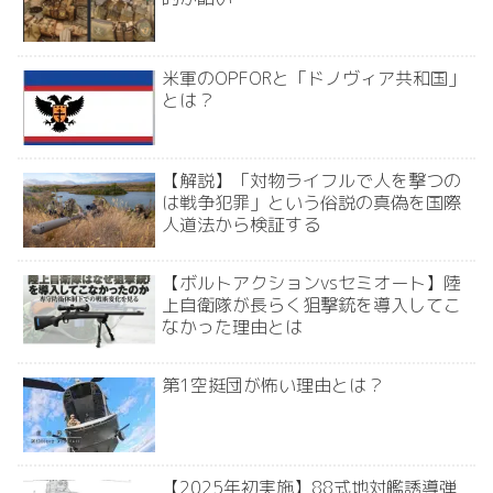
米軍のOPFORと「ドノヴィア共和国」
とは？
【解説】「対物ライフルで人を撃つの
は戦争犯罪」という俗説の真偽を国際
人道法から検証する
【ボルトアクションvsセミオート】陸
上自衛隊が長らく狙撃銃を導入してこ
なかった理由とは
第1空挺団が怖い理由とは？
【2025年初実施】88式地対艦誘導弾