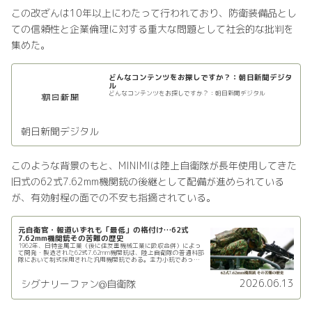
この改ざんは10年以上にわたって行われており、防衛装備品とし
ての信頼性と企業倫理に対する重大な問題として社会的な批判を
集めた。
どんなコンテンツをお探しですか？：朝日新聞デジタ
ル
どんなコンテンツをお探しですか？：朝日新聞デジタル
朝日新聞デジタル
このような背景のもと、MINIMIは陸上自衛隊が長年使用してきた
旧式の62式7.62mm機関銃の後継として配備が進められている
が、有効射程の面での不安も指摘されている。
元自衛官・報道いずれも「最低」の格付け…62式
7.62mm機関銃その苦難の歴史
1962年、日特金属工業（後に住友重機械工業に吸収合併）によっ
て開発・製造された62式7.62mm機関銃は、陸上自衛隊の普通科部
隊において制式採用された汎用機関銃である。主力小銃であった
64式小銃と同じ7.62mm弾を使用できる点が評価され…
2026.06.13
シグナリーファン@自衛隊