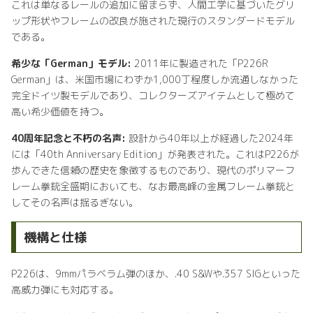
これは単なるレールの追加に留まらず、人間工学に基づいたグリ
ップ形状やフレームの改良が施された現行のスタンダードモデル
である。
希少な「German」モデル:
2011年に製造された「P226R
German」は、米国市場にわずか1,000丁程度しか流通しなかった
完全ドイツ製モデルであり、コレクターズアイテムとして極めて
高い希少価値を持つ。
40周年記念と不朽の名声:
設計から40年以上が経過した2024年
には「40th Anniversary Edition」が発表された。これはP226が
歩んできた信頼の歴史を象徴するものであり、現代のポリマーフ
レーム拳銃全盛期においても、なお最高峰の金属フレーム拳銃と
してその名声は揺るぎない。
機構と仕様
P226は、9mmパラベラム弾のほか、.40 S&Wや.357 SIGといった
高威力弾にも対応する。