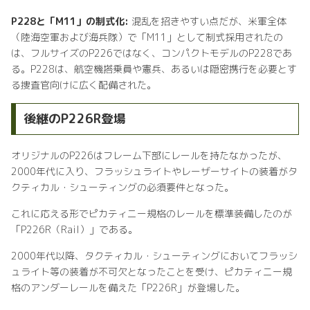
P228と「M11」の制式化:
混乱を招きやすい点だが、米軍全体
（陸海空軍および海兵隊）で「M11」として制式採用されたの
は、フルサイズのP226ではなく、コンパクトモデルのP228であ
る。P228は、航空機搭乗員や憲兵、あるいは隠密携行を必要とす
る捜査官向けに広く配備された。
後継のP226R登場
オリジナルのP226はフレーム下部にレールを持たなかったが、
2000年代に入り、フラッシュライトやレーザーサイトの装着がタ
クティカル・シューティングの必須要件となった。
これに応える形でピカティニー規格のレールを標準装備したのが
「P226R（Rail）」である。
2000年代以降、タクティカル・シューティングにおいてフラッシ
ュライト等の装着が不可欠となったことを受け、ピカティニー規
格のアンダーレールを備えた「P226R」が登場した。