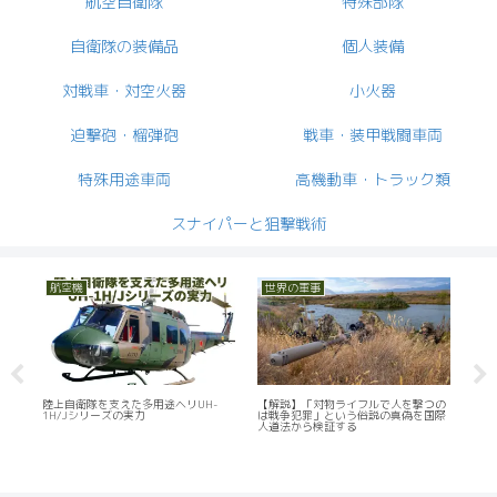
航空自衛隊
特殊部隊
自衛隊の装備品
個人装備
対戦車・対空火器
小火器
迫撃砲・榴弾砲
戦車・装甲戦闘車両
特殊用途車両
高機動車・トラック類
スナイパーと狙撃戦術
航空機
世界の軍事
陸上自衛隊を支えた多用途ヘリUH-
【解説】「対物ライフルで人を撃つの
航空自衛
1H/Jシリーズの実力
は戦争犯罪」という俗説の真偽を国際
索救難（
人道法から検証する