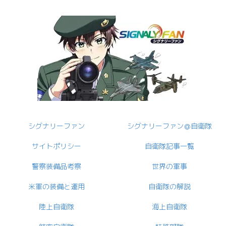
シグナリーファン
シグナリーファン＠自衛隊
サイトポリシー
自衛隊記事一覧
警察装備品考察
世界の軍事
米軍の装備と運用
自衛隊の解説
陸上自衛隊
海上自衛隊