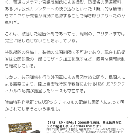
く、報道カメラマン宮嶋茂樹氏による撮影、防衛省の調達資料、
あるいは公式カレンダーへの映り込みといった「断片的な情報」
をマニアや研究者が執拗に追跡することで浮き彫りになったのが
真相だ。
これは、徹底した秘匿体制であっても、現場のリアリティまでは
完全に隠し通せないことを示している。
特殊部隊の性格上、装備の公開制限は不可避であり、現在も防衛
省は公開映像の一部にモザイク加工を施すなど、露骨な情報統制
を継続している。
しかし、共同訓練を行う外国軍による意図せぬ公開や、民間人に
よる観察により、陸上自衛隊特殊作戦群におけるH&K USPタクテ
ィカルの配備が露呈したケースも存在する。
陸自特殊作戦群ではUSPタクティカルの配備も民間人によって明
かされてしまうという事態も。
【SAT・SP・SFGp】2000年代初頭、日本政府がこ
っそり配備したドイツH&K USPとは？
日本の政府機関では警察と自衛隊双方にドイツの名門銃器メーカ
ー、H&K（ヘッケラー＆コッホ）社の製造するSFP9が配備されて