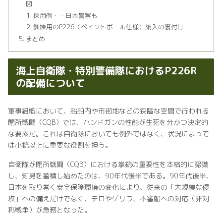
図
採用例・・日本警察も
訓練用のP226（ペイントボール仕様）納入の裏付け
まとめ
海上自衛隊・特別警備隊におけるP226R
の配備について
軍事組織において、船舶内や市街地などの狭隘な空間で行われる
閉所戦闘（CQB）では、ハンドガンの性能が生死を分かつ決定的
な要素だ。これは自衛隊においても例外ではなく、状況によって
は小銃以上に重要な役割を担う。
自衛隊が閉所戦闘（CQB）における拳銃の重要性を本格的に認識
し、知見を蓄積し始めたのは、90年代後半である。90年代後半、
日本を取り巻く安全保障環境の変化により、従来の「大規模な侵
攻」への備えだけでなく、テロやゲリラ、不審船への対応（非対
称戦争）が急務となった。