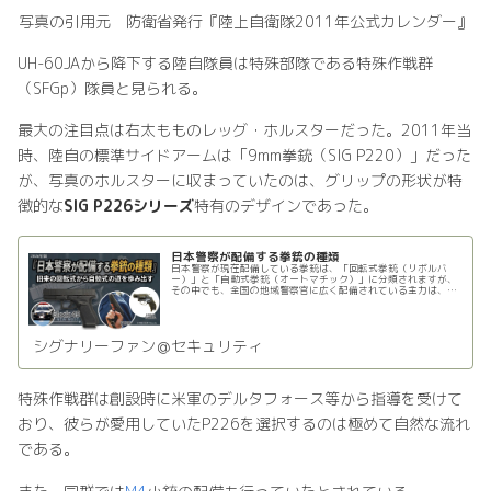
写真の引用元 防衛省発行『陸上自衛隊2011年公式カレンダー』
UH-60JAから降下する陸自隊員は特殊部隊である特殊作戦群
（SFGp）隊員と見られる。
最大の注目点は右太もものレッグ・ホルスターだった。2011年当
時、陸自の標準サイドアームは「9mm拳銃（SIG P220）」だった
が、写真のホルスターに収まっていたのは、グリップの形状が特
徴的な
SIG P226シリーズ
特有のデザインであった。
日本警察が配備する拳銃の種類
日本警察が現在配備している拳銃は、「回転式拳銃（リボルバ
ー）」と「自動式拳銃（オートマチック）」に分類されますが、
その中でも、全国の地域警察官に広く配備されている主力は、現
在でも回転式拳銃です。これは、日本警察が重視してきた「安全
性」「信頼…
シグナリーファン＠セキュリティ
特殊作戦群は創設時に米軍のデルタフォース等から指導を受けて
おり、彼らが愛用していたP226を選択するのは極めて自然な流れ
である。