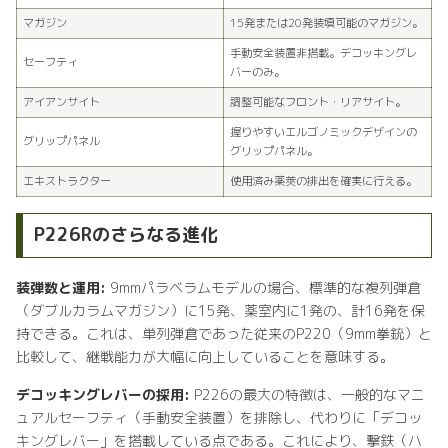
マガジン
15発または20発装填可能のマガジン。
手動安全装置非搭載。デコッキングレ
セーフティ
バーのみ。
アイアンサイト
調整可能なフロント・リアサイト。
握りやすいエルゴノミックデザインの
グリップパネル
グリップパネル。
エキストラクター
使用済み薬莢の排出を確実に行える。
P226Rのさらなる進化
装弾数と運用:
9mmパラベラムモデルの場合、標準的な複列弾倉
（ダブルカラムマガジン）に15発、薬室内に1発の、計16発を保
持できる。これは、単列弾倉であった従来のP220（9mm拳銃）と
比較して、継戦能力が大幅に向上していることを意味する。
デコッキングレバーの採用:
P226の最大の特徴は、一般的なマニ
ュアルセーフティ（手動安全装置）を排除し、代わりに「デコッ
キングレバー」を搭載している点である。これにより、撃鉄（ハ