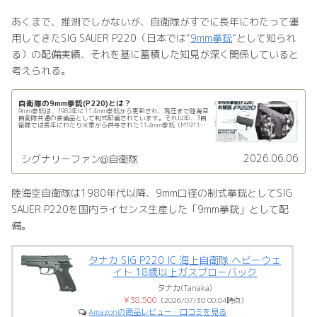
あくまで、推測でしかないが、自衛隊がすでに長年にわたって運
用してきたSIG SAUER P220（日本では“
9mm拳銃
”として知られ
る）の配備実績、それを基に蓄積した知見が深く関係していると
考えられる。
自衛隊の9mm拳銃(P220)とは？
9mm拳銃は、1982年に11.4mm拳銃から更新され、現在まで陸海空
自衛隊共通の装備品として制式配備されています。それ以前、3自
衛隊では長年にわたり米軍から供与された11.4mm拳銃（M1911）
を使用していましたが、1982年にその後継…
2026.06.06
シグナリーファン@自衛隊
陸海空自衛隊は1980年代以降、9mm口径の制式拳銃としてSIG
SAUER P220を国内ライセンス生産した「9mm拳銃」として配
備。
タナカ SIG P220 IC 海上自衛隊 ヘビーウェ
イト 18歳以上ガスブローバック
タナカ(Tanaka)
￥38,500
（2026/07/30 00:04時点）
Amazonの商品レビュー・口コミを見る