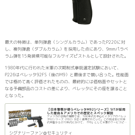
最大の特徴は、単列弾倉（シングルカラム）であったP220に対
し、複列弾倉（ダブルカラム）を採用した点にあり、9mmパラベ
ラム弾を15発装填可能なフルサイズピストルとして設計された。
1980年代に行われた米軍の次期制式拳銃選定試験において、
P226はベレッタ92FS（後のM9）と最後まで競い合った。性能面
では極めて高く評価されたものの、最終的には価格面やセットと
なる予備部品のコストの差により、ベレッタにその座を譲ること
となった。
【日本警察が使うベレッタM92シリーズ】SITが採用
した理由＆アメリカでの歴史とスペック解説
アメリカの法執行機関では、1990年代を中心にイタリアのベレッ
タ92シリーズ（M92）が広く使用されていた。この銃は主に80年
代中盤から2010年代にかけて、「M9」として米軍のサービスピス
トルに制式採用された実績から主に軍・法執行機関や銃…
シグナリーファン＠セキュリティ