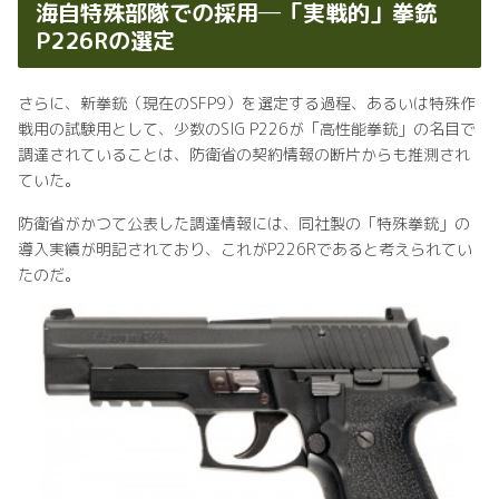
海自特殊部隊での採用─「実戦的」拳銃
P226Rの選定
さらに、新拳銃（現在のSFP9）を選定する過程、あるいは特殊作
戦用の試験用として、少数のSIG P226が「高性能拳銃」の名目で
調達されていることは、防衛省の契約情報の断片からも推測され
ていた。
防衛省がかつて公表した調達情報には、同社製の「特殊拳銃」の
導入実績が明記されており、これがP226Rであると考えられてい
たのだ。