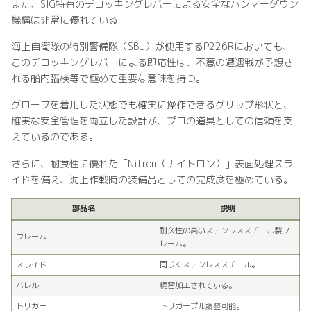
また、SIG特有のデコッキングレバーによる安全なハンマーダウン
機構は非常に優れている。
海上自衛隊の特別警備隊（SBU）が使用するP226Rにおいても、
このデコッキングレバーによる即応性は、不意の遭遇戦が予想さ
れる船内臨検等で極めて重要な意味を持つ。
グローブを着用した状態でも確実に操作できるグリップ形状と、
確実な安全管理を両立した設計が、プロの道具としての信頼を支
えているのである。
さらに、耐食性に優れた「Nitron（ナイトロン）」表面処理スラ
イドを備え、海上作戦時の装備品としての完成度を極めている。
部品名
説明
耐久性の高いステンレススチール製フ
フレーム
レーム。
スライド
同じくステンレススチール。
バレル
精密加工されている。
トリガー
トリガープル調整可能。