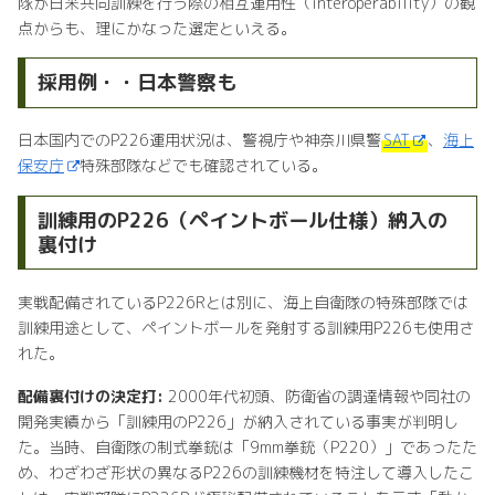
隊が日米共同訓練を行う際の相互運用性（interoperability）の観
点からも、理にかなった選定といえる。
採用例・・日本警察も
日本国内でのP226運用状況は、警視庁や神奈川県警
SAT
、
海上
保安庁
特殊部隊などでも確認されている。
訓練用のP226（ペイントボール仕様）納入の
裏付け
実戦配備されているP226Rとは別に、海上自衛隊の特殊部隊では
訓練用途として、ペイントボールを発射する訓練用P226も使用さ
れた。
配備裏付けの決定打:
2000年代初頭、防衛省の調達情報や同社の
開発実績から「訓練用のP226」が納入されている事実が判明し
た。当時、自衛隊の制式拳銃は「9mm拳銃（P220）」であったた
め、わざわざ形状の異なるP226の訓練機材を特注して導入したこ