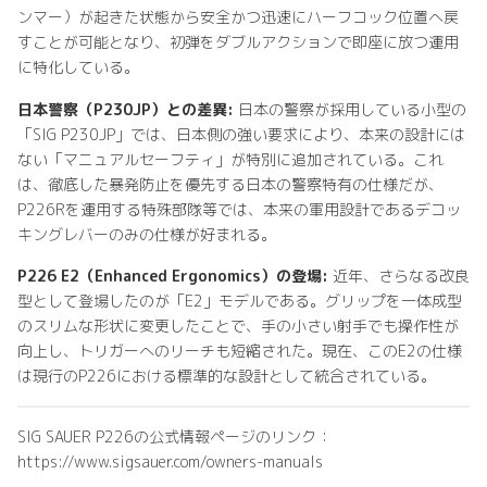
ンマー）が起きた状態から安全かつ迅速にハーフコック位置へ戻
すことが可能となり、初弾をダブルアクションで即座に放つ運用
に特化している。
日本警察（P230JP）との差異:
日本の警察が採用している小型の
「SIG P230JP」では、日本側の強い要求により、本来の設計には
ない「マニュアルセーフティ」が特別に追加されている。これ
は、徹底した暴発防止を優先する日本の警察特有の仕様だが、
P226Rを運用する特殊部隊等では、本来の軍用設計であるデコッ
キングレバーのみの仕様が好まれる。
P226 E2（Enhanced Ergonomics）の登場:
近年、さらなる改良
型として登場したのが「E2」モデルである。グリップを一体成型
のスリムな形状に変更したことで、手の小さい射手でも操作性が
向上し、トリガーへのリーチも短縮された。現在、このE2の仕様
は現行のP226における標準的な設計として統合されている。
SIG SAUER P226の公式情報ページのリンク：
https://www.sigsauer.com/owners-manuals