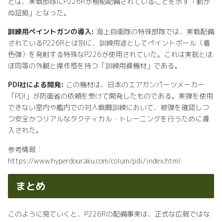
とは、実戦部隊にP226Rが極秘配備されていることを示す「動か
ぬ証拠」となった。
訓練用ペイントガンの導入:
海上自衛隊の特殊部隊では、実戦配備
されているP226Rとは別に、訓練用途としてペイントボール（着
色弾）を発射する特殊なP226が使用されていた。これは実銃とほ
ぼ同等の外観と操作感を持つ「訓練用資機材」である。
PDI社による開発:
この機材は、日本のエアガンパーツメーカー
「PDI」が防衛省の依頼を受けて開発したものである。実弾を使用
できない室内や艦内での対人戦闘訓練において、被弾を確認しつ
つ安全かつリアルなタクティカル・トレーニングを行うために導
入された。
参考情報：
https://www.hyperdouraku.com/colum/pdi/index.html
まとめ
このように見ていくと、P226Rの配備事実は、正式な広報ではな