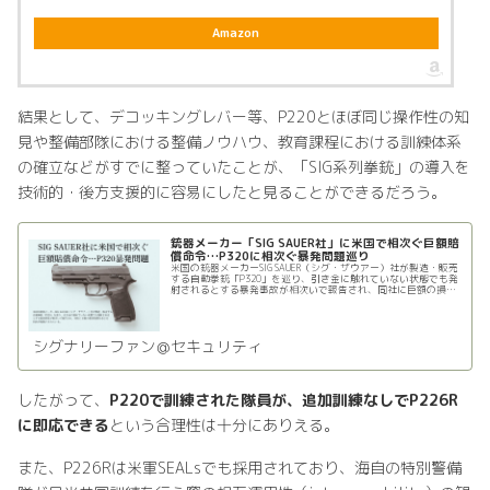
Amazon
結果として、デコッキングレバー等、P220とほぼ同じ操作性の知
見や整備部隊における整備ノウハウ、教育課程における訓練体系
の確立などがすでに整っていたことが、「SIG系列拳銃」の導入を
技術的・後方支援的に容易にしたと見ることができるだろう。
銃器メーカー「SIG SAUER社」に米国で相次ぐ巨額賠
償命令…P320に相次ぐ暴発問題巡り
米国の銃器メーカーSIG SAUER（シグ・ザウアー）社が製造・販売
する自動拳銃「P320」を巡り、引き金に触れていない状態でも発
射されるとする暴発事故が相次いで報告され、同社に巨額の損害
賠償を命じる判決が複数下されている。2024年6月、…
シグナリーファン＠セキュリティ
したがって、
P220で訓練された隊員が、追加訓練なしでP226R
に即応できる
という合理性は十分にありえる。
また、P226Rは米軍SEALsでも採用されており、海自の特別警備