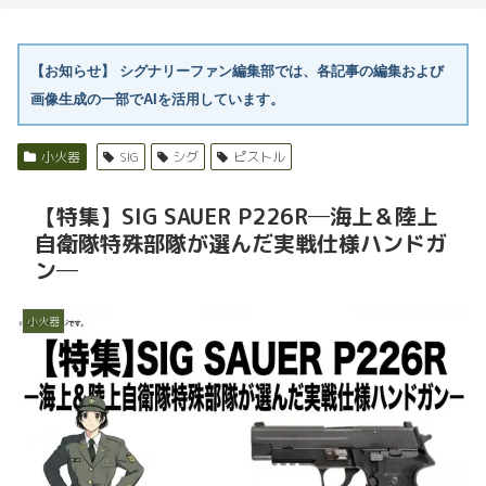
【お知らせ】
シグナリーファン編集部では、各記事の編集および
画像生成の一部でAIを活用しています。
小火器
SIG
シグ
ピストル
【特集】SIG SAUER P226R─海上＆陸上
自衛隊特殊部隊が選んだ実戦仕様ハンドガ
ン─
小火器