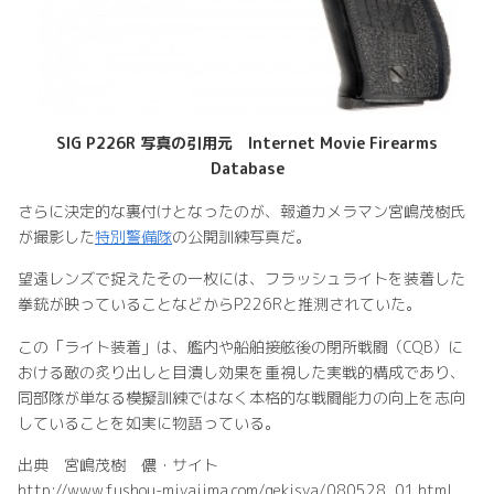
SIG P226R
写真の引用元 Internet Movie Firearms
Database
さらに決定的な裏付けとなったのが、報道カメラマン宮嶋茂樹氏
が撮影した
特別警備隊
の公開訓練写真だ。
望遠レンズで捉えたその一枚には、フラッシュライトを装着した
拳銃が映っていることなどからP226Rと推測されていた。
この「ライト装着」は、艦内や船舶接舷後の閉所戦闘（CQB）に
おける敵の炙り出しと目潰し効果を重視した実戦的構成であり、
同部隊が単なる模擬訓練ではなく本格的な戦闘能力の向上を志向
していることを如実に物語っている。
出典 宮嶋茂樹 儂・サイト
http://www.fushou-miyajima.com/gekisya/080528_01.html