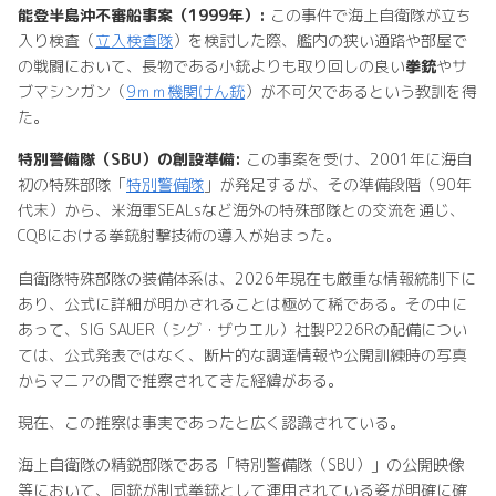
能登半島沖不審船事案（1999年）:
この事件で海上自衛隊が立ち
入り検査（
立入検査隊
）を検討した際、艦内の狭い通路や部屋で
の戦闘において、長物である小銃よりも取り回しの良い
拳銃
やサ
ブマシンガン（
9ｍｍ機関けん銃
）が不可欠であるという教訓を得
た。
特別警備隊（SBU）の創設準備:
この事案を受け、2001年に海自
初の特殊部隊「
特別警備隊
」が発足するが、その準備段階（90年
代末）から、米海軍SEALsなど海外の特殊部隊との交流を通じ、
CQBにおける拳銃射撃技術の導入が始まった。
自衛隊特殊部隊の装備体系は、2026年現在も厳重な情報統制下に
あり、公式に詳細が明かされることは極めて稀である。その中に
あって、SIG SAUER（シグ・ザウエル）社製P226Rの配備につい
ては、公式発表ではなく、断片的な調達情報や公開訓練時の写真
からマニアの間で推察されてきた経緯がある。
現在、この推察は事実であったと広く認識されている。
海上自衛隊の精鋭部隊である「特別警備隊（SBU）」の公開映像
等において、同銃が制式拳銃として運用されている姿が明確に確