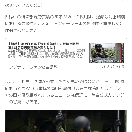
認されているためだ。
世界中の特殊部隊で実績のあるP226Rの採用は、過酷な海上環境
における信頼性と、20mmアンダーレールの拡張性を重視した合
理的選択といえる。
【解説】海上自衛隊『特別警備隊』の装備と戦術──
海上対テロ特殊部隊の実力とは？
海上自衛隊の特別警備隊（Special Boarding Unit＝SBU）は、2001年
に広島・江田島で創設された。SBUは自衛艦隊直轄の部隊であり、
陸・海・空の自衛隊を通じても初の本格的な特殊部隊だ。特別警
備隊は非常に高度な戦力を有して…
2026.06.09
シグナリーファン@自衛隊
また、これも自衛隊が公式に認めたものではないが、陸上自衛隊
においてもP226R拳銃の運用を裏付ける有力な傍証として、マニ
アの間で語り継がれているユニークな傍証に「陸自公式カレンダ
ーの写真」がある。