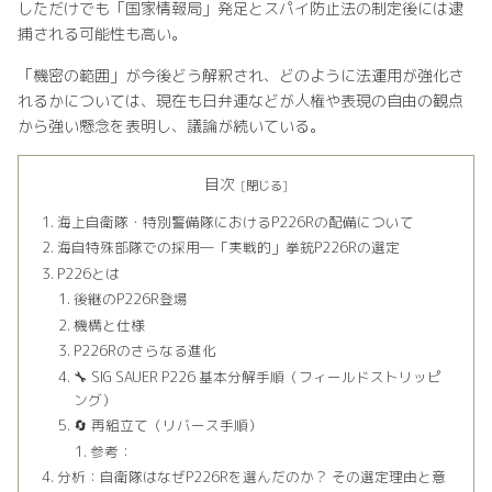
しただけでも「国家情報局」発足とスパイ防止法の制定後には逮
捕される可能性も高い。
「機密の範囲」が今後どう解釈され、どのように法運用が強化さ
れるかについては、現在も日弁連などが人権や表現の自由の観点
から強い懸念を表明し、議論が続いている。
目次
海上自衛隊・特別警備隊におけるP226Rの配備について
海自特殊部隊での採用─「実戦的」拳銃P226Rの選定
P226とは
後継のP226R登場
機構と仕様
P226Rのさらなる進化
🔧 SIG SAUER P226 基本分解手順（フィールドストリッピ
ング）
🔄 再組立て（リバース手順）
参考：
分析：自衛隊はなぜP226Rを選んだのか？ その選定理由と意