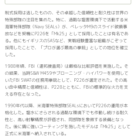
制式採用は逃したものの、その卓越した信頼性と耐久性は世界の
特殊部隊の注目を集めた。特に、過酷な塩害環境下で活動する米
海軍特殊部隊（Navy SEALs）が、ベレッタM9のスライド破損事
故などを契機にP226を「Mk25」として採用したことは有名であ
る。他にもイギリスのSASなど、実戦経験豊富な組織がこぞって
採用したことで、「プロが選ぶ最高の拳銃」としての地位を確立
した。
1988年頃、FBI（連邦捜査局）は厳格な比較評価を実施した。そ
の結果、当時S&W M459やブローニング・ハイパワーを使用して
いたFBI SWATの任務用拳銃として、P226が選定された。その高
い命中精度と信頼性は、P228とともに、FBIの標準的な火力を支
える存在となった。
1990年代以降、米海軍特殊部隊SEALsにおいてP226の運用が本
格化した。塩水にさらされる過酷な環境下でも作動し続ける耐久
性と、高い射撃精度が評価され、同部隊を象徴する装備となっ
た。後に錆に強いコーティングを施したモデルは「Mk25」として
正式に米海軍へ納入されている。