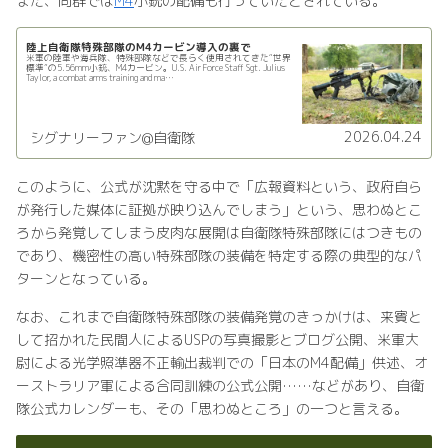
また、同群では
M4
小銃の配備も行っていたとされている。
陸上自衛隊特殊部隊のM4カービン導入の裏で
米軍の陸軍や海兵隊、特殊部隊などで長らく使用されてきた“世界
標準”の5.56mm小銃、M4カービン。U.S. Air Force Staff Sgt. Julius
Taylor, a combat arms training and ma…
2026.04.24
シグナリーファン@自衛隊
このように、公式が沈黙を守る中で「広報資料という、政府自ら
が発行した媒体に証拠が映り込んでしまう」という、思わぬとこ
ろから発覚してしまう皮肉な展開は自衛隊特殊部隊にはつきもの
であり、機密性の高い特殊部隊の装備を特定する際の典型的なパ
ターンとなっている。
なお、これまで自衛隊特殊部隊の装備発覚のきっかけは、来賓と
して招かれた民間人によるUSPの写真撮影とブログ公開、米軍大
尉による光学照準器不正輸出裁判での「日本のM4配備」供述、オ
ーストラリア軍による合同訓練の公式公開……などがあり、自衛
隊公式カレンダーも、その「思わぬところ」の一つと言える。