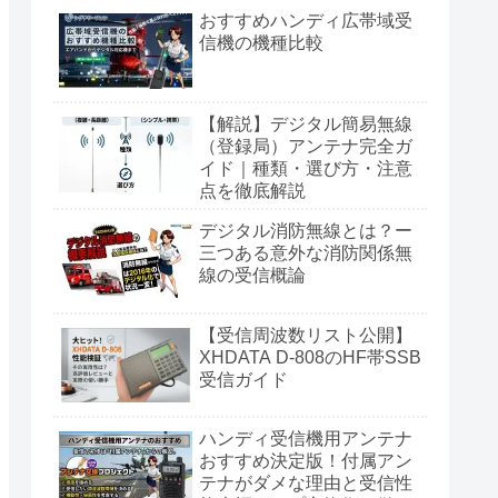
ビル運用を読み解く
おすすめハンディ広帯域受
信機の機種比較
【解説】デジタル簡易無線
（登録局）アンテナ完全ガ
イド｜種類・選び方・注意
点を徹底解説
デジタル消防無線とは？ー
三つある意外な消防関係無
線の受信概論
【受信周波数リスト公開】
XHDATA D-808のHF帯SSB
受信ガイド
ハンディ受信機用アンテナ
おすすめ決定版！付属アン
テナがダメな理由と受信性