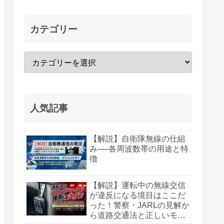
カテゴリー
人気記事
【解説】自衛隊無線の仕組
み──各周波数帯の用途と特
徴
【解説】運転中の無線交信
が違反になる境目はここだ
った！警察・JARLの見解か
ら道路交通法と正しいモー