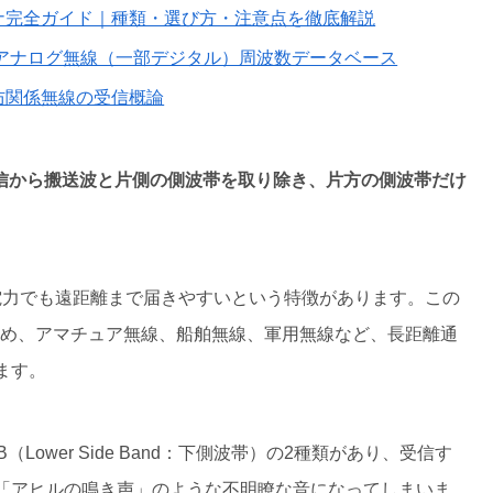
ナ完全ガイド｜種類・選び方・注意点を徹底解説
なアナログ無線（一部デジタル）周波数データベース
防関係無線の受信概論
は、AM通信から搬送波と片側の側波帯を取り除き、片方の側波帯だけ
電力でも遠距離まで届きやすいという特徴があります。この
じめ、アマチュア無線、船舶無線、軍用無線など、長距離通
ます。
LSB（Lower Side Band：下側波帯）の2種類があり、受信す
「アヒルの鳴き声」のような不明瞭な音になってしまいま