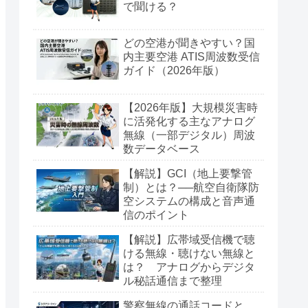
で聞ける？
どの空港が聞きやすい？国
内主要空港 ATIS周波数受信
ガイド（2026年版）
【2026年版】大規模災害時
に活発化する主なアナログ
無線（一部デジタル）周波
数データベース
【解説】GCI（地上要撃管
制）とは？──航空自衛隊防
空システムの構成と音声通
信のポイント
【解説】広帯域受信機で聴
ける無線・聴けない無線と
は？ アナログからデジタ
ル秘話通信まで整理
警察無線の通話コードと