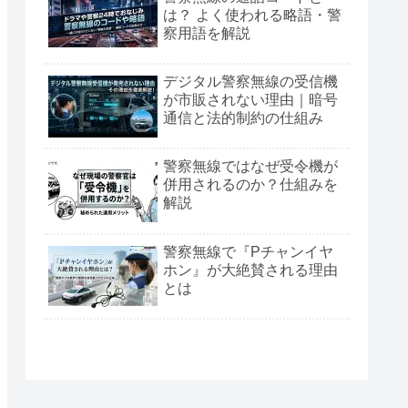
は？ よく使われる略語・警
察用語を解説
デジタル警察無線の受信機
が市販されない理由｜暗号
通信と法的制約の仕組み
警察無線ではなぜ受令機が
併用されるのか？仕組みを
解説
警察無線で『Pチャンイヤ
ホン』が大絶賛される理由
とは