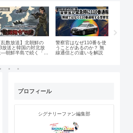
広帯域受信機
おすすめ記
無線用語集
【無線用語集】無線工
学・信号処理編
広帯域受信機選びで初心
アマチ
者がはまりやすい失敗と
級を解
は？購入前に確認すべき
が違う
ポイントはここ！
プロフィール
シグナリーファン編集部