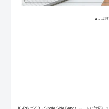
この記事
IC-R6はSSB（Single Side Band）モー