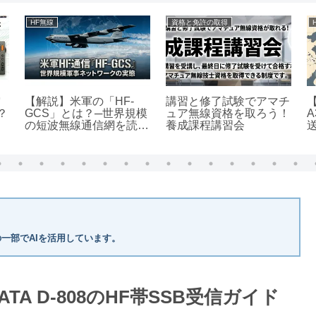
警察無線
HF無線
域
かつてのドラマや映画に
HF帯での諜報戦の実態
登場した警察無線、実は
とは？受信時の注意点な
本物？
ど解説
一部でAIを活用しています。
A D-808のHF帯SSB受信ガイド