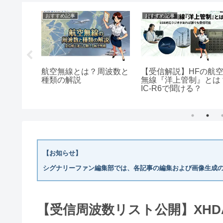
おすすめ記事
無線とエンターテイメント
北海道の落石無線送信所
は飛行船ツェッペリン伯
号やリンドバーグとも交
信した歴史的な無線局
0番を使
おすすめハンディ広帯
か？ 無
受信機の機種比較
を解説
【お知らせ】
シグナリーファン編集部では、各記事の編集および画像生成の
【受信周波数リスト公開】XHDAT