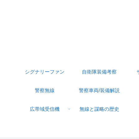
シグナリーファン
自衛隊装備考察
警察無線
警察車両/装備解説
広帯域受信機
無線と謀略の歴史