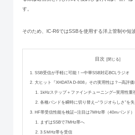
す。
そのため、IC-R6ではSSBを使用する洋上管制や
目次
SSB受信が手軽に可能！─中華SSB対応BCLラジオ
大ヒット『XHDATA D-808』その実用性は？─高
1kHzステップ＋ファインチューニング─実用性
各種バンドを瞬時に切り替え─“ラジオらしさ”を
HF帯受信性能を検証─注目は7MHz帯（40mバンド）
まずはSSBで7MHz帯へ
3.5ＭHz帯を受信