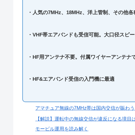
・人気の7MHz、18MHz、洋上管制、その他各
・VHF帯エアバンドも受信可能。大口径スピ
・HF用アンテナ不要。付属ワイヤーアンテナ
・HF&エアバンド受信の入門機に最適
アマチュア無線の7MHz帯は国内交信が賑わ
【解説】運転中の無線交信が違反になる境目は
モービル運用を読み解く