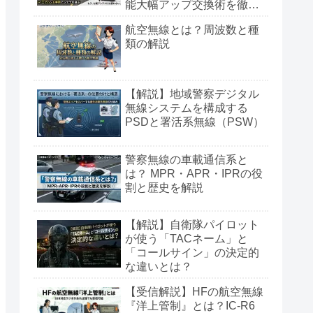
能大幅アップ交換術を徹底
解説
航空無線とは？周波数と種
類の解説
【解説】地域警察デジタル
無線システムを構成する
PSDと署活系無線（PSW）
警察無線の車載通信系と
は？ MPR・APR・IPRの役
割と歴史を解説
【解説】自衛隊パイロット
が使う「TACネーム」と
「コールサイン」の決定的
な違いとは？
【受信解説】HFの航空無線
『洋上管制』とは？IC-R6