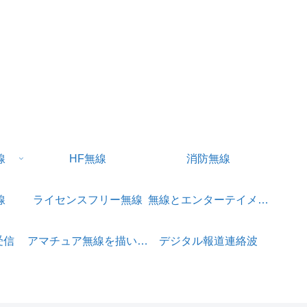
線
HF無線
消防無線
線
ライセンスフリー無線
無線とエンターテイメント
受信
アマチュア無線を描いたアニメ
デジタル報道連絡波