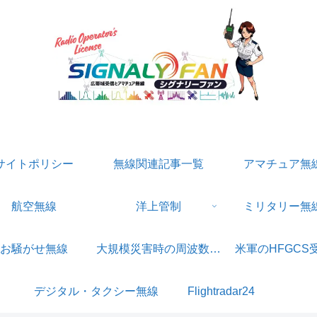
無線受信・自衛隊・警察装備・防災系専門サイト
サイトポリシー
無線関連記事一覧
アマチュア無
航空無線
洋上管制
ミリタリー無
お騒がせ無線
大規模災害時の周波数一覧
米軍のHFGCS
デジタル・タクシー無線
Flightradar24