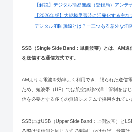
【解説】デジタル簡易無線（登録局）アンテ
【2026年版】大規模災害時に活発化する主
デジタル消防無線とは？ー三つある意外な消
SSB（Single Side Band：単側波帯）と
を送信する通信方式です。
AMよりも電波を効率よく利用でき、限られた送信
ため、短波帯（HF）では航空無線の洋上管制をは
信を必要とする多くの無線システムで採用されてい
SSBにはUSB（Upper Side Band：上側波帯）と
る際は送信側と同じ方式で復調しなければ、音声は