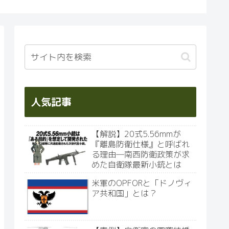
PX』
人気記事
【解説】20式5.56mmが
『離島防衛仕様』と呼ばれ
る理由―南西防衛政策が求
めた自衛隊最新小銃とは
米軍のOPFORと「ドノヴィ
ア共和国」とは？