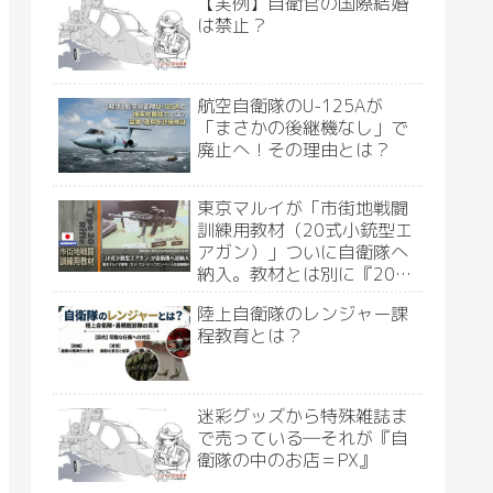
【実例】自衛官の国際結婚
は禁止？
航空自衛隊のU-125Aが
「まさかの後継機なし」で
廃止へ！その理由とは？
東京マルイが「市街地戦闘
訓練用教材（20式小銃型エ
アガン）」ついに自衛隊へ
納入。教材とは別に『20式
ガスブロ』発売決定の告知
陸上自衛隊のレンジャー課
あり（価格あり）
程教育とは？
迷彩グッズから特殊雑誌ま
で売っている―それが『自
衛隊の中のお店＝PX』