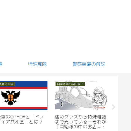
用
特殊部隊
警察装備の解説
自衛隊の職種
世界の軍事
自衛隊員の
陸上自衛隊のレンジャー
米軍のOPFORと「ドノ
迷彩グ
課程教育とは？
ヴィア共和国」とは？
まで売
『自衛