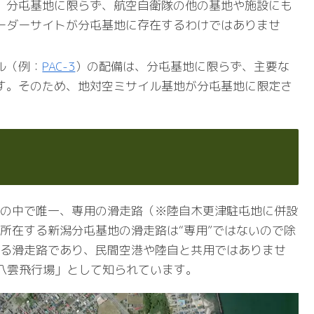
、分屯基地に限らず、航空自衛隊の他の基地や施設にも
ーダーサイトが分屯基地に存在するわけではありませ
ル（例：
PAC-3
）の配備は、分屯基地に限らず、主要な
す。そのため、地対空ミサイル基地が分屯基地に限定さ
の中で唯一、専用の滑走路（※陸自木更津駐屯地に併設
所在する新潟分屯基地の滑走路は“専用”ではないので除
る滑走路であり、民間空港や陸自と共用ではありませ
「八雲飛行場」として知られています。