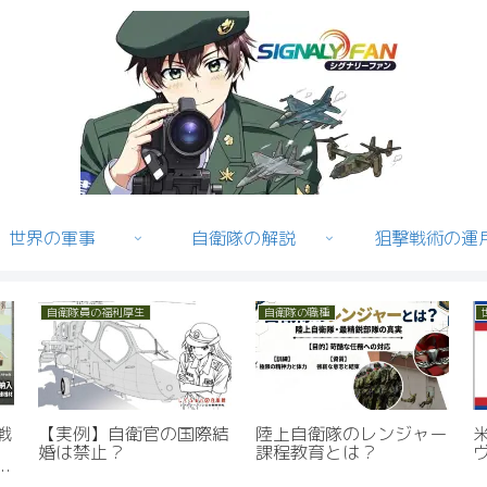
世界の軍事
自衛隊の解説
狙撃戦術の運
その他装備
自衛隊員の福利厚生
が
東京マルイが「市街地戦
【実例】自衛官の国際結
」
闘訓練用教材（20式小
婚は禁止？
銃型エアガン）」ついに