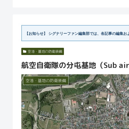
が求めた自衛隊最新小銃
は？
とは
【お知らせ】
シグナリーファン編集部では、各記事の編集およ
空港・基地の防衛装備
航空自衛隊の分屯基地（Sub air
空港・基地の防衛装備