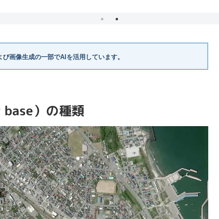
自衛隊へ納入。教材とは
別に『20式ガスブロ』
発売決定の告知あり（価
格あり）
び画像生成の一部でAIを活用しています。
 base）の種類