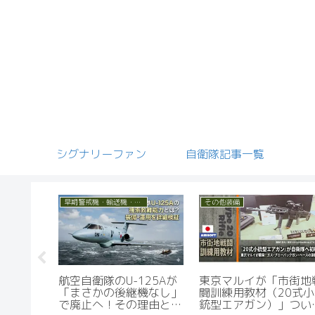
シグナリーファン
自衛隊記事一覧
小火器
早期警戒機・輸送機・救難機
【解説】20式5.56mmが
航空自衛隊のU-125A
特殊雑誌
『離島防衛仕様』と呼ば
「まさかの後継機なし
―それが
れる理由―南西防衛政策
で廃止へ！その理由と
お店＝