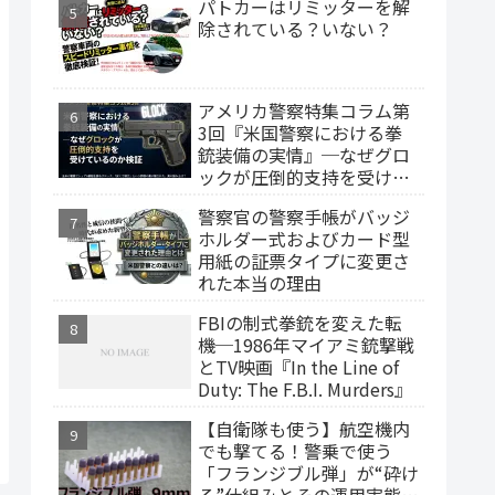
パトカーはリミッターを解
除されている？いない？
アメリカ警察特集コラム第
3回『米国警察における拳
銃装備の実情』─なぜグロ
ックが圧倒的支持を受けて
いるのか検証
警察官の警察手帳がバッジ
ホルダー式およびカード型
用紙の証票タイプに変更さ
れた本当の理由
FBIの制式拳銃を変えた転
機─1986年マイアミ銃撃戦
とTV映画『In the Line of
Duty: The F.B.I. Murders』
【自衛隊も使う】航空機内
でも撃てる！警乗で使う
「フランジブル弾」が“砕け
る”仕組みとその運用実態と