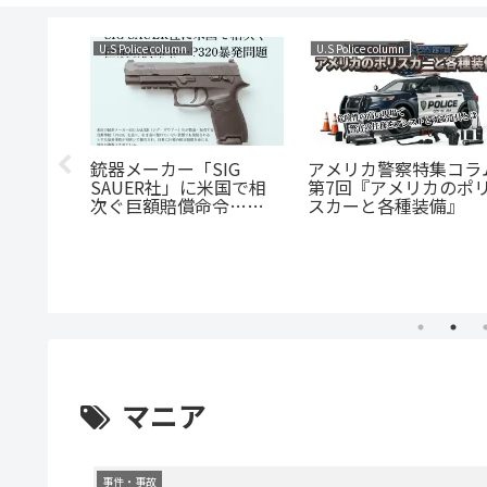
その他考察
U.S Police column
FBI HRT（人質救出部
隊）が警察機関であり
がら「FBI版デルタフ
の覆面パ
日本警察がMP7などの高
ース」と呼ばれる理由
70系クラ
威力PDWを配備しない
は？
理由と、沖縄県警への自
動小銃配備との整合性
マニア
事件・事故