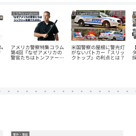
U.S Police column
トイガン事件
な
ォ
アメリカ警察特集コラム
【実弾を発射可能と警察
と
第1回 『アメリカの警官
が告知】リアルギミック
が持つポリスバッジ』
ミニリボルバーはなぜ危
険なのか解説
事件・事故