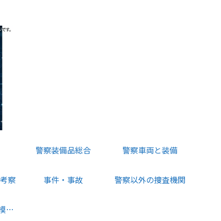
警察装備品総合
警察車両と装備
考察
事件・事故
警察以外の捜査機関
【2025年版】大規模災害時に活発になるサバイバル無線の周波数解説