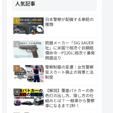
人気記事
日本警察が配備する拳銃の
種類
銃器メーカー「SIG SAUER
社」に米国で相次ぐ巨額賠
償命令…P320に相次ぐ暴発
問題巡り
警察制服の変遷：女性警察
官スカート廃止の背景と法
制度
【解説】覆面パトカーの赤
色灯の出し方、隠し方の仕
組みとは？ 一般車から警察
車になるまで2秒！