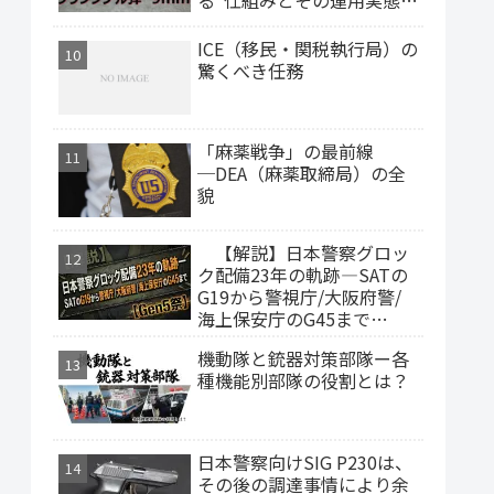
は
ICE（移民・関税執行局）の
驚くべき任務
「麻薬戦争」の最前線
─DEA（麻薬取締局）の全
貌
【解説】日本警察グロッ
ク配備23年の軌跡―SATの
G19から警視庁/大阪府警/
海上保安庁のG45まで
【Gen5祭】
機動隊と銃器対策部隊ー各
種機能別部隊の役割とは？
日本警察向けSIG P230は、
その後の調達事情により余