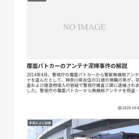
覆面パトカーのアンテナ泥棒事件の解説
2014年4月、警視庁の覆面パトカーから警察無線用アンテ
ナを盗んだとして、神奈川県在住の31歳の無職の男が、
盗および建造物侵入の容疑で警視庁捜査三課に逮捕され
した。警視庁の覆面パトカーから無線用アンテナを窃
YouTuber（？）の男...
2025.10.
車両および装備