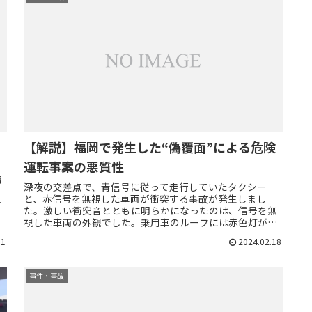
【解説】福岡で発生した“偽覆面”による危険
運転事案の悪質性
窃
深夜の交差点で、青信号に従って走行していたタクシー
ま
と、赤信号を無視した車両が衝突する事故が発生しまし
盗
た。激しい衝突音とともに明らかになったのは、信号を無
視した車両の外観でした。乗用車のルーフには赤色灯が装
備されており、一見すると覆面パトカー...
01
2024.02.18
事件・事故