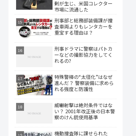
剰が生じ、米国コレクター
市場に流通した
刑事部と総務部装備課が捜
査車両よりもレンタカーを
重宝する理由は？
刑事ドラマに警察はパトカ
ーなどの撮影協力をしてく
れるの?
特殊警棒の“太径化”はなぜ
進んだ？ 警察装備に求めら
れる強度と防護性
威嚇射撃は絶対条件ではな
い？ 2001年改正後の日本警
察のけん銃使用基準
機動捜査隊に課せられた