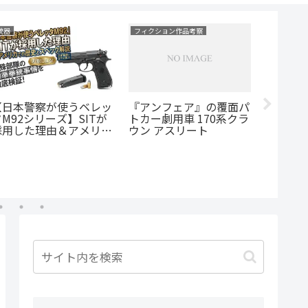
U.S Police column
銃器
警備部
日本警察の配備する
【検証】
米国の偽覆面パトカー事
M3913とは？「レディス
SFGp
件『ブルーライトレイピ
ミス」と「NL」モデル
USPと
スト事件』とは
の違いも解説
の拳銃