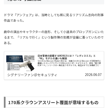
ドラマ『アンフェア』は、当時としても稀に見るリアリズム志向の刑事
作品であった。
劇中の演出やキャラクターの造形、そして小道具のプロップガンにいた
るまで、「リアルで行く」という製作陣の気概が全編に漲っていたので
ある。
日本警察の配備するM3913とは？「レディスミス」と
「NL」モデルの違いも解説
Smith & Wesson Model 3913 は、米国 Smith & Wesson が1990年代に
展開したコンパクトサイズの9mmセミオートピストルで、同社「第三世
代オート」シリーズの一角を担うモデルです。現在はすでに生産終了と
な…
2026.06.07
シグナリーファン＠セキュリティ
170系クラウンアスリート覆面が意味するもの