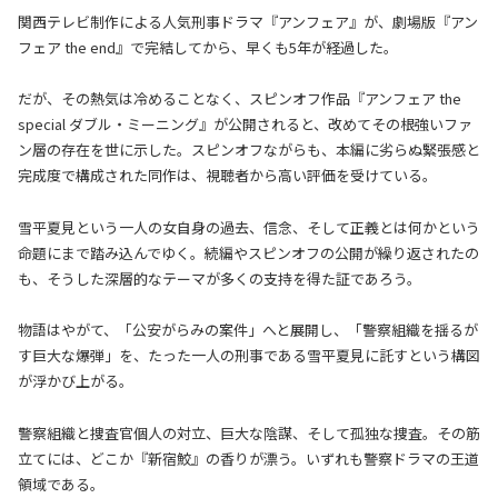
関西テレビ制作による人気刑事ドラマ『アンフェア』が、劇場版『アン
フェア the end』で完結してから、早くも5年が経過した。
だが、その熱気は冷めることなく、スピンオフ作品『アンフェア the
special ダブル・ミーニング』が公開されると、改めてその根強いファ
ン層の存在を世に示した。スピンオフながらも、本編に劣らぬ緊張感と
完成度で構成された同作は、視聴者から高い評価を受けている。
雪平夏見という一人の女自身の過去、信念、そして正義とは何かという
命題にまで踏み込んでゆく。続編やスピンオフの公開が繰り返されたの
も、そうした深層的なテーマが多くの支持を得た証であろう。
物語はやがて、「公安がらみの案件」へと展開し、「警察組織を揺るが
す巨大な爆弾」を、たった一人の刑事である雪平夏見に託すという構図
が浮かび上がる。
警察組織と捜査官個人の対立、巨大な陰謀、そして孤独な捜査。その筋
立てには、どこか『新宿鮫』の香りが漂う。いずれも警察ドラマの王道
領域である。