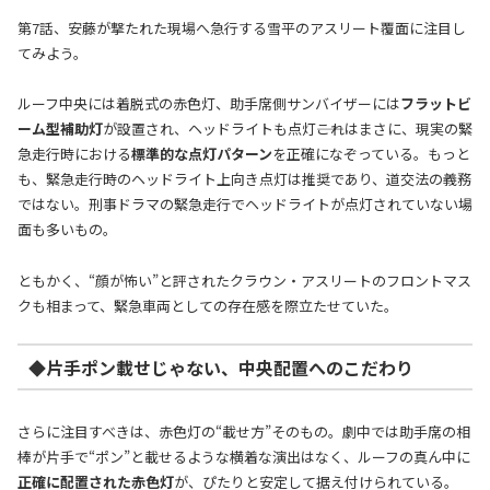
第7話、安藤が撃たれた現場へ急行する雪平のアスリート覆面に注目し
てみよう。
ルーフ中央には着脱式の赤色灯、助手席側サンバイザーには
フラットビ
ーム型補助灯
が設置され、ヘッドライトも点灯――これはまさに、現実の緊
急走行時における
標準的な点灯パターン
を正確になぞっている。もっと
も、緊急走行時のヘッドライト上向き点灯は推奨であり、道交法の義務
ではない。刑事ドラマの緊急走行でヘッドライトが点灯されていない場
面も多いもの。
ともかく、“顔が怖い”と評されたクラウン・アスリートのフロントマス
クも相まって、緊急車両としての存在感を際立たせていた。
◆片手ポン載せじゃない、中央配置へのこだわり
さらに注目すべきは、赤色灯の“載せ方”そのもの。劇中では助手席の相
棒が片手で“ポン”と載せるような横着な演出はなく、ルーフの真ん中に
正確に配置された赤色灯
が、ぴたりと安定して据え付けられている。