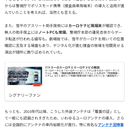
からは警視庁でポリスモード携帯（捜査員専用端末）の導入と活用が進
んでいたことを考えれば、当然とも言える。
また、雪平のアスリート助手席側には
カーロケナビ風端末
が確認でき、
無人の助手席上には
ノートPCも常備
。警視庁本部の蓮見杏奈からデー
タ転送が行われる描写も。劇場版では、雪平がカーロケを用いての位置
確認に言及する場面もあり、デジタル化が進む捜査の現場を垣間見せる
演出が随所に散りばめられていた。
パトカーのカーロケとカーロケナビの解説
カーロケータとは『カーロケーションシステム(またはカーロケータシス
テム)』の略。『無線自動車動態表示システム』とも呼ばれ『地理情報シ
ステム』などと並行して全国の警察本部で導入されている『通信指令シス
テム』のうちの各種支援システムです。通信指…
シグナリーファン
もっとも、2010年代以降、こうした外装アンテナは「覆面の証」とし
て一般にも認識されすぎたため、いわゆるユーロアンテナの導入、さら
には全国的にアンテナの車内秘匿化が進行。特に有名な
アンテナ泥棒事