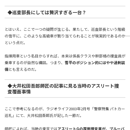
◆巡査部長にしては贅沢すぎる一台？
とはいえ、ここで一つの疑問が生じる。果たして、巡査部長という階級
の雪平に、このような高級車が割り当てられることが現実的であるのか――
という点だ。
指揮用車という名目からすれば、本来は係長クラスや幹部格の捜査員が
乗車するのが自然な構図。つまり、
雪平のポジション的にはやや過剰装
備
とも言えるのだ。
◆大井松田吾郎師匠の記事に見る当時のアスリート捜
査覆面事情
ここで参考になるのが、ラジオライフ2003年2月号「警察特集 パトカー
巡礼」にて、大井松田吾郎氏が記した一節だ。
師匠によれば、当時の東京では
アスリートGの覆面捜査車が、ブルーバ