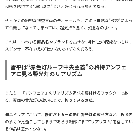
和感を誘発する“演出ミス”とさえ感じられる場面である。
せっかくの細密な捜査車両のディテールも、この不自然な“改変”によっ
て台無しになってしまっては、超気持ち悪く、残念なのよ……。
これは、いわゆる商品名やブランドを出せない制作上の配慮――ないしは、
スポンサー不在ゆえの“仕方ない対応”なのだろう。
雪平は“赤色灯ルーフ中央主義”の矜持――アンフェ
アに見る警光灯のリアリズム
またも、『アンフェア』のリアリズム追求を裏付けるファクターであ
る。覆面の
警光灯の扱いにまで、拘っているのだ
。
刑事ドラマにおいて、
覆面パトカーの赤色警光灯の載せ方
など、視聴者
の多くが見過ごしてしまうであろう細部にまで“リアリズム”を宿してい
る作品は意外と少ない。