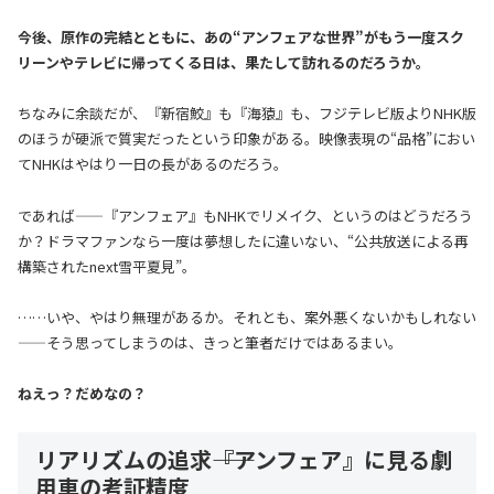
今後、原作の完結とともに、あの“アンフェアな世界”がもう一度スク
リーンやテレビに帰ってくる日は、果たして訪れるのだろうか。
ちなみに余談だが、『新宿鮫』も『海猿』も、フジテレビ版よりNHK版
のほうが硬派で質実だったという印象がある。映像表現の“品格”におい
てNHKはやはり一日の長があるのだろう。
であれば——『アンフェア』もNHKでリメイク、というのはどうだろう
か？ドラマファンなら一度は夢想したに違いない、“公共放送による再
構築されたnext雪平夏見”。
……いや、やはり無理があるか。それとも、案外悪くないかもしれない
——そう思ってしまうのは、きっと筆者だけではあるまい。
ねえっ？だめなの？
リアリズムの追求――『アンフェア』に見る劇
用車の考証精度