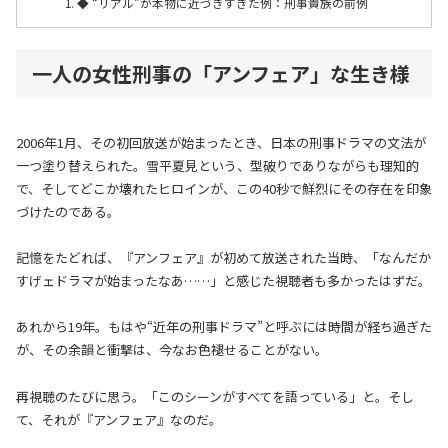
◆ “リアル”が本物に近づきすぎた例：刑事貴族の前例
一人の女性刑事の「アンフェア」な生き様
2006年1月、その初回放送が始まったとき、日本の刑事ドラマの文法が
一つ塗り替えられた。雪平夏見という、型破りでありながらも理知的
で、そしてどこか壊れたヒロインが、この40秒で鮮烈にその存在を印象
づけたのである。
記憶をたどれば、『アンフェア』が初めて放送された当時、「なんだか
すげェドラマが始まったなあ……」と感じた視聴者も多かったはずだ。
あれから19年。もはや“近年の刑事ドラマ”と呼ぶには時間が経ち過ぎた
が、その余韻と衝撃は、今なお色褪せることがない。
再視聴のたびに思う。「このシーンがすべてを語っている」と。そし
て、それが『アンフェア』なのだ。