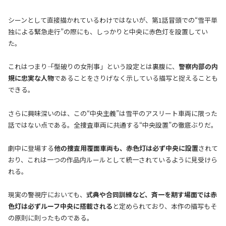
シーンとして直接描かれているわけではないが、第1話冒頭での“雪平単
独による緊急走行”の際にも、しっかりと中央に赤色灯を設置してい
た。
これはつまり――「型破りの女刑事」という設定とは裏腹に、
警察内部の内
規に忠実な人物
であることをさりげなく示している描写と捉えることも
できる。
さらに興味深いのは、この“中央主義”は雪平のアスリート車両に限った
話ではない点である。全捜査車両に共通する“中央設置”の徹底ぶりだ。
劇中に登場する
他の捜査用覆面車両も、赤色灯は必ず中央に設置
されて
おり、これは一つの作品内ルールとして統一されているように見受けら
れる。
現実の警視庁においても、
式典や合同訓練など、斉一を期す場面では赤
色灯は必ずルーフ中央に搭載される
と定められており、本作の描写もそ
の原則に則ったものである。