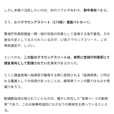
しかし本稿で注目したいのは、別のリアル――すなわち、
劇中車両
である。
そう、あの
クラウンアスリート（170系）覆面パトカー
だ。
警視庁刑事部捜査一課・強行犯係の刑事として登場する雪平夏見。その
彼女の足として与えられているのが、17系クラウンアスリート。この
車両選定が、しぶい。
というのも、
この型のクラウンアスリートは、実際に警視庁刑事部にて
捜査車両として配備されていた
事実があるからだ。
とくに捜査現場へ指揮官が臨場する際に使用される「指揮用車」と呼ば
れる覆面としての採用があったことは、劇用車ファンの間ではもはや常
識であろう。
配備数自体は限られていたものの、確かに存在した“実車ベースの劇用
車”であり、これは映像考証的にもかなりの再現性を誇っているといえ
る。