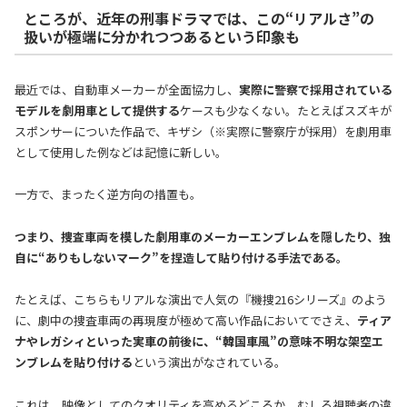
ところが、近年の刑事ドラマでは、この“リアルさ”の
扱いが極端に分かれつつあるという印象も
最近では、自動車メーカーが全面協力し、
実際に警察で採用されている
モデルを劇用車として提供する
ケースも少なくない。たとえばスズキが
スポンサーについた作品で、キザシ（※実際に警察庁が採用）を劇用車
として使用した例などは記憶に新しい。
一方で、まったく逆方向の措置も。
つまり、捜査車両を模した劇用車のメーカーエンブレムを隠したり、独
自に“ありもしないマーク”を捏造して貼り付ける手法である。
たとえば、こちらもリアルな演出で人気の『機捜216シリーズ』のよう
に、劇中の捜査車両の再現度が極めて高い作品においてでさえ、
ティア
ナやレガシィといった実車の前後に、“韓国車風”の意味不明な架空エ
ンブレムを貼り付ける
という演出がなされている。
これは、映像としてのクオリティを高めるどころか、むしろ視聴者の違