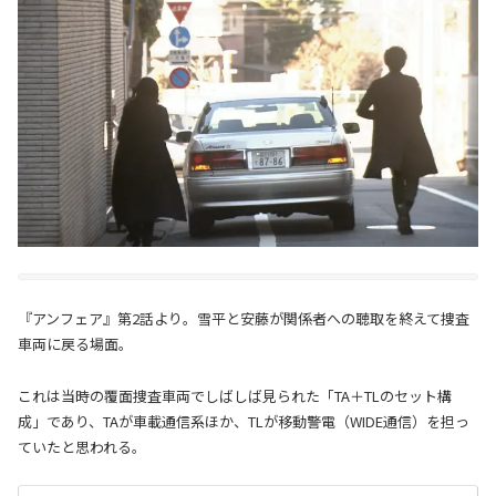
『アンフェア』第2話より。雪平と安藤が関係者への聴取を終えて捜査
車両に戻る場面。
これは当時の覆面捜査車両でしばしば見られた「TA＋TLのセット構
成」であり、TAが車載通信系ほか、TLが移動警電（WIDE通信）を担っ
ていたと思われる。