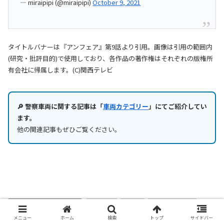
— miraipipi (@miraipipi)
October 9, 2021
タイトルバナーは『アンフェア』第9話より引用。画像は引用の範囲内
(研究・批評目的)で使用しており、各作品の著作権はそれぞれの版権所
有会社に帰属します。(C)関西テレビ
🔎 警察車両に関する記事は「
車両カテゴリー
」にてご紹介してい
ます。
他の関連記事もぜひご覧ください。
フィクション作品考察
ドラマ
映画
覆面パトカー
警察無線
メニュー
ホーム
検索
トップ
サイドバー