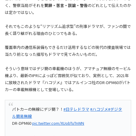
く、警察当局がそれを
賛辞・苦言・説諭・警告
のどれとして伝えたのか
は定かではない。
それでもこのような“リアリズム追求型”の刑事ドラマが、ファンの間で
長く語り継がれる理由のひとつでもある。
覆面車内の通信系装備もできるだけ活用するなどの現代の捜査現場では
当たり前となった描写もドラマで見てみたいものだ。
そういう意味ではデジ簡の車載機のほうが、アマチュア無線のモービル
機より、最新のIPRによっぽど雰囲気が似ており、実例として、2021年
に放映されたドラマ『ハコヅメ』ではアルインコ社のDR-DPM60がパト
カーの車載無線機として登場している。
パトカーの無線にデジ簡？！
#日テレドラマ
#ハコヅメ
#デジタ
ル簡易無線
DR-DPM60
pic.twitter.com/XUobTuTnWN