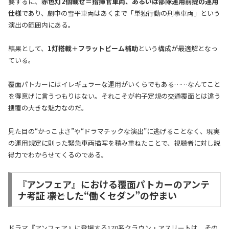
要するに、
赤色灯2個載せ＝指揮官車両、あるいは部隊運用前提の運用
仕様
であり、劇中の雪平車両はあくまで「単独行動の刑事車両」という
演出の範囲内にある。
結果として、
1灯搭載＋フラットビーム補助
という構成が最適解となっ
ている。
覆面パトカーにはイレギュラーな運用がいくらでもある……なんてこと
を得意げに言うつもりはない。それこそが杓子定規の交通覆面とは違う
捜覆の大きな魅力なのだ。
見た目の“かっこよさ”や“ドラマチックな演出”に逃げることなく、現実
の運用規定に則った緊急車両描写を積み重ねたことで、視聴者に対し説
得力でわからせてくるのである。
『アンフェア』における覆面パトカーのアンテ
ナ考証 ――凛とした“働くセダン”の佇まい
ドラマ『アンフェア』に登場する170系クラウン・アスリートは、その