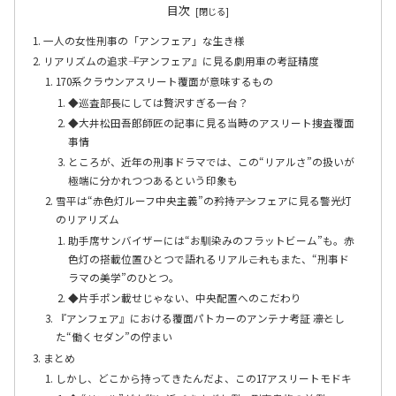
目次
一人の女性刑事の「アンフェア」な生き様
リアリズムの追求――『アンフェア』に見る劇用車の考証精度
170系クラウンアスリート覆面が意味するもの
◆巡査部長にしては贅沢すぎる一台？
◆大井松田吾郎師匠の記事に見る当時のアスリート捜査覆面
事情
ところが、近年の刑事ドラマでは、この“リアルさ”の扱いが
極端に分かれつつあるという印象も
雪平は“赤色灯ルーフ中央主義”の矜持――アンフェアに見る警光灯
のリアリズム
助手席サンバイザーには“お馴染みのフラットビーム”も。赤
色灯の搭載位置ひとつで語れるリアル――これもまた、“刑事ド
ラマの美学”のひとつ。
◆片手ポン載せじゃない、中央配置へのこだわり
『アンフェア』における覆面パトカーのアンテナ考証 ――凛とし
た“働くセダン”の佇まい
まとめ
しかし、どこから持ってきたんだよ、この17アスリートモドキ