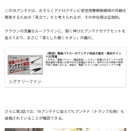
このTAアンテナは、おそらくアナログテレビ受信用――警察無線用の外観を
再現するための「見立て」だと考えられるが、その存在感は圧倒的。
クラウンの流麗なルーフラインに、鋭く伸びたアンテナがアクセントを
加えており、まさに「凛とした働くセダン」の趣だ。
【解説】覆面パトカーのアンテナ偽装の歴史 – 識別ポイン
ト応用編
いわゆる「覆面パトカー（捜査車両）」において装備されるアンテナは移
動体通信の運用に必要不可欠な装備品であるが、保全のための偽装や秘匿
が常に重要と言える。本稿は、覆面パトカーに用いられるアンテナの種類
を解説するとともに、その変遷が示す偽装技術…
シグナリーファン
さらに第2話では、TAアンテナに加えてTLアンテナ（トランク右側）も
装備されていることが確認できる。