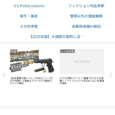
U.S Police column
フィクション作品考察
事件・事故
警察以外の捜査機関
その他考察
自衛隊装備の解説
【2025年版】大規模災害時に活発になるサバイバル無線の周波数解説
公安部
車両および装備
U.S
が逮
公安警察と外事警察とは？
プリウスの覆面パトカーがヤバい
AT
海道
アン
オウ