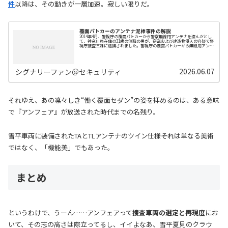
件
以降は、その動きが一層加速。寂しい限りだ。
覆面パトカーのアンテナ泥棒事件の解説
2014年4月、警視庁の覆面パトカーから警察無線用アンテナを盗んだとし
て、神奈川県在住の31歳の無職の男が、窃盗および建造物侵入の容疑で警
視庁捜査三課に逮捕されました。警視庁の覆面パトカーから無線用アンテ
ナを窃盗 YouTuber（？）の男…
2026.06.07
シグナリーファン＠セキュリティ
それゆえ、あの凛々しき“働く覆面セダン”の姿を拝めるのは、ある意味
で『アンフェア』が放送された時代までの名残り。
雪平車両に装備されたTAとTLアンテナのツイン仕様――それは単なる美術
ではなく、「機能美」でもあった。
まとめ
というわけで、うーん……アンフェアって
捜査車両の選定と再現度
にお
いて、その志の高さは際立ってるし、イイよなあ、雪平夏見のクラウ