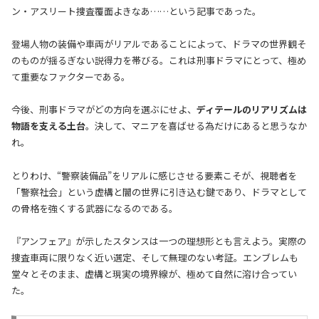
ン・アスリート捜査覆面よきなあ……という記事であった。
登場人物の装備や車両がリアルであることによって、ドラマの世界観そ
のものが揺るぎない説得力を帯びる。これは刑事ドラマにとって、極め
て重要なファクターである。
今後、刑事ドラマがどの方向を選ぶにせよ、
ディテールのリアリズムは
物語を支える土台
。決して、マニアを喜ばせる為だけにあると思うなか
れ。
とりわけ、“警察装備品”をリアルに感じさせる要素こそが、視聴者を
「警察社会」という虚構と闇の世界に引き込む鍵であり、ドラマとして
の骨格を強くする武器になるのである。
『アンフェア』が示したスタンスは一つの理想形とも言えよう。実際の
捜査車両に限りなく近い選定、そして無理のない考証。エンブレムも
堂々とそのまま、虚構と現実の境界線が、極めて自然に溶け合ってい
た。