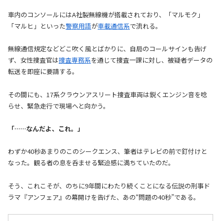
車内のコンソールにはA社製無線機が搭載されており、「マルモク」
「マルヒ」といった
警察用語
が
車載通信系
で流れる。
無線通信規定などどこ吹く風とばかりに、自局のコールサインも告げ
ず、女性捜査官は
捜査専務系
を通じて捜査一課に対し、被疑者データの
転送を即座に要請する。
その間にも、17系クラウンアスリート捜査車両は鋭くエンジン音を唸
らせ、緊急走行で現場へと向かう。
「……なんだよ、これ。」
わずか40秒あまりのこのシークエンス、筆者はテレビの前で釘付けと
なった。観る者の息を呑ませる緊迫感に満ちていたのだ。
そう、これこそが、のちに9年間にわたり続くことになる伝説の刑事ド
ラマ『アンフェア』の幕開けを告げた、あの“問題の40秒”である。