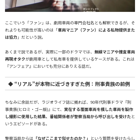
ここでいう「ファン」は、劇用車両の専門会社名とも解釈できるが、そ
れよりも可能性が高いのは「
車両マニア（ファン）による私物提供また
は協力
」だという説。
あくまで説であるが、実際に一部のドラマでは、
無線マニアや捜査車両
再現オタク
が劇用車として私有車を提供しているケースがある。これは
『アンフェア』においても充分にありえる話だ。
◆ “リアル”が本物に近づきすぎた例：刑事貴族の前例
ちなみに余談だが、ラジオライフ誌に拠れば、90年代刑事ドラマ『刑
事貴族(ヒロミ・ゴー版)』にて、
実在する覆面車両を模した車両を製作
し撮影に使用した結果、番組関係者が警察当局から呼び出しを受けた
と
いうエピソードがある。
警察当局からは
「なぜここまで似せたのか？」
という質問を受けたらし