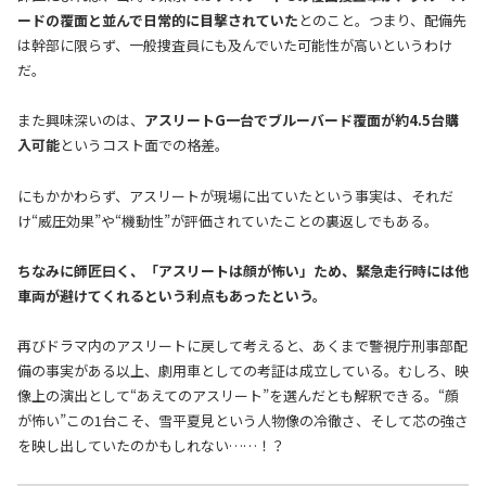
ードの覆面と並んで日常的に目撃されていた
とのこと。つまり、配備先
は幹部に限らず、一般捜査員にも及んでいた可能性が高いというわけ
だ。
また興味深いのは、
アスリートG一台でブルーバード覆面が約4.5台購
入可能
というコスト面での格差。
にもかかわらず、アスリートが現場に出ていたという事実は、それだ
け“威圧効果”や“機動性”が評価されていたことの裏返しでもある。
ちなみに師匠曰く、「アスリートは顔が怖い」ため、緊急走行時には他
車両が避けてくれるという利点もあったという。
再びドラマ内のアスリートに戻して考えると、あくまで警視庁刑事部配
備の事実がある以上、劇用車としての考証は成立している。むしろ、映
像上の演出として“あえてのアスリート”を選んだとも解釈できる。“顔
が怖い”この1台こそ、雪平夏見という人物像の冷徹さ、そして芯の強さ
を映し出していたのかもしれない……！？