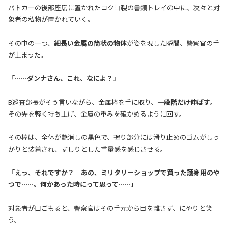
パトカーの後部座席に置かれたコクヨ製の書類トレイの中に、次々と対
象者の私物が置かれていく。
その中の一つ、
細長い金属の筒状の物体
が姿を現した瞬間、警察官の手
が止まった。
「……ダンナさん、これ、なによ？」
B巡査部長がそう言いながら、金属棒を手に取り、
一段階だけ伸ばす
。
その先を軽く持ち上げ、金属の重みを確かめるように回す。
その棒は、全体が艶消しの黒色で、握り部分には滑り止めのゴムがしっ
かりと装着され、ずしりとした重量感を感じさせる。
「えっ、それですか？ あの、ミリタリーショップで買った護身用のや
つで……。何かあった時にって思って……」
対象者が口ごもると、警察官はその手元から目を離さず、にやりと笑
う。