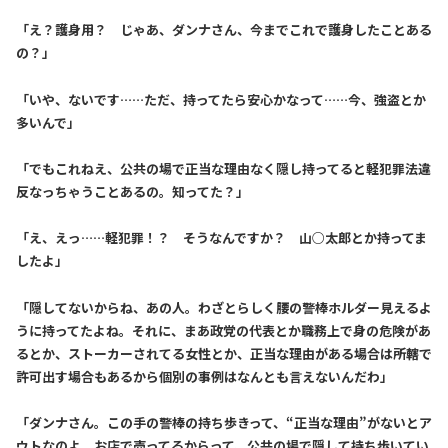
「え？護身用？ じゃあ、ダンナさん、今までこれで護身したことある
の？」
「いや、ないです……ただ、持ってたら安心かなって……今、強盗とか
多いんで」
「でもこれねえ、公共の場で正当な理由なく隠し持ってると軽犯罪法違
反なっちゃうことあるの。知ってた？」
「え、えっ……軽犯罪！？ そうなんですか？ 山○太郎とか持ってま
したよ」
「隠してないからね、あの人。わざとらしく腰の警棒ホルダー見えるよ
うに持ってたよね。それに、まあ政党の代表とか職務上で身の危険があ
るとか、ストーカーされてる女性とか、正当な理由がある場合は所轄で
許可出す場合もあるから個別の事例はなんとも言えないんだわ」
「ダンナさん。この手の警棒の持ち歩きって、“正当な理由”がないとア
ウトなのよ。お店で売ってるからって、公共の場で隠して持ち歩いてい