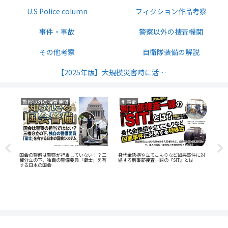
U.S Police column
フィクション作品考察
事件・事故
警察以外の捜査機関
その他考察
自衛隊装備の解説
【2025年版】大規模災害時に活発になるサバイバル無線の周波数解説
U.S Police column
U.S Police column
U.S
に対
世界の覆面パトカー事情！モドキもあるよ
「私人逮捕」か「正義の執行」か─保釈執
AT
行代理人（バウンティハンター）制度の実
アン
態に迫る
オウ