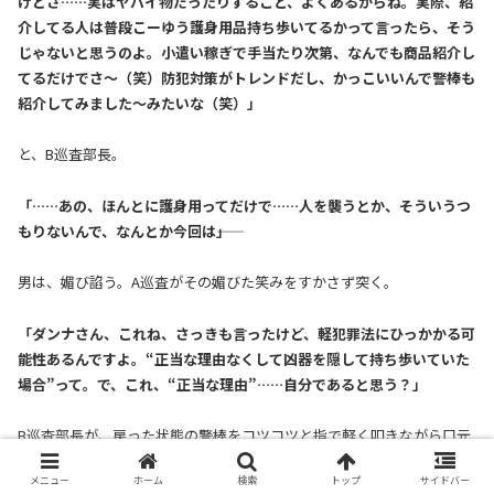
けどさ……実はヤバイ物だったりすること、よくあるからね。実際、紹
介してる人は普段こーゆう護身用品持ち歩いてるかって言ったら、そう
じゃないと思うのよ。小遣い稼ぎで手当たり次第、なんでも商品紹介し
てるだけでさ〜（笑）防犯対策がトレンドだし、かっこいいんで警棒も
紹介してみました〜みたいな（笑）」
と、B巡査部長。
「……あの、ほんとに護身用ってだけで……人を襲うとか、そういうつ
もりないんで、なんとか今回は――」
男は、媚び諂う。A巡査がその媚びた笑みをすかさず突く。
「ダンナさん、これね、さっきも言ったけど、軽犯罪法にひっかかる可
能性あるんですよ。“正当な理由なくして凶器を隠して持ち歩いていた
場合”って。で、これ、“正当な理由”……自分であると思う？」
B巡査部長が、戻った状態の警棒をコツコツと指で軽く叩きながら口元
だけで笑う。
メニュー
ホーム
検索
トップ
サイドバー