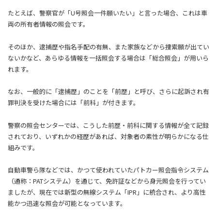
たとえば、警察官が「U号照会一件願いたい」と言った場合、これは車
両の所有者情報の照会です。
そのほか、逮捕歴や指名手配の有無、また家族などから捜索願が出てい
ないかなど、あらゆる情報を一括照会する場合は「総合照会」が用いら
れます。
なお、一般的に「逮捕歴」のことを「前歴」と呼び、さらに起訴され有
罪判決を受けた場合には「前科」が付きます。
警察の照会センターでは、こうした前歴・前科に関する情報が全て記録
されており、いずれかの経歴があれば、対象者の素性が明らかになる仕
組みです。
自動車警ら隊などでは、かつて使われていたパトカー照会指令システム
（通称：PATシステム）を通じて、免許証などから身元照会を行ってい
ましたが、現在では新型の無線システム「IPR」に統合され、より高性
能かつ迅速な照会が可能となっています。