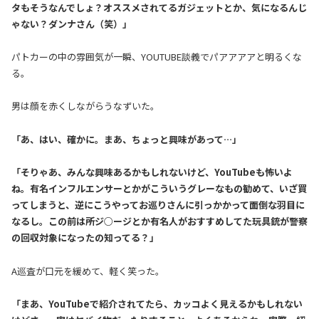
タもそうなんでしょ？オススメされてるガジェットとか、気になるんじ
ゃない？ダンナさん（笑）」
パトカーの中の雰囲気が一瞬、YOUTUBE談義でパアアアアと明るくな
る。
男は顔を赤くしながらうなずいた。
「あ、はい、確かに。まあ、ちょっと興味があって…」
「そりゃあ、みんな興味あるかもしれないけど、YouTubeも怖いよ
ね。有名インフルエンサーとかがこういうグレーなもの勧めて、いざ買
ってしまうと、逆にこうやってお巡りさんに引っかかって面倒な羽目に
なるし。この前は所ジ○ージとか有名人がおすすめしてた玩具銃が警察
の回収対象になったの知ってる？」
A巡査が口元を緩めて、軽く笑った。
「まあ、YouTubeで紹介されてたら、カッコよく見えるかもしれない