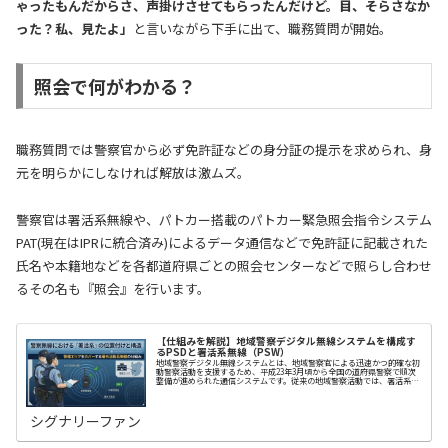
ゃったもんだからさ、声掛けさせてもらったんだけど。目、そらさなか
った？私、見たよ」
と言いながら下手に出て、職務質問が開始。
照会で何がわかる？
職務質問では警察官から必ず免許証などの身分証の提示を求められ、身
元を明らかにしなければ解放は激ムズ。
警察官は署活系無線や、パトカー搭載のパトカー緊急照会指令システム
PAT(現在はIPRに統合済み)によるデータ通信などで免許証に記載された
氏名や本籍地などを各都道府県ごとの照会センターなどで照らし合わせ
るその名も『照会』を行います。
【仕組みを解説】地域警察デジタル無線システムを構成す
るPSDと署活系無線（PSW）
地域警察デジタル無線システムとは、地域警察官による迅速かつ的確な初
動警察活動を支援するため、平成23年3月頃から全国の道府県警察で順次
整備が進められた通信システムです。従来の地域警察活動では、署活系無
線機（SW）による音声通信のみの運用が中…
シグナリーファン