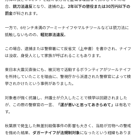
合、
銃刀法違反
となり、逮捕の上、
2年以下の懲役または30万円以下の
罰金
が科されます。
一方で、6センチ未満のアーミーナイフやマルチツールなどは銃刀法に
抵触しないものの、
軽犯罪法違反
。
この場合、逮捕または警察署にて反省文（上申書）を書かされ、ナイフ
は没収、身受人として家族が呼ばれることもあります。
東日本大震災直後にも、被災地で活動するボランティアがツールナイフ
を所持していたことを理由に、警視庁から派遣された警察官によって検
挙されかけたという事例がありました。
対象者が強く抗議し、弁護士が介入したことで検挙は回避されました
が、この際の警察官の一言、
「運が悪いと思ってあきらめて」
は有名で
す。
秋葉原で発生した無差別殺傷事件の影響も大きく、当局が刃物への警戒
を強めた結果、
ダガーナイフが法規制対象
になったという経緯もありま