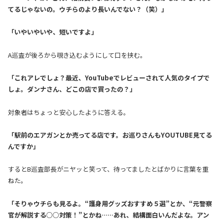
てるじゃないの。ウチらのより長いんでない？（笑）」
「いやいやいや、短いですよ」
A巡査が後ろから覗き込むようにして口を挟む。
「これアレでしょ？最近、YouTubeでレビューされて人気のタイプで
しょ。ダンナさん、どこの店で買ったの？」
対象者はちょっと安心したように答える。
「駅前のエアガンとか売ってる店です。お巡りさんもYOUTUBE見てる
んですか」
するとB巡査部長がニヤッと笑って、待ってましたとばかりに言葉を重
ねた。
「そりゃウチらも見るよ。“護身用グッズおすすめ５選”とか、“元警察
官が解説する○○対策！”とかね……あれ、結構面白いんだよな。アン