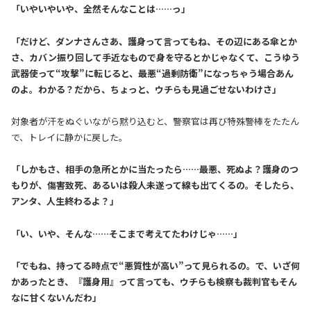
「いやいやいや、全然そんなことは……っ」
「だけど、ダンナさんさあ、護身って言ってもね、その辺にある傘とか
さ、カバン振り回して手近なもので身を守るとかじゃなくて、こうゆう
武器使って“攻撃”に転じると、最悪“過剰防衛”になっちゃう場合あん
のよ。わかる？だから、ちょっと、ウチらも見過ごせないわけさ」
対象者が汗をぬぐいながら黙り込むと、警察官は再び特殊警棒をたたん
で、トレイに静かに戻した。
「しかもさ、相手の急所とかに当たったら……最悪、死ぬよ？護身のつ
もりが、傷害致死、あるいは殺人未遂って線も出てくるの。そしたら、
アンタ、人生終わるよ？」
「い、いや、そんな……そこまで考えてたわけじゃ……」
「でもね、持ってる時点で“悪質性が高い”って見られるの。で、いざ何
かあったとき、『護身用』って言っても、ウチらも検察も裁判官もそん
なに甘くないんだわ」