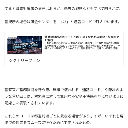
すると職質対象者の身元はおろか、過去の犯歴などもすべて明らかに。
警視庁の場合は照会センターを「123」と通話コードで呼んでいます。
警察無線の通話コードとは？ よく使われる略語・警察用語
を解説
一般には知られていない“警察の言葉”─通話コードと専門用語の世界警察
官が無線機で交信しているその内容は、独特の言い回しや略語が多く、一
般の人には理解しにくいものです。警察無線では、迅速かつ正確な情報伝
達を目的として、あらかじめ定められた通話…
シグナリーファン
警察官が職務質問を行う際、無線で使われる「通話コード」や隠語のよ
うな言い回しは、対象者に対して無用な不安や不快感を与えないように
配慮した表現とされています。
これらのコードは都道府県ごとに異なる場合がありますが、いずれも現
場での対応をスムーズに行うために工夫されたもの。