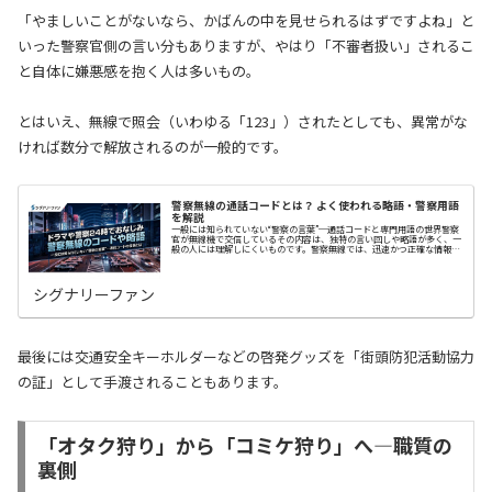
「やましいことがないなら、かばんの中を見せられるはずですよね」と
いった警察官側の言い分もありますが、やはり「不審者扱い」されるこ
と自体に嫌悪感を抱く人は多いもの。
とはいえ、無線で照会（いわゆる「123」）されたとしても、異常がな
ければ数分で解放されるのが一般的です。
警察無線の通話コードとは？ よく使われる略語・警察用語
を解説
一般には知られていない“警察の言葉”─通話コードと専門用語の世界警察
官が無線機で交信しているその内容は、独特の言い回しや略語が多く、一
般の人には理解しにくいものです。警察無線では、迅速かつ正確な情報伝
達を目的として、あらかじめ定められた通話…
シグナリーファン
最後には交通安全キーホルダーなどの啓発グッズを「街頭防犯活動協力
の証」として手渡されることもあります。
「オタク狩り」から「コミケ狩り」へ—職質の
裏側