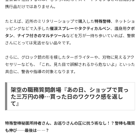
携行品だけではありません。
たとえば、近所のミリタリーショップで購入した
特殊警棒
、ネットショ
ッピングなどで入手した
催涙スプレー
や
タクティカルペン
、護身用
クボ
タン
、
ナイフ付きのマルチツール
などを万が一持ち歩いていれば、警察
さんにとっては見逃せない品々です。
さらに、グロック銃の形を模したターボライターや、刃物に見えるアク
セサリーなども、「これ、見た目で誤解されるから危ないよ」といった
具合に、警告や指導の対象となります。
架空の職務質問劇場『あの日、ショップで買っ
た三万円の棒…買った日のワクワク感を返し
て』
特殊警棒秘匿所持者さん、お巡りさんの圧に抗う術なし！？警棒も職質
も伸び……最後は… …？