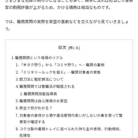
さまざまな犯罪が明らかになることも多く、検挙に至れば担当した警察
官の勤務評価が上がるため、かける情熱は相当なものです。
では、職務質問の実際を架空の喜劇などを交えながら見ていきましょ
う。
目次
職務質問という現場のリアル
「オタク狩り」から「コミケ狩り」へ—職質の裏側
「ミリタリールックを狙え」—職質対象者の実態
銃刀法と軽犯罪法について
職務質問では警職法が暗唱される
職務質問技能指導員
職務質問は自ら隊員のお家芸
照会で何がわかる？
対象者の身体から酒や違法薬物の臭いがしないか鼻を使って警
察官が確認する
コクヨ製の書類トレイに並べられた持ち主の思想、行動傾向、
危険性