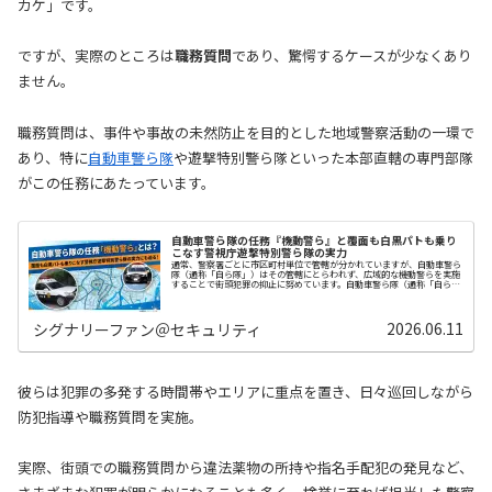
カケ」です。
ですが、実際のところは
職務質問
であり、驚愕するケースが少なくあり
ません。
職務質問は、事件や事故の未然防止を目的とした地域警察活動の一環で
あり、特に
自動車警ら隊
や遊撃特別警ら隊といった本部直轄の専門部隊
がこの任務にあたっています。
自動車警ら隊の任務『機動警ら』と覆面も白黒パトも乗り
こなす警視庁遊撃特別警ら隊の実力
通常、警察署ごとに市区町村単位で管轄が分かれていますが、自動車警ら
隊（通称「自ら隊」）はその管轄にとらわれず、広域的な機動警らを実施
することで街頭犯罪の抑止に努めています。自動車警ら隊（通称「自ら
隊」）自ら隊は、警察本部地域部に属する本部直…
2026.06.11
シグナリーファン＠セキュリティ
彼らは犯罪の多発する時間帯やエリアに重点を置き、日々巡回しながら
防犯指導や職務質問を実施。
実際、街頭での職務質問から違法薬物の所持や指名手配犯の発見など、