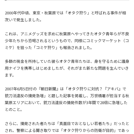
2000年代中頃、東京・秋葉原では「オタク狩り」と呼ばれる事件が相
次いで発生しました。
これは、アニメグッズを求めに秋葉原へやってきたオタク青年らが不良
少年たちから恐喝されるというもので、同様にコミックマーケット（コ
ミケ）を狙った「コミケ狩り」も報告されました。
多額の現金を所持していた彼らオタク青年たちは、身を守るために護身
用ナイフを携帯しはじめましたが、それがまた新たな問題を生んでいき
ます。
2007年6月5日付の『朝日新聞』は「オタク狩りに対抗？『アキバ』で
銃刀法違反の摘発急増」と題した記事を掲載し、万世橋署が担当する秋
葉原エリアにおいて、銃刀法違反の摘発件数が3年間で28倍に急増した
とのこと。
さらに、摘発された者たちは「真面目でおとなしい若者たち」だったと
され、警察による聞き取りでは「オタク狩りからの防衛が目的」であっ