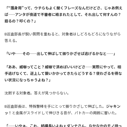
「“護身用”って、ウチらもよく聞くフレーズなんだけどさ、
じゃあ例え
ば……アンタが夜道で不審者に絡まれたとして、それ出して何すんの？
殴るの？叩くの？」
B巡査部長が鋭い質問を重ねると、対象者はしどろもどろになりながら
答える。
「いや……その……出して伸ばして振りかざせば逃げるかなと……」
「ああ、威嚇ってこと？威嚇で済めばいいけどさ……実際にやって、相
手逃げなくて、逆上して襲いかかってきたらどうする？使わざるを得な
い状況になっちゃうよね？」
沈黙する対象者。答えが見つからない。
B巡査部長は、特殊警棒を手にとって振りかざして伸ばした。
ジャキン
ッ！
と金属がスライドして伸びきる音が、パトカーの周囲に響いた。
「……いやぁ、これ、結構長いよねぇダンナさん。なかなかのモノ持っ