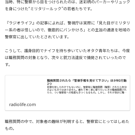
当時、特に警察から目をつけられたのは、迷彩柄のパーカーやリュック
を身につけた“ミリタリールック”の若者たちです。
『ラジオライフ』の記事によれば、警視庁は実際に「見た目がミリタリ
ー系の者は怪しいので、徹底的にバンかけろ」との主旨の通達を地域の
警察官に出していたとされています。
こうして、護身目的でナイフを持ち歩いていたオタク青年たちは、今度
は職務質問の対象となり、次々と銃刀法違反で摘発されていったので
す。
職務質問されたら「警察手帳を見せて下さい」ほかNG行動
2つ
犯罪を犯したわけでもないのに、警察官に職務質問（職質）されたら気分
のよいものではありません。疲れて早く家に帰りたいときの職務質問され
たら、つい警察官への態度もきつくなるもの。しかし、それが余計に職務
質問で時間をとられることにつながります。警…
radiolife.com
職務質問の中で、対象者の趣味が判明すると、警察官にとってはしめた
もの。