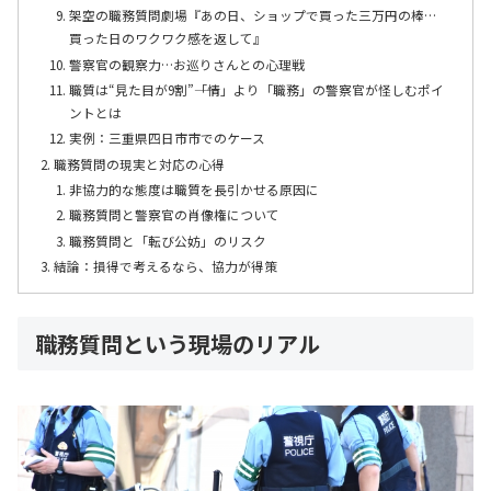
架空の職務質問劇場『あの日、ショップで買った三万円の棒…
買った日のワクワク感を返して』
警察官の観察力…お巡りさんとの心理戦
職質は“見た目が9割”――「情」より「職務」の警察官が怪しむポイ
ントとは
実例：三重県四日市市でのケース
職務質問の現実と対応の心得
非協力的な態度は職質を長引かせる原因に
職務質問と警察官の肖像権について
職務質問と「転び公妨」のリスク
結論：損得で考えるなら、協力が得策
職務質問という現場のリアル