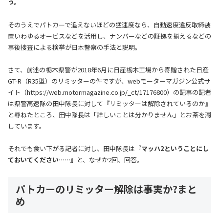
う。
そのうえでパトカーで追えないほどの猛速度なら、自動速度違反取締装
置いわゆるオービスなどを活用し、ナンバーなどの証拠を揃えるなどの
事後捜査による検挙が日本警察の手法と説明。
さて、前述の栃木県警が2018年6月に日産栃木工場から寄贈された日産
GT-R（R35型）のリミッターの件ですが、webモーターマガジン公式サ
イト（https://web.motormagazine.co.jp/_ct/17176800）の記事の記者
は県警高速隊の田中隊長に対して『リミッターは解除されているのか』
と尋ねたところ、田中隊長は「詳しいことは分かりません」とお茶を濁
しています。
それでも食い下がる記者に対し、田中隊長は
『マッハ2ということにし
ておいてください……』
と、なぜか2回、回答。
パトカーのリミッター解除は事実か?まと
め