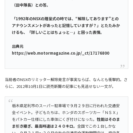
（田中隊長）との答。
「1992年のNSXの贈呈式の時では、“解除してあります”との
アナウンスメントがあったと記憶していますが？」とたたみか
けるも、「詳しいことはちょっと…」と困った表情。
出典元
https://web.motormagazine.co.jp/_ct/17176800
当局者のNSXのリミッター解除発言が事実ならば、なんとも衝撃的。さ
らに、2012年10月1日に読売新聞の記事にも見逃せない一文が。
栃木県足利市のスーパー駐車場で９月２９日に行われた交通安
全イベント。子どもたちは、ホンダのスポーツカー「ＮＳＸ」
をパトカー仕様にした車体にくぎ付けになった。
性能はそのま
ま引き継ぎ、最高時速は２４０キロ。
全国でこの１台しかな
い。９月２１日～３０日の秋の交通安全運動期間中は、県内各