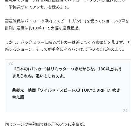
一瞬怖気づいてアクセルを緩めます。
高速隊員はパトカーの車内でスピードガン(！)を使ってショーンの車を
計測。速度は約190キロと大幅な速度超過。
しかし、バックミラーに映るパトカーは追ってくる素振りを見せず、困
惑するショーン。そして助手席に座るハンは以下のように答えます。
『日本の(パトカー)はリミッターつきだからな。180以上は捕
まえられね。追いもしねぇよ』
典拠元 映画『ワイルド・スピードX3 TOKYO DRIFT』吹き
替え版
同じシーンの字幕版では以下のように字幕が。