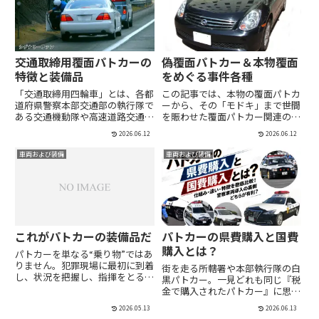
交通取締用覆面パトカーの
偽覆面パトカー＆本物覆面
特徴と装備品
をめぐる事件各種
「交通取締用四輪車」とは、各都
この記事では、本物の覆面パトカ
道府県警察本部交通部の執行隊で
ーから、その「モドキ」まで――世間
ある交通機動隊や高速道路交通警
を賑わせた覆面パトカー関連の事
察隊、所轄署の交通課が主に交通
件の数々をご紹介します。捜査車
2026.06.12
2026.06.12
取締りに使用するパトカーの総称
両による威嚇行為や、交通取り締
であり、警察庁が定めた仕様に基
まりに見せかけた不審な挙動、さ
車両および装備
車両および装備
づいている。やはり、その特徴は
らには一般車両を装った“モド
軽自動車からコンパクトカー、
キ”による騒動まで、覆面パト...
ミ...
これがパトカーの装備品だ
パトカーの県費購入と国費
購入とは？
パトカーを単なる“乗り物”ではあ
りません。犯罪現場に最初に到着
街を走る所轄署や本部執行隊の白
し、状況を把握し、指揮をとる、
黒パトカー。一見どれも同じ『税
その瞬間、パトカーは現場対応の
金で購入されたパトカー』に思い
中枢機能を果たす移動拠点となり
がちです。しかし、実はパトカー
ます。ボディに取り付けられた警
2026.05.13
2026.06.13
には大まかに分けて、国（警察