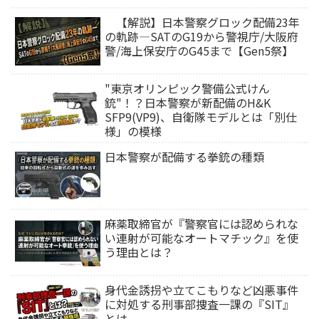
【解説】日本警察グロック配備23年
の軌跡―SATのG19から警視庁/大阪府
警/海上保安庁のG45まで【Gen5祭】
"東京オリンピック警備公式けん
銃"！？日本警察が新配備のH&K
SFP9(VP9)、自衛隊モデルとは「別仕
様」の模様
日本警察が配備する拳銃の種類
麻薬取締官が『警察官には認められな
い連射が可能なオートマチック』を使
う理由とは？
身代金誘拐や立てこもりなど凶悪事件
に対処する刑事部捜査一課の『SIT』
とは