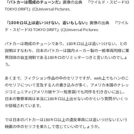
『パトカーは既成のチューンだ』
画像の出典 『ワイルド・スピードX3
TOKYO DRIFT』(C)Universal Pictures.
『180キロ以上は追いつけない。追いもしない』
画像の出典 『ワイル
ド・スピードX3 TOKYO DRIFT』(C)Universal Pictures.
パトカーは既成のチューンであり、180キロ以上は追いつけない、との
説明はすなわち、日本のパトカーは国内メーカー製の一般車両同様に業
界団体の自主規制である180キロのリミッターつきと言いたいのでしょ
う。
あくまで、フィクション作品の中のセリフですが、web上でもハンのこ
のセリフについて言及する人の書き込みが多く、アメリカ本国のナレッ
ジコミュニティ(アメリカ版ヤフー知恵袋)でも同作を引き合いに出し、
日本の警察車両は本当に180キロ以上出せないのかという質問がいくつ
か投稿されています。
では日本のパトカーは180キロ以上の違反車両には追いつけないという
映画の中のセリフを果たして信じていいのでしょうか。