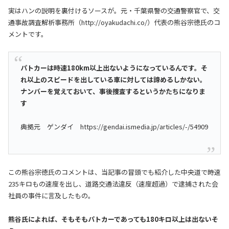
実はハンの説明を裏付けるソースが。元・千葉県警の交通警察官で、交
通事故調査解析事務所（http://oyakudachi.co/）代表の熊谷宗徳氏のコ
メントです。
パトカーは時速180km以上出ないようになっているんです。そ
れ以上のスピードを出している車に対しては諦めるしかない。
ナンバーを覚えておいて、事後捜査するというかたちになりま
す
典拠元 ゲンダイ https://gendai.ismedia.jp/articles/-/54909
この熊谷宗徳氏のコメントは、当記事の冒頭でも紹介した中央道で時速
235キロもの速度を出し、道路交通法違反（速度超過）で逮捕された会
社員の事件に言及したもの。
熊谷氏によれば、そもそもパトカーであっても180キロ以上は出ないそ