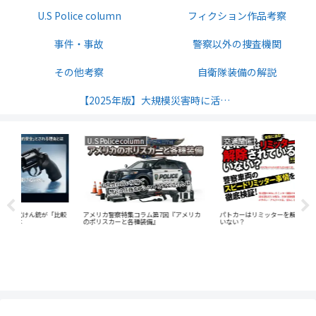
U.S Police column
フィクション作品考察
事件・事故
警察以外の捜査機関
その他考察
自衛隊装備の解説
【2025年版】大規模災害時に活発になるサバイバル無線の周波数解説
交通関係
車両および装備
U.S
リカ
パトカーはリミッターを解除されている？
パトカーのメーカー別配備状況
いない？
「法
銃撃
事件