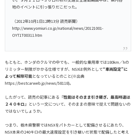
地のイベントに引っ張りだこだった。
（2012年10月1日12時13分 読売新聞）
http://www.yomiuri.co.jp/national/news/20121001-
OYT1T00311.htm
もともと、ホンダのクルマの中でも、一般的な乗用車では180km／hの
リミッター制限がかかる仕様ですが、NSXは例外として
“車両設定”に
よって解除可能
となっているとのこと(※出典
https://bestcarweb.jp/news/58118)。
したがって、読売の記事にある『
性能はそのまま引き継ぎ、最高時速は
２４０キロ
』という一文について、そのままの意味で捉えて問題ないの
ではないでしょうか。
つまり、栃木県警察ではNSXをパトカーとして配備させるにあたり、
NSX本来の240キロの最大速度設定を引き継いだ状態で配備したと考え