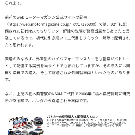
られます。
前述のwebモーターマガジン公式サイトの記事
（https://web.motormagazine.co.jp/_ct/17176800）では、92年に配
備された初代NSXでもリミッター解除の説明が警察当局からあったと言
及しているので、初代に引き続いて二代目もリミッター解除で配備され
たと思われます。
国産のみならず、外国製のハイパフォーマンスカーをも警察がパトカー
として配備する実例を当サイトでも紹介していますが、その導入には国
費や県費での購入、そして寄贈された外国製車両といったものがありま
す。
なお、上記の栃木県警察のNSXは二代目で2000年に栃木県芳賀町に研究
所がある縁で、ホンダから寄贈された車両です。
パトカーの県費購入と国費購入とは？
街を走る所轄署や本部執行隊の白黒パトカー。一見どれも同じ『税金で購
入されたパトカー』に思いがちです。しかし、実はパトカーには大まかに
分けて、国（警察庁）が一括購入して各都道府県警に配分する"国費"、
それに各都道府県が独自の予算を使ってそれぞ…