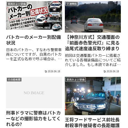
光灯やサイレンアンプ、ダッシュ
庁）が一括購入して各都道府県警
車両および装備
交通関係
ボード脇の無線機、後席に装備...
に配分する"国費"、それに各都道
府県が独自の予算を使ってそれ
ぞ...
パトカーのメーカー別配備
【神奈川方式】交通覆面の
状況
『前面赤色警光灯』に見る
追尾式速度違反取り締まり
日本のパトカー、すなわち警察車
両についてですが、白黒のパトカ
前回は交通覆面パトカーに搭載さ
ーを正式な名称で呼ぶ場合は、
れている各種装備品についてご紹
「警ら用無線自動車」や「交通取
介しました。もし未読であれば、
締用四輪車」といったやや堅い名
そちらもあわせてご覧いただけれ
称になります。また、覆面パトカ
2026.06.18
2026.06.18
ばと思います。交通覆面パトカー
ーの場合も、「交通取締用四輪車
には、反転式警光灯やサイレンア
その他考察
車両および装備
（反転警光灯）」や「機動捜査用
ンプ、ストップメーターなど、速
車...
度違反取締りのためのさまざま
な...
刑事ドラマに警察はパトカ
ーなどの撮影協力をしてく
王将フードサービス前社長
れるの?
射殺事件被疑者の長距離護