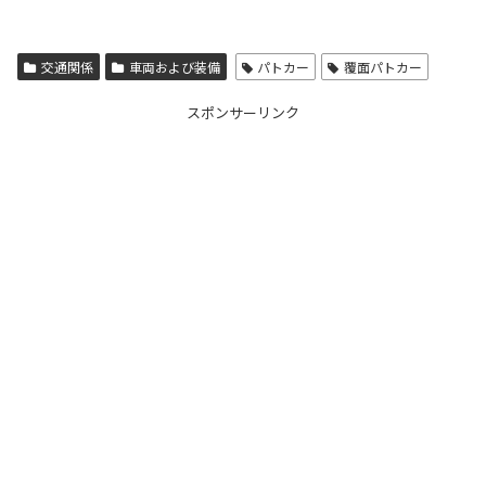
交通関係
車両および装備
パトカー
覆面パトカー
スポンサーリンク