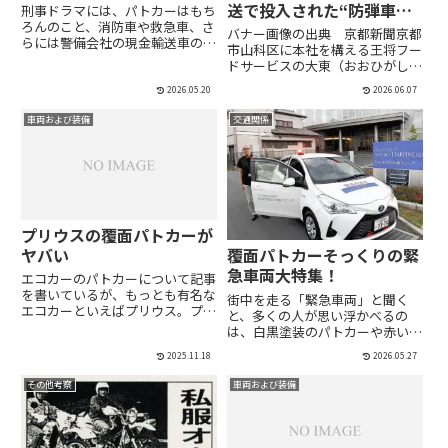
送で投入された“防弾車
刑事ドラマには、パトカーはもち
ろんのこと、消防車や救急車、さ
両”こと「小型遊撃車」と
バナー画像の出典 京都新聞京都
らには警備会社の現金輸送車のよ
は
市山科区に本社を構える王将フー
うな特別な車両が欠かせないも
ドサービスの大東（おおひがし）
の。こうした車両が用意されては
隆行・前社長（当時72歳）が、
じめて、臨場感のあるシーンが成
2026.05.20
2026.06.07
2013年12月19日に射殺された事
立し、ドラマとしてのリアリティ
件──。その捜査に、2022年10
も確保されます。しかしながら、
車両および装備
交通関係
月28日、大きな進展がありまし
緊...
た。京都府警と福岡県...
プリウスの覆面パトカーが
ヤバい
覆面パトカーそっくりの緊
急車両大特集！
エコカーのパトカーについて記事
を書いているが、もっとも有名な
街中を走る「緊急車両」と聞く
エコカーといえばプリウス。プリ
と、多くの人が思い浮かべるの
ウスの覆面パトカーは存在するの
は、白黒塗装のパトカーや赤い消
だろうか。ずばり言うと、覆面プ
防車でしょう。しかし実際には、
リウスは存在する。現行プリウス
2025.11.18
2026.05.27
日本国内には警察・消防以外に
の「覆面」！※導入年度不明、複
も、さまざまな機関やインフラ事
その他考察
車両および装備
数台いる模様 pic.twit...
業者が公安委員会から緊急車両指
定を受けた車両を運用していま
す。たと...