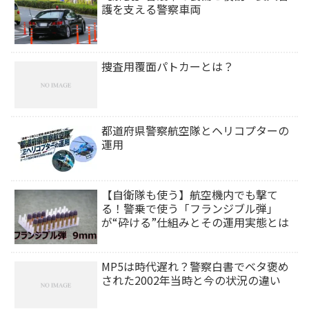
護を支える警察車両
捜査用覆面パトカーとは？
都道府県警察航空隊とヘリコプターの
運用
【自衛隊も使う】航空機内でも撃て
る！警乗で使う「フランジブル弾」
が“砕ける”仕組みとその運用実態とは
MP5は時代遅れ？警察白書でベタ褒め
された2002年当時と今の状況の違い