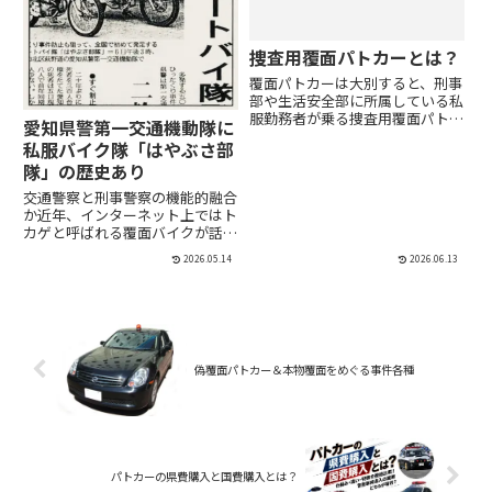
捜査用覆面パトカーとは？
覆面パトカーは大別すると、刑事
部や生活安全部に所属している私
服勤務者が乗る捜査用覆面パトカ
愛知県警第一交通機動隊に
ーと、もっぱら交通部の制服警察
私服バイク隊「はやぶさ部
官が乗車して交通違反取締りに使
隊」の歴史あり
用される交通取締り用覆面パトカ
ーの2種類。交通用覆面パトカー
交通警察と刑事警察の機能的融合
の特徴については、前回お伝え
か近年、インターネット上ではト
し...
カゲと呼ばれる覆面バイクが話題
になることがある。これは、黒や
2026.05.14
2026.06.13
紺などの地味な塗色で外観上の警
察表記が目立たないバイクを用
い、違反や事件への初動対応を行
うSITのチーム運用を指す俗称
で...
偽覆面パトカー＆本物覆面をめぐる事件各種
パトカーの県費購入と国費購入とは？