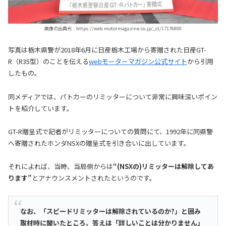
画像の出典元 https://web.motormagazine.co.jp/_ct/17176800
写真は栃木県警が2018年6月に日産栃木工場から寄贈された日産GT-
R（R35型）のことを伝える
webモーターマガジン公式サイト
から引用
したもの。
同メディアでは、パトカーのリミッターについて非常に興味深いポイン
トを紹介しています。
GT-R贈呈式で記者がリミッターについての質問にて、1992年に同県警
へ寄贈されたホンダNSXの贈呈式を引き合いに出しています。
それによれば、当時、当局側からは
“(NSXの)リミッターは解除してあ
ります”
とアナウンスメントされたというのです。
なお、「スピードリミッターは解除されているのか?」と囲み
取材時に聞いたところ、答えは「詳しいことは分かりません」