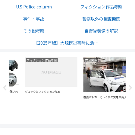
U.S Police column
フィクション作品考察
事件・事故
警察以外の捜査機関
その他考察
自衛隊装備の解説
【2025年版】大規模災害時に活発になるサバイバル無線の周波数解説
フィクション作品考察
交通関係
警
され
グロックとフィクション作品
『安
覆面パトカーそっくりの緊急車両大特集！