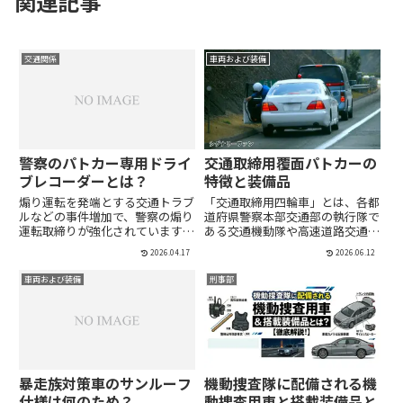
関連記事
交通関係
車両および装備
警察のパトカー専用ドライ
交通取締用覆面パトカーの
ブレコーダーとは？
特徴と装備品
煽り運転を発端とする交通トラブ
「交通取締用四輪車」とは、各都
ルなどの事件増加で、警察の煽り
道府県警察本部交通部の執行隊で
運転取締りが強化されています
ある交通機動隊や高速道路交通警
が、ドライブレコーダーはドライ
察隊、所轄署の交通課が主に交通
2026.04.17
2026.06.12
バーにとって心強い装備品です。
取締りに使用するパトカーの総称
取り締まり当局側でもドライブレ
であり、警察庁が定めた仕様に基
車両および装備
刑事部
コーダーを配備していますが、ど
づいている。やはり、その特徴は
うやらパトカー専用ドライブレコ
軽自動車からコンパクトカー、
ー...
ミ...
暴走族対策車のサンルーフ
機動捜査隊に配備される機
仕様は何のため？
動捜査用車と搭載装備品と