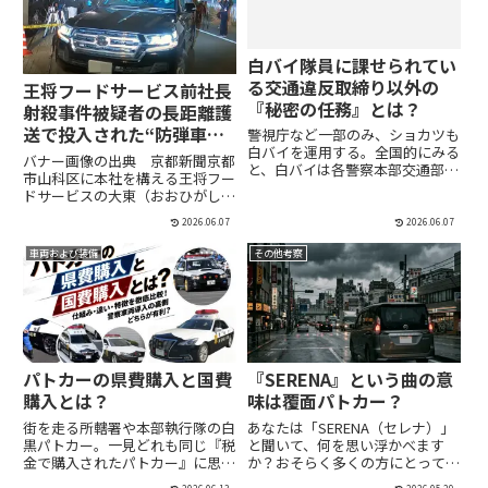
白バイ隊員に課せられてい
る交通違反取締り以外の
王将フードサービス前社長
『秘密の任務』とは？
射殺事件被疑者の長距離護
送で投入された“防弾車
警視庁など一部のみ、ショカツも
白バイを運用する。全国的にみる
両”こと「小型遊撃車」と
バナー画像の出典 京都新聞京都
と、白バイは各警察本部交通部の
は
市山科区に本社を構える王将フー
交通機動隊や高速道路交通警察隊
ドサービスの大東（おおひがし）
に配備されているが、警視庁では
隆行・前社長（当時72歳）が、
各所轄署交通課においても白バイ
2026.06.07
2026.06.07
2013年12月19日に射殺された事
が配備され、交通取り締まりに従
件──。その捜査に、2022年10
車両および装備
事しており、このような運用は
その他考察
月28日、大きな進展がありまし
全...
た。京都府警と福岡県...
パトカーの県費購入と国費
『SERENA』という曲の意
購入とは？
味は覆面パトカー？
街を走る所轄署や本部執行隊の白
あなたは「SERENA（セレナ）」
黒パトカー。一見どれも同じ『税
と聞いて、何を思い浮かべます
金で購入されたパトカー』に思い
か？おそらく多くの方にとって、
がちです。しかし、実はパトカー
それは日産自動車の人気ミニバン