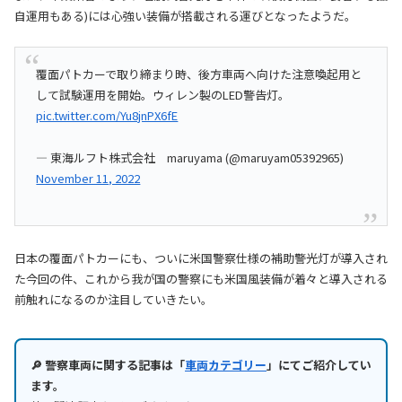
自運用もある)には心強い装備が搭載される運びとなったようだ。
覆面パトカーで取り締まり時、後方車両へ向けた注意喚起用と
して試験運用を開始。ウィレン製のLED警告灯。
pic.twitter.com/Yu8jnPX6fE
— 東海ルフト株式会社 maruyama (@maruyam05392965)
November 11, 2022
日本の覆面パトカーにも、ついに米国警察仕様の補助警光灯が導入され
た今回の件、これから我が国の警察にも米国風装備が着々と導入される
前触れになるのか注目していきたい。
🔎 警察車両に関する記事は「
車両カテゴリー
」にてご紹介してい
ます。