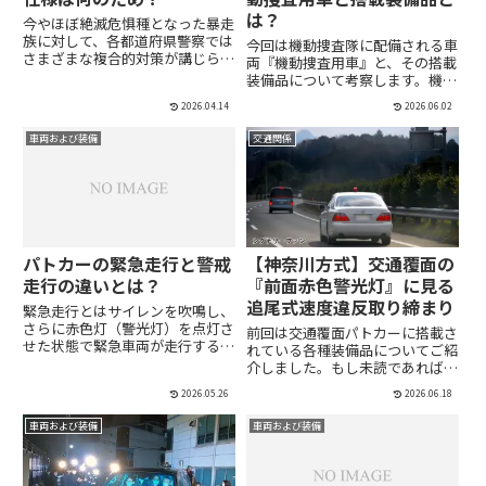
は？
今やほぼ絶滅危惧種となった暴走
族に対して、各都道府県警察では
今回は機動捜査隊に配備される車
さまざまな複合的対策が講じられ
両『機動捜査用車』と、その搭載
ています。見ていきましょう。中
装備品について考察します。機動
でも、暴走族に対する機動的な取
捜査隊では伝統的にセダン型の機
り締まりを行う専用車両として、
2026.04.14
2026.06.02
動捜査用車(覆面パトカー)が隊員
「暴走族対策車」と呼ばれる交通
の"足車"となっています。その仕
車両および装備
交通関係
用覆面パトカーが配備されてい
様について、今回は警察庁の正式
ま...
な調達仕様書を基に詳しく見...
パトカーの緊急走行と警戒
【神奈川方式】交通覆面の
走行の違いとは？
『前面赤色警光灯』に見る
追尾式速度違反取り締まり
緊急走行とはサイレンを吹鳴し、
さらに赤色灯（警光灯）を点灯さ
前回は交通覆面パトカーに搭載さ
せた状態で緊急車両が走行するこ
れている各種装備品についてご紹
と。緊急走行中は速度制限などが
介しました。もし未読であれば、
一部免除される。パトカーの場
そちらもあわせてご覧いただけれ
合、単に緊急走行と言っても、交
2026.05.26
2026.06.18
ばと思います。交通覆面パトカー
通事故＆違反車追跡や捜査といっ
には、反転式警光灯やサイレンア
車両および装備
車両および装備
た一般的な警察事象への対処のみ
ンプ、ストップメーターなど、速
な...
度違反取締りのためのさまざま
な...