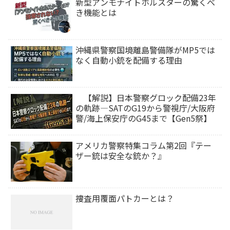
新型アンモナイトホルスターの驚くべ
き機能とは
沖縄県警察国境離島警備隊がMP5では
なく自動小銃を配備する理由
【解説】日本警察グロック配備23年
の軌跡―SATのG19から警視庁/大阪府
警/海上保安庁のG45まで【Gen5祭】
アメリカ警察特集コラム第2回『テー
ザー銃は安全な銃か？』
捜査用覆面パトカーとは？