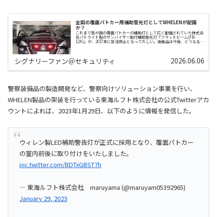
全国の覆面パトカー用補助警光灯としてWHELENが配備
か？
これまで我が国の覆面パトカーの補助灯として広く配備されていた株式会
社パトライト製のサンバイザー取付補助警光灯『フラットビーム(FB-
12K)』が、2017年に受注停止となって久しい。後継品は今後、どうなるの
だろうか。覆面パトカーのサンバイザ…
2026.06.06
シグナリーファン＠セキュリティ
警察装備品の製造開発など、警察向けソリューション事業を行い、
WHELEN製品の架装を行っている東海ルフト株式会社の公式Twitterアカ
ウントによれば、2023年1月29日、以下のように情報を発信した。
ウィレン製LED補助警告灯が正式に採用となり、覆面パトカー
の室内前後に取り付けをいたしました。
pic.twitter.com/BDTxGBST7h
— 東海ルフト株式会社 maruyama (@maruyam05392965)
January 29, 2023