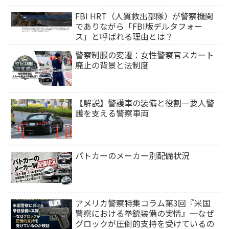
FBI HRT（人質救出部隊）が警察機関
でありながら「FBI版デルタフォー
ス」と呼ばれる理由とは？
警察制服の変遷：女性警察官スカート
廃止の背景と法制度
【解説】警護車の装備と役割―要人警
護を支える警察車両
パトカーのメーカー別配備状況
アメリカ警察特集コラム第3回『米国
警察における拳銃装備の実情』─なぜ
グロックが圧倒的支持を受けているの