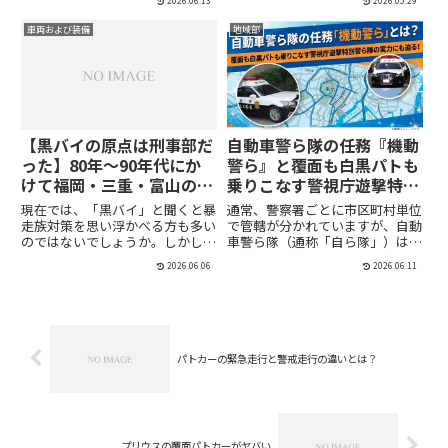
2026.06.13
2026.05.29
には大まかに分けて、国（警察
ではないでしょうか。では、この
庁）が一括購入して各都道府県警
曲のタイトルに「SERENA」とつ
車両および装備
地域部
に配分する"国費"、それに各都道
けたアーティストの意図は、セレ
府県が独自の予算を使ってそれ
ナに乗って出かける幸せな...
ぞ...
【黒バイの原点は刑事部だ
自動車警ら隊の任務『機動
った】80年〜90年代にか
警ら』と覆面も白黒パトも
けて福岡・三重・富山の各
乗りこなす警視庁遊撃特別
県警で先行導入された事実
警ら隊の実力
現在では、「黒バイ」と聞くと暴
通常、警察署ごとに市区町村単位
が明らかに
走族対策を思い浮かべる方も多い
で管轄が分かれていますが、自動
のではないでしょうか。しかし、
車警ら隊（通称「自ら隊」）はそ
その誕生の経緯をたどってみる
の管轄にとらわれず、広域的な機
2026.06.06
2026.06.11
と、実は交通取締りよりも、ひっ
動警らを実施することで街頭犯罪
たくりや街頭犯罪などの刑事事件
の抑止に努めています。自動車警
への対応にルーツの一端があるこ
ら隊（通称「自ら隊」）自ら隊
とがわかりました。今回は、3つ
は、警察本部地域部に属する本部
の...
直...
パトカーの緊急走行と警戒走行の違いとは？
プリウスの覆面パトカーがヤバい