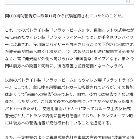
同LED補助警告灯は昨年11月から試験運用されていたとのことだ。
これまでのパトライト製『フラットビーム』や、東海ルフト株式会社が
先に納めたウィレン製『フラットライター』では、助手席側サンバイザ
ーに装着され、使用時にバイザーを展開させることで下向きに秘匿され
た発光面が前面へ向く仕様だが、今回の製品は使用時に展開する必要が
なく、常に発光面が外側へ向けられた”米国警察”タイプとなる。また今
回は前方への設置と同時に、後方設置も並行配備となったようだ。
以前のパトライト製『フラットビーム』もウィレン製『フラットライタ
ー』にしても、主に捜査用覆面パトカーに搭載されているが、その機能
はあくまで”前面への警告”のみであり、側方、後方には警告できない構
造だ。したがって、これまで後方への警告にいささか不安があった覆面
パトカー(※ただし、交通用覆面パトカーにあってはルーフ上の反転式
警光灯と共にトランク内側に警光灯を備えており、トランクオープン時
には後方への警告措置が充分行われていることを追記する。
また、千葉県警のように着脱式警光灯を車体の右後方側面に装着する独