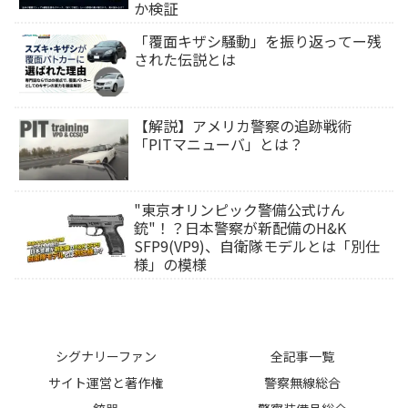
か検証
「覆面キザシ騒動」を振り返ってー残
された伝説とは
【解説】アメリカ警察の追跡戦術
「PITマニューバ」とは？
"東京オリンピック警備公式けん
銃"！？日本警察が新配備のH&K
SFP9(VP9)、自衛隊モデルとは「別仕
様」の模様
シグナリーファン
全記事一覧
サイト運営と著作権
警察無線総合