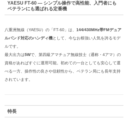
YAESU FT-60 ― シンプル操作で高性能、入門者にも
ベテランにも選ばれる定番機
八重洲無線（YAESU）の「FT-60」は、
144/430MHz帯FMデュア
ルバンド対応のハンディ機
として、今なお根強い人気を誇るモデ
ルです。
最大出力は
5W
で、第四級アマチュア無線技士（通称・4アマ）の
資格があればすぐに運用可能。初めての一台としても安心して選
べる一方、操作性の良さや信頼性から、ベテラン局にも長年支持
されています。
特長