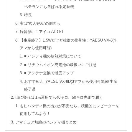
ベテランにも選ばれる定番機
特長
実は“玄人好み”の側面も
録音派に！アイコムID-51
【生産終了】1.5Wだけど抜群の携帯性！YAESU VX-3(4
アマから使用可能)
■ ハンディ機の放熱対策について
■ リチウムイオン充電池の取扱いにご注意
■ アンテナ交換で感度アップ
おすすめ3、YAESU VX-8D(3アマから使用可能)※生産
終了品
山に登れば１w運用でも40キロ、50キロ先まで届く
もしハンディ機の出力が不安なら、積極的にレピーターを
使用してみよう！
アマチュア無線のハンディ機まとめ