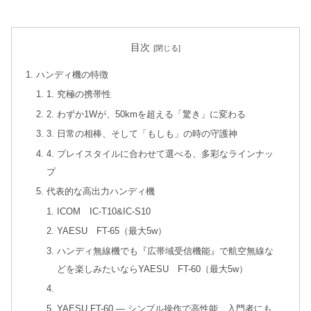
目次
ハンディ機の特徴
1. 究極の携帯性
2. わずか1Wが、50kmを超える「驚き」に変わる
3. 日常の相棒、そして「もしも」の時の守護神
4. プレイスタイルに合わせて選べる、多彩なラインナッ
プ
代表的な高出力ハンディ機
ICOM IC-T10&IC-S10
YAESU FT-65（最大5w）
ハンディ無線機でも『広帯域受信機能』で航空無線な
どを楽しみたいならYAESU FT-60（最大5w）
YAESU FT-60 ― シンプル操作で高性能、入門者にも