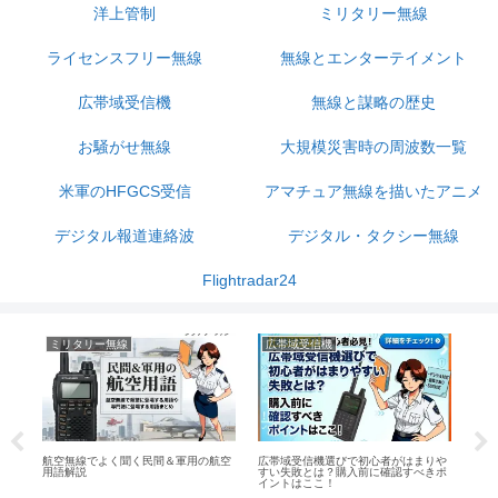
洋上管制
ミリタリー無線
ライセンスフリー無線
無線とエンターテイメント
広帯域受信機
無線と謀略の歴史
お騒がせ無線
大規模災害時の周波数一覧
米軍のHFGCS受信
アマチュア無線を描いたアニメ
デジタル報道連絡波
デジタル・タクシー無線
Flightradar24
お騒がせ無線
無線とエンターテイメント
北海道の落石無線送信所は飛行船ツェ
ッペリン伯号やリンドバーグとも交信
した歴史的な無線局
初心者がはまりや
【解説】無免許で送信可能状態の
前に確認すべきポ
チュア無線機を車載すると違法？
法の『開設』規定とは？