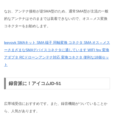
なお、アンテナ接栓が逆SMA型のため、通常SMA型が主流の一般
的なアンテナはそのままでは装着できないので、オス⇔メス変換
コネクターをお勧めします。
leeyovk SMAキット SMA 端子 同軸変換 コネクタ SMA オス⇔メス
ーさまざまなSMAデバイスコネクタに適しています WIFI fpv 変換
アダプタ RCドローンアンテナ対応 変換コネクタ 便利な18個セッ
ト
録音派に！アイコムID-51
広帯域受信におすすめです。また、録音機能がついていることか
ら、人気があります。