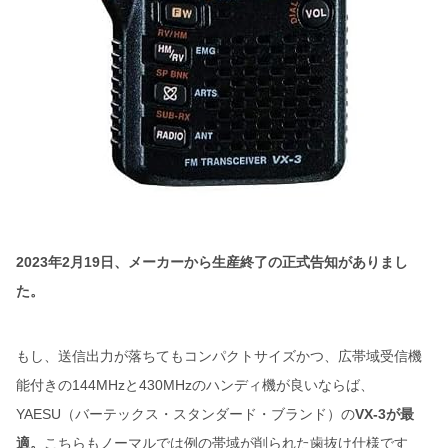
2023年2月19日、メーカーから生産終了の正式告知がありまし
た。
もし、送信出力が落ちてもコンパクトサイズかつ、広帯域受信機
能付きの144MHzと430MHzのハンディ機が良いならば、
YAESU（バーテックス・スタンダード・ブランド）の
VX-3が最
適。
こちらもノーマルでは例の帯域が削られた歯抜け仕様です