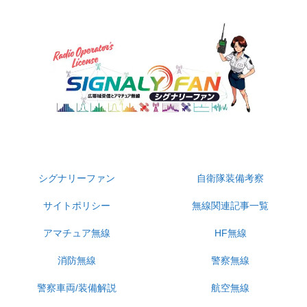
無線受信・自衛隊・警察装備・防災系専門サイト
シグナリーファン
自衛隊装備考察
サイトポリシー
無線関連記事一覧
アマチュア無線
HF無線
消防無線
警察無線
警察車両/装備解説
航空無線