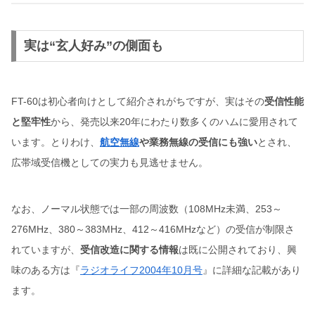
実は“玄人好み”の側面も
FT-60は初心者向けとして紹介されがちですが、実はその
受信性能
と堅牢性
から、発売以来20年にわたり数多くのハムに愛用されて
います。とりわけ、
航空無線
や業務無線の受信にも強い
とされ、
広帯域受信機としての実力も見逃せません。
なお、ノーマル状態では一部の周波数（108MHz未満、253～
276MHz、380～383MHz、412～416MHzなど）の受信が制限さ
れていますが、
受信改造に関する情報
は既に公開されており、興
味のある方は『
ラジオライフ2004年10月号
』に詳細な記載があり
ます。