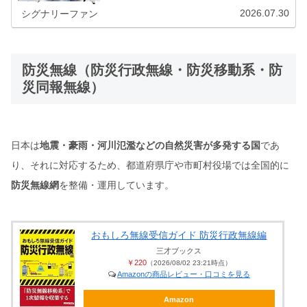
2026.07.30
シグナリーファン
防災無線（防災行政無線・防災移動系・防
災同報無線）
日本は
地震・豪雨・河川氾濫などの自然災害が多発する国
であ
り、それに対応するため、都道府県庁や市町村役場では全国的に
防災無線網
を整備・運用しています。
おもしろ無線受信ガイド 防災行政無線編
三才ブックス
￥220
（2026/08/02 23:21時点）
Amazonの商品レビュー・口コミを見る
Amazon