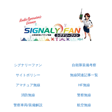
無線受信・自衛隊・警察装備・防災系専門サイト
シグナリーファン
自衛隊装備考察
サイトポリシー
無線関連記事一覧
アマチュア無線
HF無線
消防無線
警察無線
警察車両/装備解説
航空無線