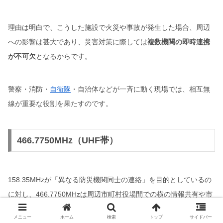
理由は明白で、こうした施設で火災や事故が発生した場合、周辺
への影響は甚大であり、災害対策に際しては
複数機関の即時連携
が不可欠
となるからです。
警察・消防・
自衛隊
・自治体などが一斉に動く現場では、相互無
線が重要な役割を果たすのです。
466.7750MHz（UHF帯）
158.35MHzが「異なる防災機関同士の連絡」を目的としているの
に対し、466.7750MHzは周辺市町村役場間での横の情報共有や市
町村と都道府県との垂直的な連絡に用いられます。
メニュー
ホーム
検索
トップ
サイドバー