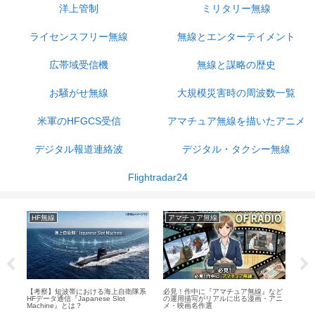
洋上管制
ミリタリー無線
ライセンスフリー無線
無線とエンターテイメント
広帯域受信機
無線と謀略の歴史
お騒がせ無線
大規模災害時の周波数一覧
米軍のHFGCS受信
アマチュア無線を描いたアニメ
デジタル報道連絡波
デジタル・タクシー無線
Flightradar24
HF無線
アマチュア無線
広
。級
【考察】短波帯における海上自衛隊系
必見！作中に『アマチュア無線』など
航空
HFデータ通信『Japanese Slot
の運用描写がリアルに出る漫画・アニ
Machine』とは？
メ・映画名作選