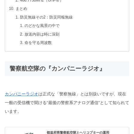
466.7750MHz（UHF帯）
まとめ
防災無線その2：防災同報無線
のどかな風景の中で
放送内容は時に深刻
命を守る周波数
警察航空隊の『カンパニーラジオ』
カンパニーラジオ
は正式な「警察無線」とは別扱いですが、現在
一般の受信機で聞ける“最後の警察系アナログ通信”として知られて
います。
都道府県警察航空隊とヘリコプターの運用