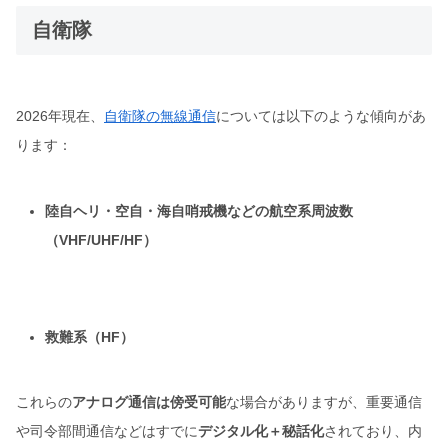
自衛隊
2026年現在、
自衛隊の無線通信
については以下のような傾向があ
ります：
陸自ヘリ・空自・海自哨戒機などの航空系周波数
（VHF/UHF/HF）
救難系（HF）
これらの
アナログ通信は傍受可能
な場合がありますが、重要通信
や司令部間通信などはすでに
デジタル化＋秘話化
されており、内