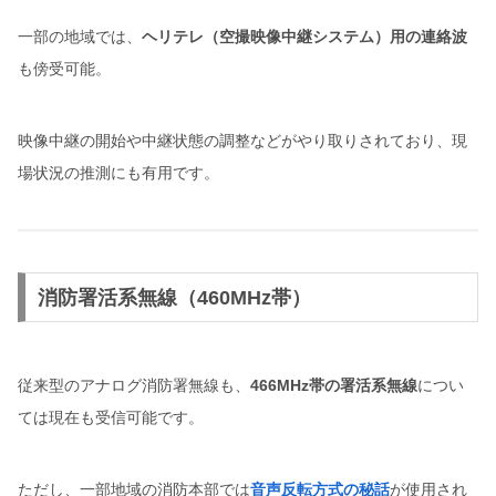
一部の地域では、
ヘリテレ（空撮映像中継システム）用の連絡波
も傍受可能。
映像中継の開始や中継状態の調整などがやり取りされており、現
場状況の推測にも有用です。
消防署活系無線（460MHz帯）
従来型のアナログ消防署無線も、
466MHz帯の署活系無線
につい
ては現在も受信可能です。
ただし、一部地域の消防本部では
音声反転方式の秘話
が使用され