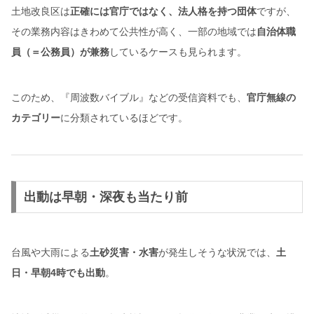
土地改良区は
正確には官庁ではなく、法人格を持つ団体
ですが、
その業務内容はきわめて公共性が高く、一部の地域では
自治体職
員（＝公務員）が兼務
しているケースも見られます。
このため、『周波数バイブル』などの受信資料でも、
官庁無線の
カテゴリー
に分類されているほどです。
出動は早朝・深夜も当たり前
台風や大雨による
土砂災害・水害
が発生しそうな状況では、
土
日・早朝4時でも出動
。