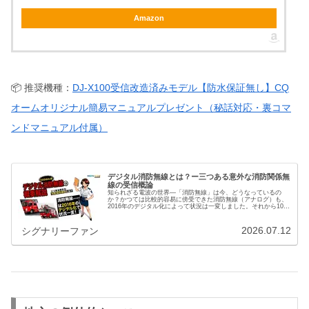
Amazon
📦 推奨機種：
DJ-X100受信改造済みモデル【防水保証無し】CQ
オームオリジナル簡易マニュアルプレゼント（秘話対応・裏コマ
ンドマニュアル付属）
デジタル消防無線とは？ー三つある意外な消防関係無
線の受信概論
知られざる電波の世界―「消防無線」は今、どうなっているの
か？かつては比較的容易に傍受できた消防無線（アナログ）も、
2016年のデジタル化によって状況は一変しました。それから10年
が経過した現在、私たちが受信できる“消防に関係する電波”は、
ど…
2026.07.12
シグナリーファン