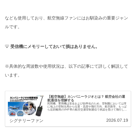
なども使用しており、航空無線ファンにはお馴染みの重要ジャン
ルです。
💡
受信機にメモリーしておいて損はありません。
※具体的な周波数や使用状況は、以下の記事にて詳しく解説して
います。
【航空無線】カンパニーラジオとは？ 航空会社の運
航通信を理解する
民間機、軍用機は安全および効率化のため、管制圏においては常
に地上の管制当局から位置・高度や飛行方向、航空路等、もっぱ
ら近距離用のVHF帯の航空交通管制通信で承認を受けて飛行して
います。さらに洋上を航行する航空機との遠距離通信用としてHF
帯（…
2026.07.19
シグナリーファン