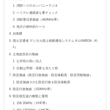
消防ヘリのカンパニーラジオ
ヘリテレ連絡波も要チェック
消防署活系無線（460MHz帯）
地方の例外的ケース
自衛隊
国土交通省 デジタル陸上移動通信システム K-LAMBDA（K-
λ）
土地改良区の無線
公共性の高い法人
出動は早朝・深夜も当たり前
防災無線（防災行政無線・防災移動系・防災同報無線）
防災無線その1,防災行政＆防災移動系
防災行政無線（150MHz帯）
防災相互波の種類と運用
158.35MHz（VHF帯）