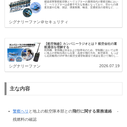
都道府県警察航空隊とヘリコプターの運用現代の警察活動におい
て、ヘリコプターは必要不可欠な装備となっており、空からの捜
査支援や広報、採証、捜索救難、輸送、交通状況の巡視など、さ
まざまな任務に活用されています。また、迅速な展開能力を活か
し、指揮…
シグナリーファン＠セキュリティ
【航空無線】カンパニーラジオとは？ 航空会社の運
航通信を理解する
民間機、軍用機は安全および効率化のため、管制圏においては常
に地上の管制当局から位置・高度や飛行方向、航空路等、もっぱ
ら近距離用のVHF帯の航空交通管制通信で承認を受けて飛行して
います。さらに洋上を航行する航空機との遠距離通信用としてHF
帯（…
2026.07.19
シグナリーファン
主な内容
警察ヘリ
と地上の航空隊本部との
飛行に関する業務連絡
-
残燃料の確認