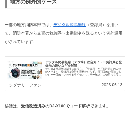
地方の例外的ケース
一部の地方消防本部では、
デジタル簡易無線
（登録局）を用い
て、消防本署から支署の救急隊へ出動指令を送るという例外運用
がされています。
デジタル簡易無線（デジ簡）総合ガイドー免許局と登
録局の違いなどを解説
デジタル簡易無線制度には現在、「登録局」と「免許局」の二つ
があります。登録局は免許や資格がいらず、営利目的の業務でも
レジャー目的（いわゆるライセンスフリー無線）の使用でも可能
です。近年では、アマチュア無線もボランティア活動や狩猟など
地域貢献…
2026.06.13
シグナリーファン
秘話は、
受信改造済みのDJ-X100でコード解析できます
。