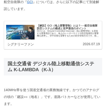
航空自衛隊の『
GCI
』については、さらに以下の記事にて別途解
説しています。
【解説】GCI（地上要撃管制）とは？──航空自衛隊
防空システムの構成と音声通信のポイント
GCIとは、Ground Controlled Intercept（地上要撃管制）を意味
する軍事用語であり、地上のレーダーサイトや防空指揮所が要撃
機を誘導し、空中目標を迎撃するための防空管制方式です。航空
自衛隊を含む多くの国の防空組織で採用…
2026.07.19
シグナリーファン
国土交通省 デジタル陸上移動通信システ
ム K-LAMBDA（K-λ）
140MHz帯を使う国道交通省の業務無線です。かつてのアナログ
の頃の「建設○○（地名）」です。道路パトカーなどが使用してい
ます。