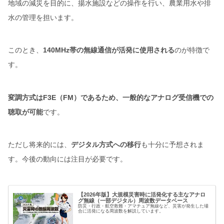
地域の減災を目的に、揚水施設などの操作を行い、農業用水や排
水の管理を担います。
このとき、
140MHz帯の無線通信が活発に使用される
のが特徴で
す。
変調方式はF3E（FM）であるため、一般的なアナログ受信機での
聴取が可能
です。
ただし将来的には、
デジタル方式への移行
も十分に予想されま
す。今後の動向には注目が必要です。
【2026年版】大規模災害時に活発化する主なアナロ
グ無線（一部デジタル）周波数データベース
防災・行政・航空救難・アマチュア無線など、災害が発生した場
合に活発になる周波数を解説しています。