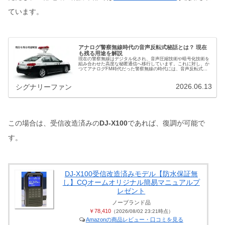
ています。
アナログ警察無線時代の音声反転式秘話とは？ 現在
も残る用途を解説
現在の警察無線はデジタル化され、音声圧縮技術や暗号化技術を
組み合わせた高度な秘匿通信へ移行しています。これに対し、か
つてアナログFM時代だった警察無線の時代には、音声反転式と
いう秘話機能が使用されていました。これは、音声の周波数成分
を反転さ…
2026.06.13
シグナリーファン
この場合は、受信改造済みの
DJ-X100
であれば、復調が可能で
す。
DJ-X100受信改造済みモデル【防水保証無
し】CQオームオリジナル簡易マニュアルプ
レゼント
ノーブランド品
￥78,410
（2026/08/02 23:21時点）
Amazonの商品レビュー・口コミを見る