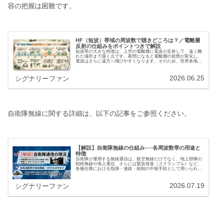
容の把握は困難です。
HF（短波）帯域の周波数で聴きどころは？／電離層
反射の仕組みをポイントつきで解説
短波帯の大きな特徴は、上空の電離層に電波が反射して、遠く離
れた場所まで届く点です。夜間になると電離層の状態が変化し、
電波はさらに遠方へ飛びやすくなります。そのため、世界各地の
放送が日本でも受信可能になるのです。短波放送は昼夜や季節に
よって電…
2026.06.25
シグナリーファン
自衛隊無線に関する詳細は、以下の記事をご参照ください。
【解説】自衛隊無線の仕組み──各周波数帯の用途と
特徴
自衛隊が運用する無線通信は、航空無線だけでなく、地上部隊の
戦術無線や海上通信、さらには緊急発進（スクランブル）など、
各種任務における指揮・連絡・統制の中核手段として用いられて
いる。これらの通信は用途ごとに体系化され、航空機運用に関わ
る通信、…
2026.07.19
シグナリーファン