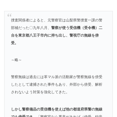
捜査関係者によると、元警察官は山梨県警捜査一課の警
部補だった〇九年八月、
警察が使う受信機（受令機）二
台を東京都八王子市内に持ち出し、警視庁の無線を傍
受。
～略～
警察無線は過去には革マル派の活動家が警察無線を傍受
したとして逮捕された事件もあり、外部から傍受、解析
されないよう対策を強化してきた。
しかし警察備品の受信機を使えば他の都道府県警の無線
でも傍受でき、
「警察官なら悪意があれば（傍受、録音