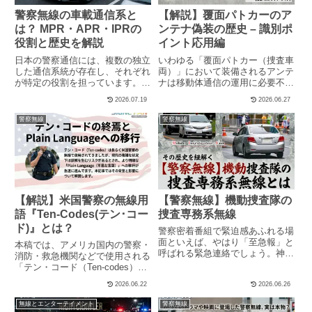
警察無線の車載通信系と
【解説】覆面パトカーのア
は？ MPR・APR・IPRの
ンテナ偽装の歴史 – 識別ポ
役割と歴史を解説
イント応用編
日本の警察通信には、複数の独立
いわゆる「覆面パトカー（捜査車
した通信系統が存在し、それぞれ
両）」において装備されるアンテ
が特定の役割を担っています。こ
ナは移動体通信の運用に必要不可
こでは、警察通信の中枢的役割を
欠な装備品であるが、保全のため
2026.07.19
2026.06.27
持ち、主に警察車両などへの指令
の偽装や秘匿が常に重要と言え
に使われる車載通信系（基幹
る。本稿は、覆面パトカーに用い
警察無線
警察無線
系）、パトカーに搭載される無線
られるアンテナの種類を解説する
機について解説します。【注意事
とともに、その変遷が示す偽装技
項】...
術...
【解説】米国警察の無線用
【警察無線】機動捜査隊の
語『Ten-Codes(テン･コー
捜査専務系無線
ド)』とは？
警察密着番組で緊迫感あふれる場
面といえば、やはり「至急報」と
本稿では、アメリカ国内の警察・
呼ばれる緊急連絡でしょう。神奈
消防・救急機関などで使用される
川県警察無線通信運用規程によれ
「テン・コード（Ten-codes）」
ば、警察無線の通話は「普通通
について解説する。米国の警察無
2026.06.22
2026.06.26
話」と「至急通話」の2種類に分
線では、「Ten-codes（テン・コ
類されています。このうち至急通
ード）」と呼ばれる略式通話コー
無線とエンターテイメント
警察無線
話とは、「特に急を要する通話
ドが現在でも多くの機関で使用さ