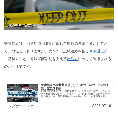
警察無線は、用途や運用形態に応じて複数の系統に分かれてお
り、地域差はありますが、大きくは広域連絡を担う
車載通信系
（基幹系）と、地域警察活動を支える
署活系
に分けて運用される
のが一般的です。
警察無線の車載通信系とは？ MPR・APR・IPRの役
割と歴史を解説
日本の警察通信には、複数の独立した通信系統が存在し、それぞ
れが特定の役割を担っています。ここでは、警察通信の中枢的役
割を持ち、主に警察車両などへの指令に使われる車載通信系（基
幹系）、パトカーに搭載される無線機について解説します。【注
意事項】…
2026.07.19
シグナリーファン