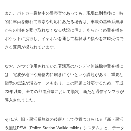
また、パトカー乗務中の警察官であっても、現場に到着後に一時
的に車両を離れて捜索や対応にあたる場合は、車載の基幹系無線
からの指令を受け取れなくなる状況に備え、あらかじめ受令機を
ポケットに携行し、イヤホンを通じて基幹系の指令を常時受信で
きる運用が採られています。
なお、かつて使用されていた署活系のハンディ無線機や受令機に
は、電波が地下や建物内に届きにくいという課題があり、重要な
指示の伝達が滞るケースもあり、この問題に対応するため、平成
23年以降、全ての都道府県において順次、新たな通信インフラが
導入されました。
それが、旧・署活系無線の後継として位置づけられる『新・署活
系無線PSW（Police Station Walkie talkie）システム』と、データ