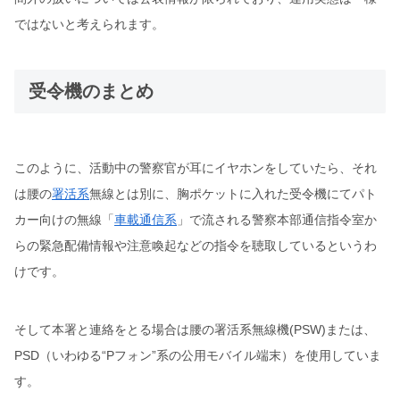
ではないと考えられます。
受令機のまとめ
このように、活動中の警察官が耳にイヤホンをしていたら、それ
は腰の
署活系
無線とは別に、胸ポケットに入れた受令機にてパト
カー向けの無線「
車載通信系
」で流される警察本部通信指令室か
らの緊急配備情報や注意喚起などの指令を聴取しているというわ
けです。
そして本署と連絡をとる場合は腰の署活系無線機(PSW)または、
PSD（いわゆる“Pフォン”系の公用モバイル端末）を使用していま
す。