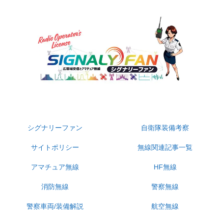
無線受信・自衛隊・警察装備・防災系専門サイト
シグナリーファン
自衛隊装備考察
サイトポリシー
無線関連記事一覧
アマチュア無線
HF無線
消防無線
警察無線
警察車両/装備解説
航空無線