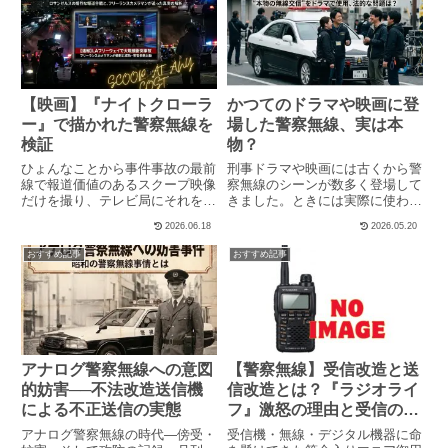
で、...
れている。これ...
【映画】『ナイトクローラ
かつてのドラマや映画に登
ー』で描かれた警察無線を
場した警察無線、実は本
検証
物？
ひょんなことから事件事故の最前
刑事ドラマや映画には古くから警
線で報道価値のあるスクープ映像
察無線のシーンが数多く登場して
だけを撮り、テレビ局にそれを売
きました。ときには実際に使われ
りつけるストリンガーという職業
る通話コードを交えて演出される
2026.06.18
2026.05.20
に魅了され、成り上がっていく主
こともあり、警察密着番組などで
人公を描いた映画『ナイトクロー
目が肥えた視聴者の前で、いかに
おすすめ記事
おすすめ記事
ラー』が公開されたのは2014
リアルに交信シーンを演じられる
年。作品は、ロサンゼルスの夜
かが役者の腕の見せ所ともなっ
を...
て...
アナログ警察無線への意図
【警察無線】受信改造と送
的妨害──不法改造送信機
信改造とは？『ラジオライ
による不正送信の実態
フ』激怒の理由と受信の基
礎知識
アナログ警察無線の時代―傍受・
受信機・無線・デジタル機器に命