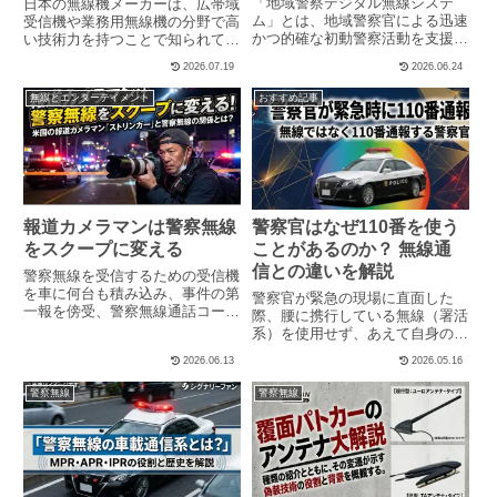
「地域警察デジタル無線システ
日本の無線機メーカーは、広帯域
ム」とは、地域警察官による迅速
受信機や業務用無線機の分野で高
かつ的確な初動警察活動を支援す
い技術力を持つことで知られてい
るため、平成23年3月頃から全国
ます。しかし、なぜ「デジタル警
2026.07.19
2026.06.24
の道府県警察で順次整備が進めら
察無線を受信できる市販受信機」
れた通信システムです。従来の地
は存在しないのでしょうか。今回
無線とエンターテイメント
おすすめ記事
域警察活動では、署活系無線機
は、デジタル警察無線の受信機が
（SW）による音声通信のみの運
市販されない理由について、暗
用...
号...
報道カメラマンは警察無線
警察官はなぜ110番を使う
をスクープに変える
ことがあるのか？ 無線通
信との違いを解説
警察無線を受信するための受信機
を車に何台も積み込み、事件の第
警察官が緊急の現場に直面した
一報を傍受、警察無線通話コード
際、腰に携行している無線（署活
を一瞬で聞き取り、“取れ高の良
系）を使用せず、あえて自身の所
い現場”へ急行するストリンガー
属署を介さずに、その場から電話
2026.06.13
2026.05.16
（報道カメラマン）の主人公を描
で直接110番通報を行うケースが
いた映画『ナイトクローラー』。
あります。このような対応が取ら
警察無線
警察無線
毎晩のように他人の不幸の瞬間
れるのは、一体なぜなのでしょう
を...
か。記事のポイントこの記事の
内...