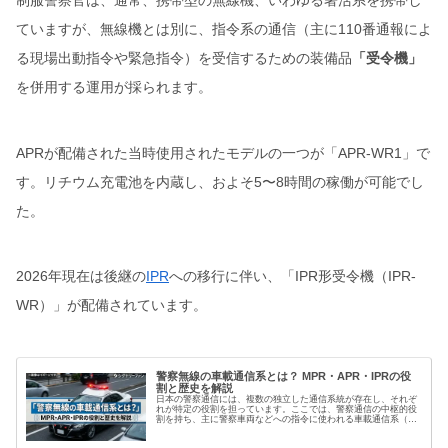
制服警察官は、通常、携帯型の無線機、いわゆる署活系を携帯し
ていますが、無線機とは別に、指令系の通信（主に110番通報によ
る現場出動指令や緊急指令）を受信するための装備品
「受令機」
を併用する運用が採られます。
APRが配備された当時使用されたモデルの一つが「APR-WR1」で
す。リチウム充電池を内蔵し、およそ5〜8時間の稼働が可能でし
た。
2026年現在は後継の
IPR
への移行に伴い、「IPR形受令機（IPR-
WR）」が配備されています。
警察無線の車載通信系とは？ MPR・APR・IPRの役
割と歴史を解説
日本の警察通信には、複数の独立した通信系統が存在し、それぞ
れが特定の役割を担っています。ここでは、警察通信の中枢的役
割を持ち、主に警察車両などへの指令に使われる車載通信系（基
幹系）、パトカーに搭載される無線機について解説します。【注
意事項】…