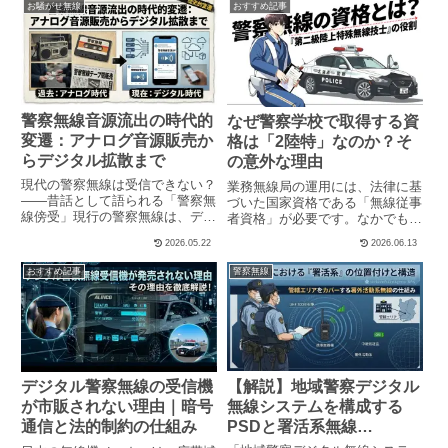
お騒がせ無線
おすすめ記事
警察無線音源流出の時代的
なぜ警察学校で取得する資
変遷：アナログ音源販売か
格は「2陸特」なのか？そ
らデジタル拡散まで
の意外な理由
現代の警察無線は受信できない？
業務無線局の運用には、法律に基
——昔話として語られる「警察無
づいた国家資格である「無線従事
線傍受」現行の警察無線は、デジ
者資格」が必要です。なかでも、
タル方式かつ高い秘匿性を備えた
実務に従事するためのいわゆ
2026.05.22
2026.06.13
通信システムが採用されており、
る“プロ資格”は、陸上特殊無線技
もはや一般人が技術的に受信（≒
士・陸上無線技術士・海上無線通
おすすめ記事
警察無線
復調）することは不可能です。そ
信士・航空無線通信士など、全部
れでは、「警察無線を受信し
で19種類が指定されています。
た」...
プ...
【解説】地域警察デジタル
デジタル警察無線の受信機
無線システムを構成する
が市販されない理由｜暗号
PSDと署活系無線
通信と法的制約の仕組み
（PSW）