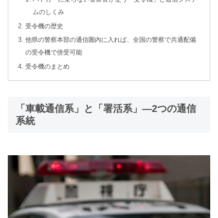
ムのしくみ
受令機の歴史
他県の警察本部の通信圏内に入れば、全国の警察で共通配備
の受令機で傍受可能
受令機のまとめ
「車載通信系」と「署活系」―2つの通信
系統