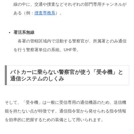
線の中に、交通や捜査などそれぞれの部門専用チャンネルが
ある（例：
捜査専務系
）。
署活系無線
各署の管轄区域内で活動する警察官が、所属署とのみ通信
を行う警察署単位の系統。UHF帯。
パトカーに乗らない警察官が使う「受令機」と
通信システムのしくみ
そして、「受令機」は一般に受信専用の通信機器のため、送信機
能を持たない点が特徴です。通信指令室から発せられる指令情報
を効率的に把握するための装備として用いられます。