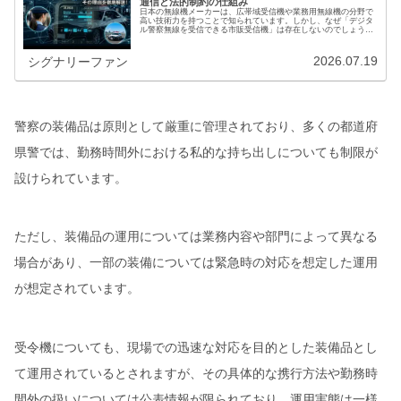
通信と法的制約の仕組み
日本の無線機メーカーは、広帯域受信機や業務用無線機の分野で
高い技術力を持つことで知られています。しかし、なぜ「デジタ
ル警察無線を受信できる市販受信機」は存在しないのでしょう
か。今回は、デジタル警察無線の受信機が市販されない理由につ
いて、暗号…
2026.07.19
シグナリーファン
警察の装備品は原則として厳重に管理されており、多くの都道府
県警では、勤務時間外における私的な持ち出しについても制限が
設けられています。
ただし、装備品の運用については業務内容や部門によって異なる
場合があり、一部の装備については緊急時の対応を想定した運用
が想定されています。
受令機についても、現場での迅速な対応を目的とした装備品とし
て運用されているとされますが、その具体的な携行方法や勤務時
間外の扱いについては公表情報が限られており、運用実態は一様