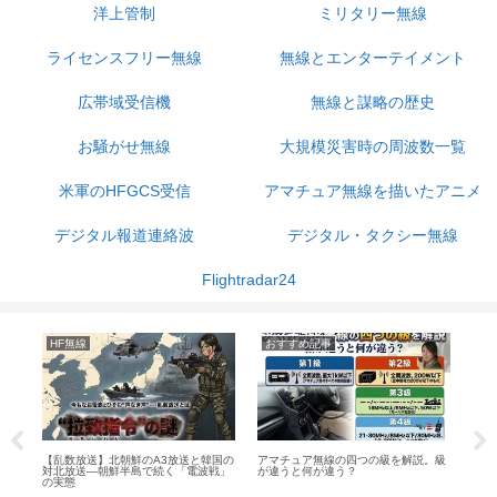
洋上管制
ミリタリー無線
ライセンスフリー無線
無線とエンターテイメント
広帯域受信機
無線と謀略の歴史
お騒がせ無線
大規模災害時の周波数一覧
米軍のHFGCS受信
アマチュア無線を描いたアニメ
デジタル報道連絡波
デジタル・タクシー無線
Flightradar24
HF無線
おすすめ記事
お
【乱数放送】北朝鮮のA3放送と韓国の
アマチュア無線の四つの級を解説。級
『ト
」の
対北放送―朝鮮半島で続く「電波戦」
が違うと何が違う？
子大
の実態