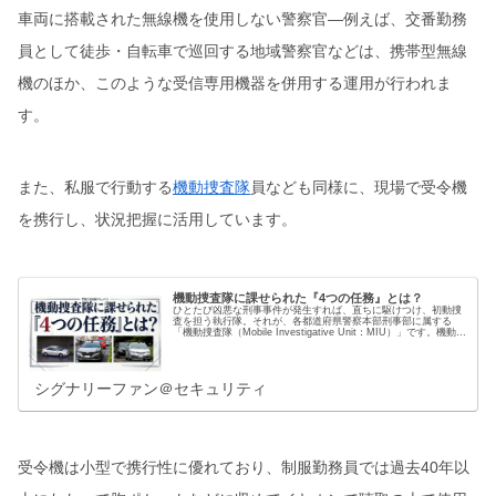
車両に搭載された無線機を使用しない警察官―例えば、交番勤務
員として徒歩・自転車で巡回する地域警察官などは、携帯型無線
機のほか、このような受信専用機器を併用する運用が行われま
す。
また、私服で行動する
機動捜査隊
員なども同様に、現場で受令機
を携行し、状況把握に活用しています。
機動捜査隊に課せられた『4つの任務』とは？
ひとたび凶悪な刑事事件が発生すれば、直ちに駆けつけ、初動捜
査を担う執行隊。それが、各都道府県警察本部刑事部に属する
「機動捜査隊（Mobile Investigative Unit：MIU）」です。機動捜
査隊は刑事の最前線として、普段は私服警…
シグナリーファン＠セキュリティ
受令機は小型で携行性に優れており、制服勤務員では過去40年以