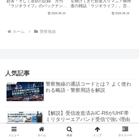
妨害・そして攻防の記録 月刊
を懸けてきた筋金入りマニア御用
『ラジオライフ』のバックナンバ
達の雑誌「ラジオライフ」。言わ
ーには、かつて日本全国の警察本
ずと知れたガジェット・裏技系の
2026.06.24
2026.06.24
部に配備されていたアナログ方式
専門誌です。そんな硬派なメディ
の警察無線に関して、現代では考
アが、かつてとんだ濡れ衣を着せ
えられないような歴史的伝説が数
られたのをご存じでしょうか。デ
多く記録されている。言うまでも
マ報道への徹底抗戦。ラジオラ
ホーム
警察無線
な...
イ...
人気記事
警察無線の通話コードとは？ よく使わ
れる略語・警察用語を解説
【解説】受信改造済みIC-R6がUHF帯
ミリタリーエアバンド受信で強い理由
とは？
メニュー
ホーム
検索
トップ
サイドバー