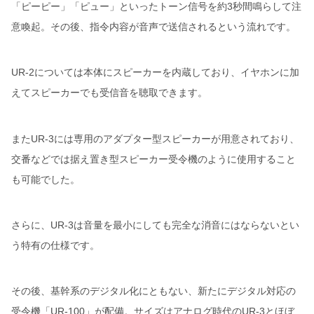
「ピーピー」「ピュー」といったトーン信号を約3秒間鳴らして注
意喚起。その後、指令内容が音声で送信されるという流れです。
UR-2については本体にスピーカーを内蔵しており、イヤホンに加
えてスピーカーでも受信音を聴取できます。
またUR-3には専用のアダプター型スピーカーが用意されており、
交番などでは据え置き型スピーカー受令機のように使用すること
も可能でした。
さらに、UR-3は音量を最小にしても完全な消音にはならないとい
う特有の仕様です。
その後、基幹系のデジタル化にともない、新たにデジタル対応の
受令機「UR-100」が配備。サイズはアナログ時代のUR-3とほぼ