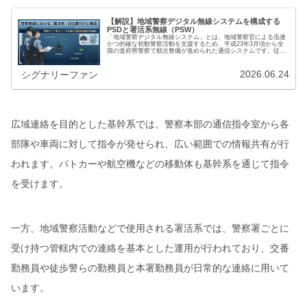
【解説】地域警察デジタル無線システムを構成する
PSDと署活系無線（PSW）
「地域警察デジタル無線システム」とは、地域警察官による迅速
かつ的確な初動警察活動を支援するため、平成23年3月頃から全
国の道府県警察で順次整備が進められた通信システムです。従来
の地域警察活動では、署活系無線機（SW）による音声通信のみ
の運用…
2026.06.24
シグナリーファン
広域連絡を目的とした基幹系では、警察本部の通信指令室から各
部隊や車両に対して指令が発せられ、広い範囲での情報共有が行
われます。パトカーや航空機などの移動体も基幹系を通じて指令
を受けます。
一方、地域警察活動などで使用される署活系では、警察署ごとに
受け持つ管轄内での連絡を基本とした運用が行われており、交番
勤務員や徒歩警らの勤務員と本署勤務員が日常的な連絡に用いて
います。