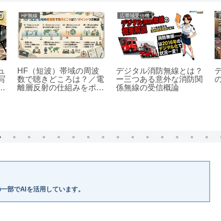
HF無線
広帯域受信機
ュ
HF（短波）帯域の周波
デジタル消防無線とは？
写
数で聴きどころは？／電
ー三つある意外な消防関
ア
離層反射の仕組みをポイ
係無線の受信概論
ントつきで解説
一部でAIを活用しています。