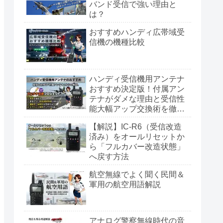
バンド受信で強い理由と
は？
おすすめハンディ広帯域受
信機の機種比較
ハンディ受信機用アンテナ
おすすめ決定版！付属アン
テナがダメな理由と受信性
能大幅アップ交換術を徹底
解説
【解説】IC-R6（受信改造
済み）をオールリセットか
ら「フルカバー改造状態」
へ戻す方法
航空無線でよく聞く民間＆
軍用の航空用語解説
アナログ警察無線時代の音