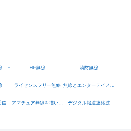
線
HF無線
消防無線
線
ライセンスフリー無線
無線とエンターテイメント
受信
アマチュア無線を描いたアニメ
デジタル報道連絡波