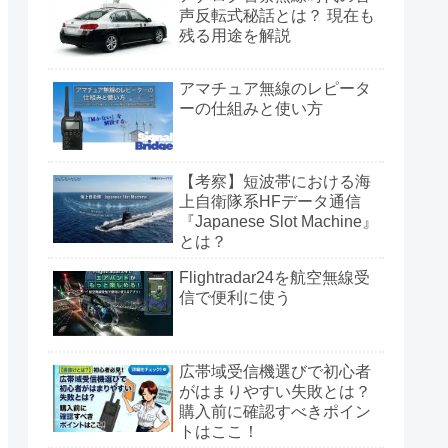
声反転式秘話とは？ 現在も
残る用途を解説
アマチュア無線のレピータ
ーの仕組みと使い方
【考察】短波帯における海
上自衛隊系HFデータ通信
『Japanese Slot Machine』
とは？
Flightradar24を航空無線受
信で便利に使う
広帯域受信機選びで初心者
がはまりやすい失敗とは？
購入前に確認すべきポイン
トはここ！