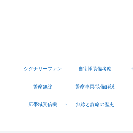
シグナリーファン
自衛隊装備考察
警察無線
警察車両/装備解説
広帯域受信機
無線と謀略の歴史