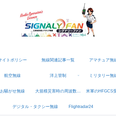
無線受信・自衛隊・警察装備・防災系専門サイト
サイトポリシー
無線関連記事一覧
アマチュア無
航空無線
洋上管制
ミリタリー無
お騒がせ無線
大規模災害時の周波数一覧
米軍のHFGCS
デジタル・タクシー無線
Flightradar24