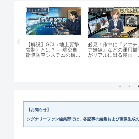
おすすめ記事
アマチュア無線
受信機の
【解説】GCI（地上要撃
必見！作中に『アマチ
管制）とは？──航空自
ア無線』などの運用描
衛隊防空システムの構成
がリアルに出る漫画・
と音声通信のポイント
ニメ・映画名作選
【お知らせ】
シグナリーファン編集部では、各記事の編集および画像生成の