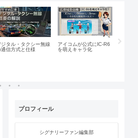
おすすめ記事
広帯域受信機
警察無線
デジタル・タクシー無線
アイコムが公式にIC-R6
【解説
の通信方式と仕様
を萌えキャラ化
用語『Te
コード)
プロフィール
シグナリーファン編集部