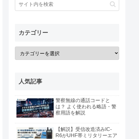
カテゴリー
人気記事
警察無線の通話コードと
は？ よく使われる略語・警
察用語を解説
【解説】受信改造済みIC-
R6がUHF帯ミリタリーエア