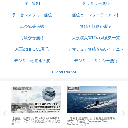
洋上管制
ミリタリー無線
ライセンスフリー無線
無線とエンターテイメント
広帯域受信機
無線と謀略の歴史
お騒がせ無線
大規模災害時の周波数一覧
米軍のHFGCS受信
アマチュア無線を描いたアニメ
デジタル報道連絡波
デジタル・タクシー無線
Flightradar24
広帯域受信機
HF無線
お
【解説】地デジ用アンテナがUHF帯ミ
【考察】短波帯における海上自衛隊系
【解
リタリーエアバンド受信に不向きな理
HFデータ通信『Japanese Slot
──
由
Machine』とは？
音声