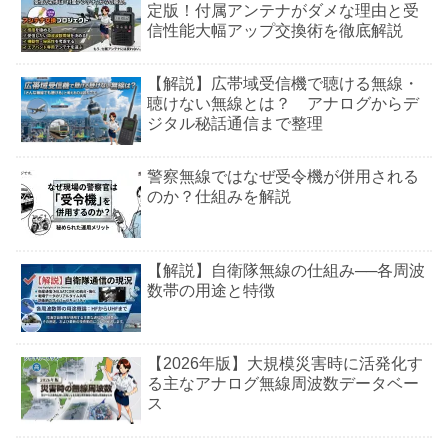
定版！付属アンテナがダメな理由と受
信性能大幅アップ交換術を徹底解説
【解説】広帯域受信機で聴ける無線・
聴けない無線とは？ アナログからデ
ジタル秘話通信まで整理
警察無線ではなぜ受令機が併用される
のか？仕組みを解説
【解説】自衛隊無線の仕組み──各周波
数帯の用途と特徴
【2026年版】大規模災害時に活発化す
る主なアナログ無線周波数データベー
ス