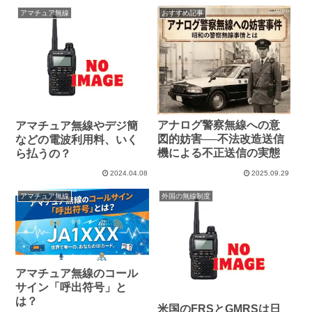
アマチュア無線
おすすめ記事
アナログ警察無線への意
アマチュア無線やデジ簡
図的妨害──不法改造送信
などの電波利用料、いく
機による不正送信の実態
ら払うの？
2024.04.08
2025.09.29
アマチュア無線
外国の無線制度
アマチュア無線のコール
サイン「呼出符号」と
は？
米国のFRSとGMRSは日