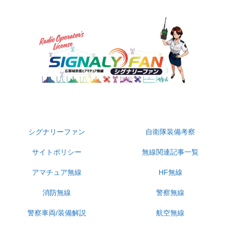
無線受信・自衛隊・警察装備・防災系専門サイト
シグナリーファン
自衛隊装備考察
サイトポリシー
無線関連記事一覧
アマチュア無線
HF無線
消防無線
警察無線
警察車両/装備解説
航空無線