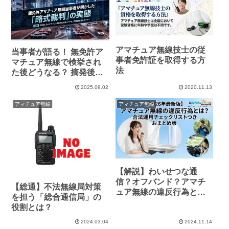
アマチュア無線技士の従
当事者が語る！ 無免許ア
事者免許証を取得する方
マチュア無線で検挙され
法
た後どうなる？ 摘発後の
流れ
2025.09.02
2020.11.13
アマチュア無線
アマチュア無線
【解説】わいせつな通
信？オフバンド？アマチ
【総通】不法無線局対策
ュア無線の違反行為とは
を担う「総合通信局」の
【合法運用チェックリス
役割とは？
トつき】
2024.03.04
2024.11.14