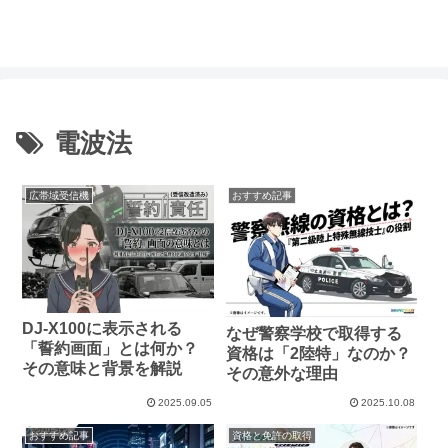
・騒
電波法
広帯域受信機
おすすめ記事
DJ-X100に表示される
なぜ警察学校で取得する
「誓約画面」とは何か？
資格は「2陸特」なのか？
その意味と背景を解説
その意外な理由
2025.09.05
2025.10.08
おすすめ記事
資格と免許の取得