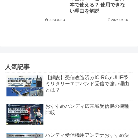
本で使える？ 使用できな
い理由を解説
2023.03.04
2025.06.16
人気記事
【解説】受信改造済みIC-R6がUHF帯
ミリタリーエアバンド受信で強い理由
とは？
おすすめハンディ広帯域受信機の機種
比較
ハンディ受信機用アンテナおすすめ決